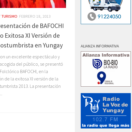
/
TURISMO
FEBRERO 18, 2013
resentación de BAFOCHI
zo Exitosa XI Versión de
Costumbrista en Yungay
ALIANZA INFORMATIVA
con un excelente espectáculo y
acogida del público, se presentó
Folclórico BAFOCHI, en la
ón de la exitosa XI versión de la
tumbrista 2013. La presentación
..