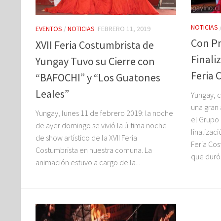
NOTICIAS
EVENTOS
/
NOTICIAS
FEBRERO 11, 2019
Con P
XVII Feria Costumbrista de
Finali
Yungay Tuvo su Cierre con
Feria 
“BAFOCHI” y “Los Guatones
Leales”
Yungay, 
una gran 
Yungay, lunes 11 de febrero 2019: la noche
el Grupo 
de ayer domingo se vivió la última noche
finalizaci
de show artístico de la XVII Feria
Feria Cos
Costumbrista en nuestra comuna. La
que duró.
animación estuvo a cargo de la...