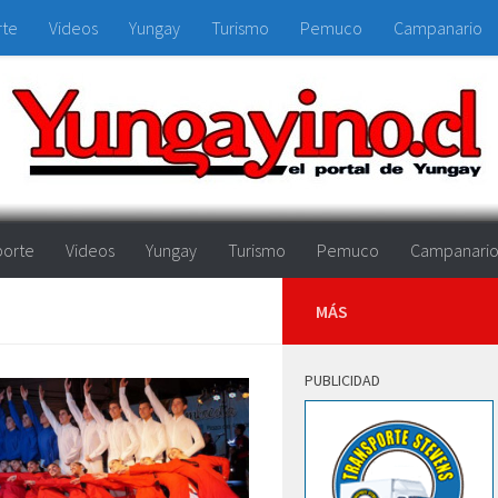
rte
Videos
Yungay
Turismo
Pemuco
Campanario
orte
Videos
Yungay
Turismo
Pemuco
Campanari
MÁS
PUBLICIDAD