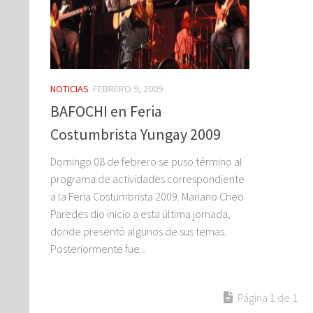
NOTICIAS
FEBRERO 9, 2009
BAFOCHI en Feria
Costumbrista Yungay 2009
Domingo 08 de febrero se puso término al
programa de actividades correspondiente
a la Feria Costumbrista 2009. Mariano Cheo
Paredes dio inicio a esta última jornada,
donde presentó algunos de sus temas.
Posteriormente fue...
Página 1 de 1