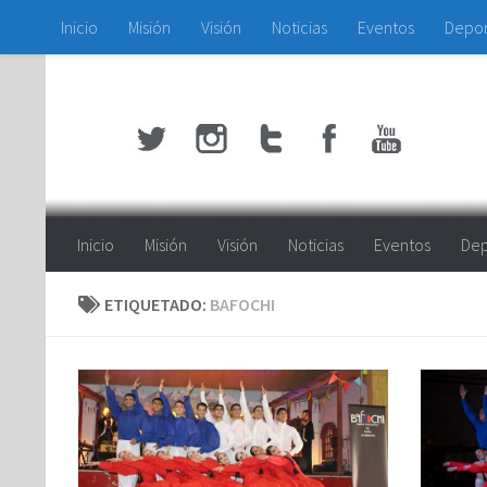
Inicio
Misión
Visión
Noticias
Eventos
Depo
Saltar al contenido
Inicio
Misión
Visión
Noticias
Eventos
Dep
ETIQUETADO:
BAFOCHI