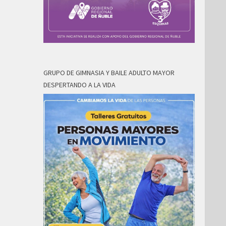
GRUPO DE GIMNASIA Y BAILE ADULTO MAYOR
DESPERTANDO A LA VIDA