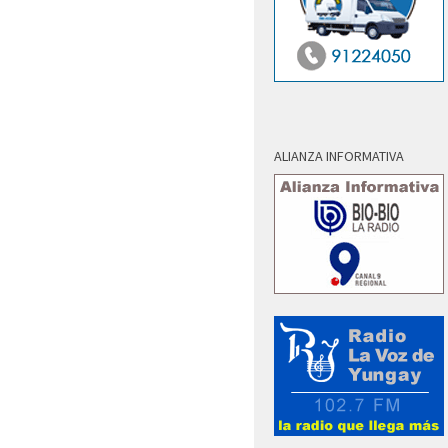
ALIANZA INFORMATIVA