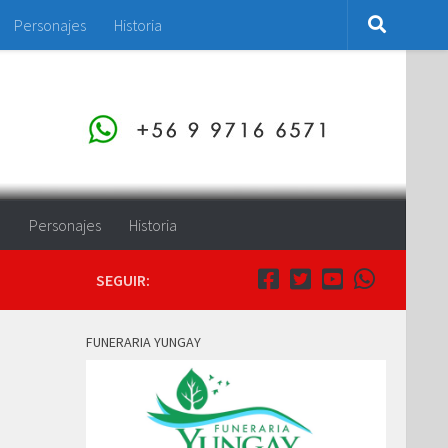
Personajes
Historia
o
Personajes
Historia
SEGUIR:
FUNERARIA YUNGAY