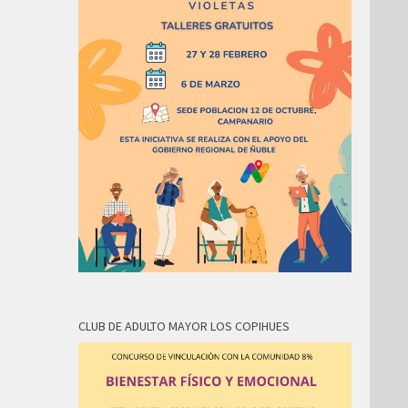
CLUB DE ADULTO MAYOR LOS COPIHUES