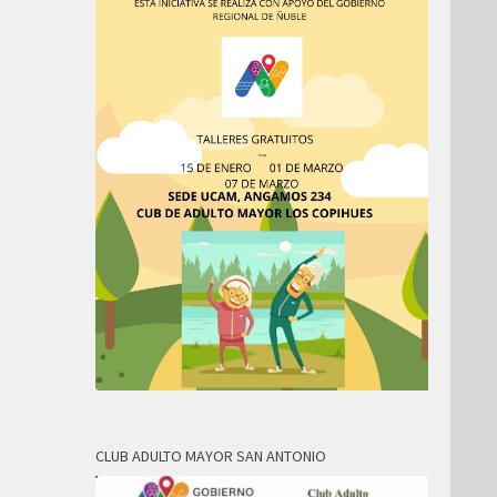
CLUB ADULTO MAYOR SAN ANTONIO