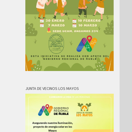
JUNTA DE VECINOS LOS MAYOS