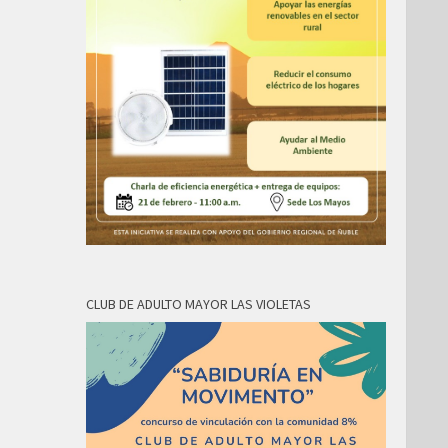
CLUB DE ADULTO MAYOR LAS VIOLETAS