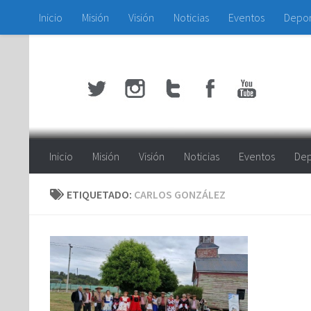
Inicio
Misión
Visión
Noticias
Eventos
Depo
Saltar al contenido
Inicio
Misión
Visión
Noticias
Eventos
Dep
ETIQUETADO:
CARLOS GONZÁLEZ