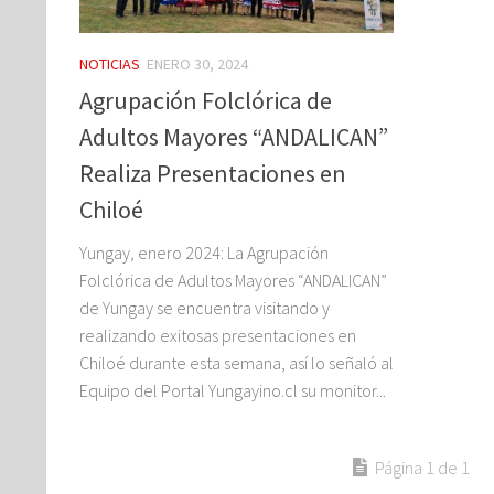
NOTICIAS
ENERO 30, 2024
Agrupación Folclórica de
Adultos Mayores “ANDALICAN”
Realiza Presentaciones en
Chiloé
Yungay, enero 2024: La Agrupación
Folclórica de Adultos Mayores “ANDALICAN”
de Yungay se encuentra visitando y
realizando exitosas presentaciones en
Chiloé durante esta semana, así lo señaló al
Equipo del Portal Yungayino.cl su monitor...
Página 1 de 1