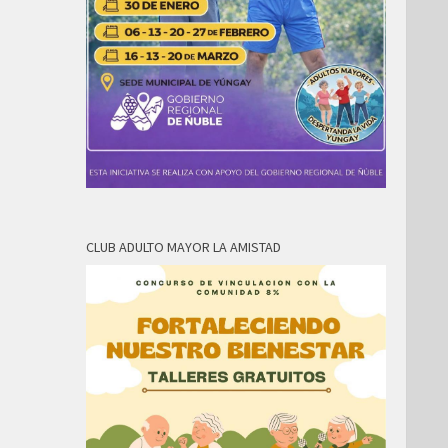
CLUB ADULTO MAYOR LA AMISTAD