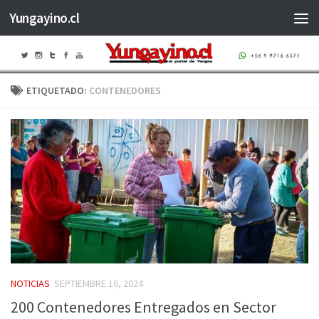
Yungayino.cl
Saltar al contenido
ETIQUETADO:
CONTENEDORES
NOTICIAS
SEPTIEMBRE 16, 2024
200 Contenedores Entregados en Sector