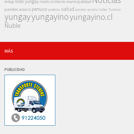
liceo yungay
indap
municipalidad
medio ambiente
salud
pemuco
paneles arauco
taller
Turismo
prodemu
sercotec
sernatur
yungay
yungayino
yungayino.cl
Ñuble
MÁS
PUBLICIDAD