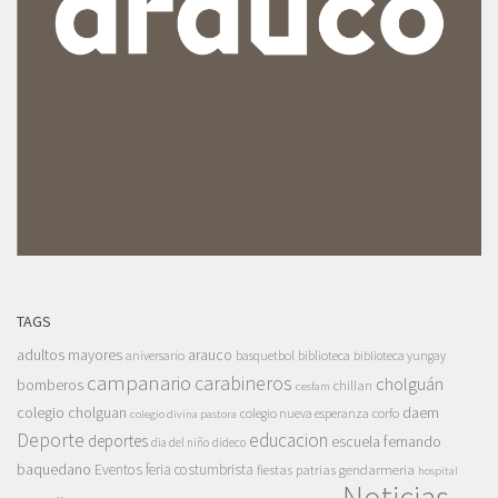
TAGS
adultos mayores
arauco
aniversario
basquetbol
biblioteca
biblioteca yungay
campanario
carabineros
cholguán
bomberos
chillan
cesfam
colegio cholguan
daem
colegio nueva esperanza
corfo
colegio divina pastora
Deporte
educacion
deportes
escuela fernando
dia del niño
dideco
baquedano
Eventos
feria costumbrista
gendarmeria
fiestas patrias
hospital
Noticias