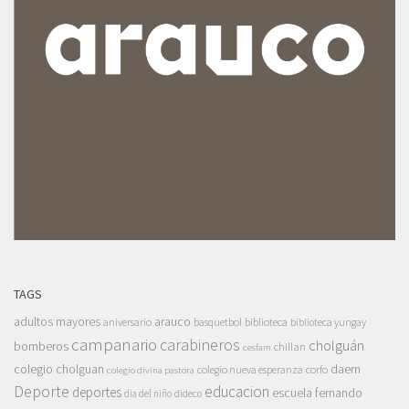
TAGS
adultos mayores
arauco
aniversario
basquetbol
biblioteca
biblioteca yungay
campanario
carabineros
cholguán
bomberos
chillan
cesfam
colegio cholguan
daem
colegio nueva esperanza
corfo
colegio divina pastora
Deporte
educacion
deportes
escuela fernando
dia del niño
dideco