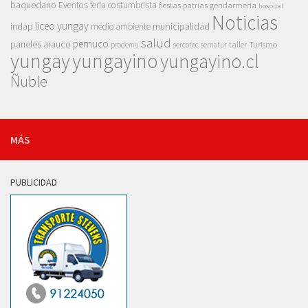
baquedano
Eventos
feria costumbrista
gendarmeria
fiestas patrias
hospital
Noticias
liceo yungay
indap
municipalidad
medio ambiente
salud
pemuco
paneles arauco
taller
Turismo
prodemu
sercotec
sernatur
yungay
yungayino
yungayino.cl
Ñuble
MÁS
PUBLICIDAD