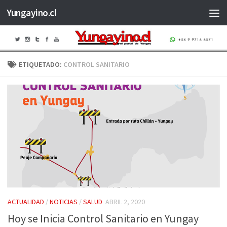
Yungayino.cl
Saltar al contenido
ETIQUETADO:
CONTROL SANITARIO
ACTUALIDAD
/
NOTICIAS
/
SALUD
ABRIL 2, 2020
Hoy se Inicia Control Sanitario en Yungay