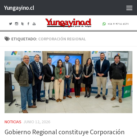
Yungayino.cl
Saltar al contenido
ETIQUETADO:
CORPORACIÓN REGIONAL
NOTICIAS
JUNIO 12, 2026
Gobierno Regional constituye Corporación