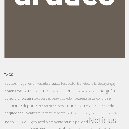
TAGS
adultos mayores
arauco
aniversario
basquetbol
biblioteca
biblioteca yungay
campanario
carabineros
cholguán
bomberos
chillan
cesfam
colegio cholguan
daem
colegio nueva esperanza
corfo
colegio divina pastora
Deporte
educacion
deportes
escuela fernando
dia del niño
dideco
baquedano
Eventos
feria costumbrista
gendarmeria
fiestas patrias
hospital
Noticias
liceo yungay
indap
municipalidad
medio ambiente
salud