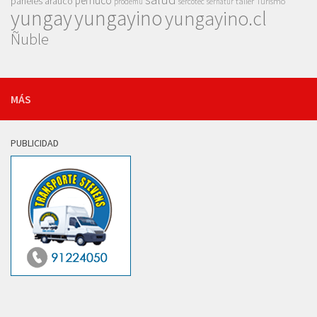
pemuco
paneles arauco
taller
Turismo
prodemu
sercotec
sernatur
yungay
yungayino
yungayino.cl
Ñuble
MÁS
PUBLICIDAD