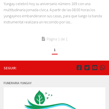
Yungay celebró hoy su aniversario número 169 con una
multitudinaria jornada cívica. A partir de las 08:00 horas los
yungayinos embanderaron sus casas, para que luego la banda
instrumental realizara un recorrido por las...
Página 1 de 1
1
SEGUIR:
FUNERARIA YUNGAY