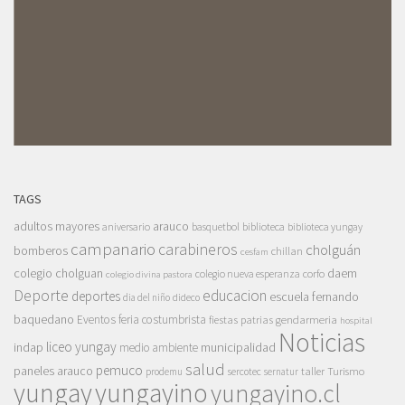
TAGS
adultos mayores
arauco
aniversario
basquetbol
biblioteca
biblioteca yungay
campanario
carabineros
cholguán
bomberos
chillan
cesfam
colegio cholguan
daem
colegio nueva esperanza
corfo
colegio divina pastora
Deporte
educacion
deportes
escuela fernando
dia del niño
dideco
baquedano
Eventos
feria costumbrista
gendarmeria
fiestas patrias
hospital
Noticias
liceo yungay
indap
municipalidad
medio ambiente
salud
pemuco
paneles arauco
taller
Turismo
prodemu
sercotec
sernatur
yungay
yungayino
yungayino.cl