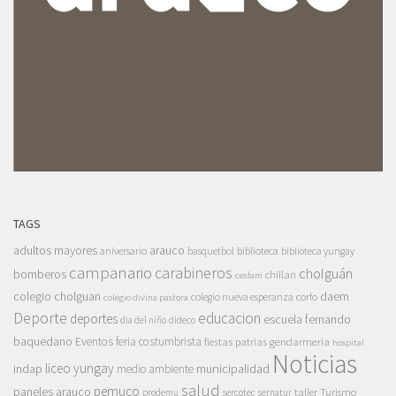
TAGS
adultos mayores
arauco
aniversario
basquetbol
biblioteca
biblioteca yungay
campanario
carabineros
cholguán
bomberos
chillan
cesfam
colegio cholguan
daem
colegio nueva esperanza
corfo
colegio divina pastora
Deporte
educacion
deportes
escuela fernando
dia del niño
dideco
baquedano
Eventos
feria costumbrista
gendarmeria
fiestas patrias
hospital
Noticias
liceo yungay
indap
municipalidad
medio ambiente
salud
pemuco
paneles arauco
taller
Turismo
prodemu
sercotec
sernatur