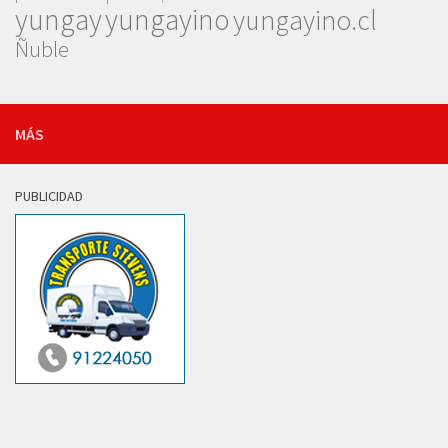
yungay
yungayino
yungayino.cl
Ñuble
MÁS
PUBLICIDAD