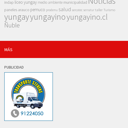
Noticias
liceo yungay
indap
municipalidad
medio ambiente
salud
pemuco
paneles arauco
taller
Turismo
prodemu
sercotec
sernatur
yungay
yungayino
yungayino.cl
Ñuble
MÁS
PUBLICIDAD