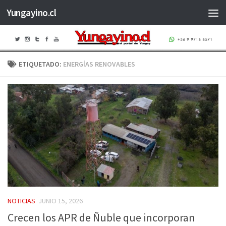
Yungayino.cl
Saltar al contenido
ETIQUETADO:
ENERGÍAS RENOVABLES
NOTICIAS
JUNIO 15, 2026
Crecen los APR de Ñuble que incorporan