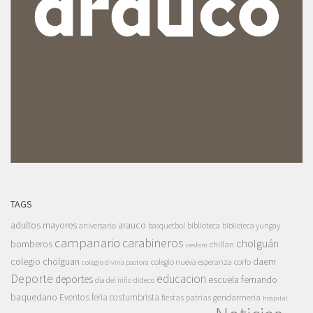
TAGS
adultos mayores
arauco
aniversario
basquetbol
biblioteca
biblioteca yungay
campanario
carabineros
cholguán
bomberos
chillan
cesfam
colegio cholguan
daem
colegio nueva esperanza
corfo
colegio divina pastora
Deporte
educacion
deportes
escuela fernando
dia del niño
dideco
baquedano
Eventos
feria costumbrista
gendarmeria
fiestas patrias
hospital