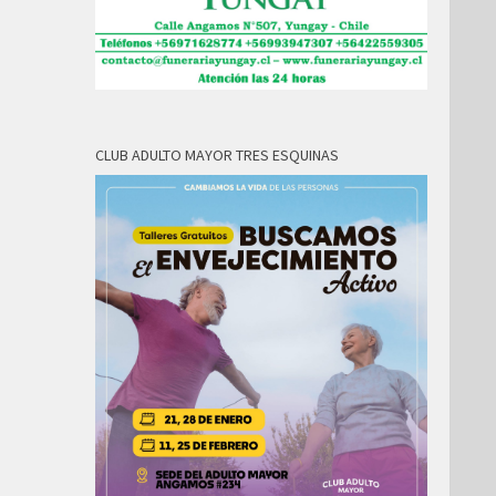
CLUB ADULTO MAYOR TRES ESQUINAS