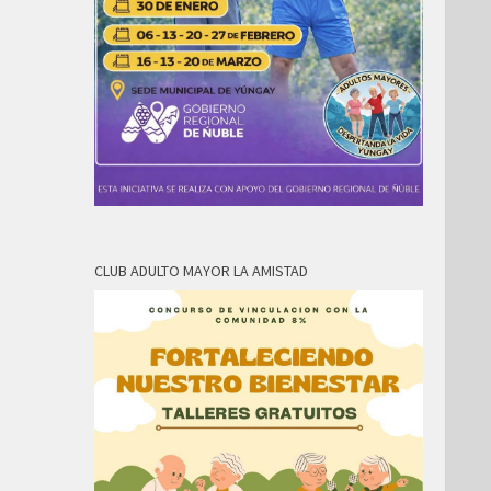
CLUB ADULTO MAYOR LA AMISTAD