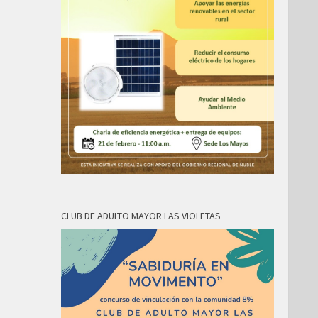
CLUB DE ADULTO MAYOR LAS VIOLETAS