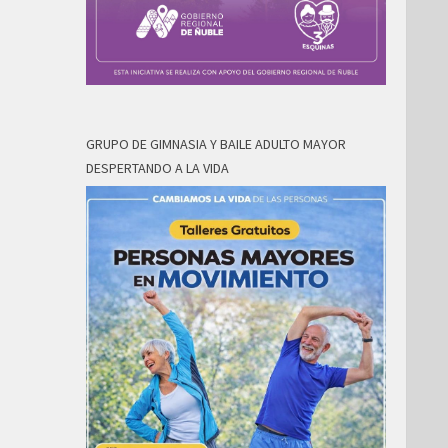
GRUPO DE GIMNASIA Y BAILE ADULTO MAYOR
DESPERTANDO A LA VIDA