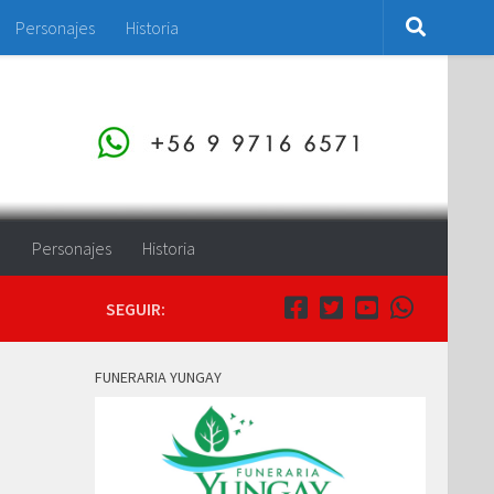
Personajes
Historia
o
Personajes
Historia
SEGUIR:
FUNERARIA YUNGAY