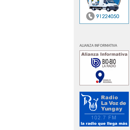
ALIANZA INFORMATIVA