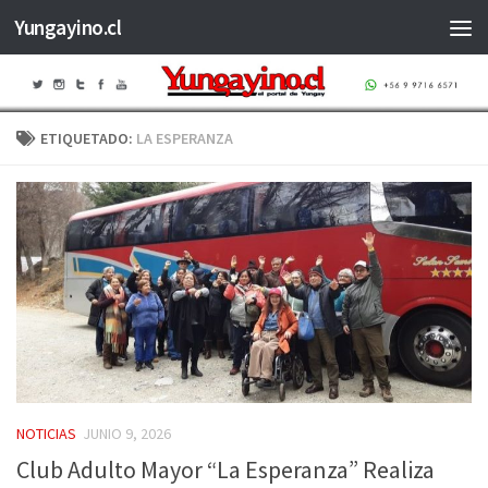
Yungayino.cl
Saltar al contenido
ETIQUETADO:
LA ESPERANZA
NOTICIAS
JUNIO 9, 2026
Club Adulto Mayor “La Esperanza” Realiza