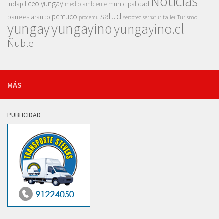
Noticias
liceo yungay
indap
municipalidad
medio ambiente
salud
pemuco
paneles arauco
taller
Turismo
prodemu
sercotec
sernatur
yungay
yungayino
yungayino.cl
Ñuble
MÁS
PUBLICIDAD