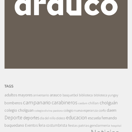
TAGS
adultos mayores
arauco
aniversario
basquetbol
biblioteca
biblioteca yungay
campanario
carabineros
cholguán
bomberos
chillan
cesfam
colegio cholguan
daem
colegio nueva esperanza
corfo
colegio divina pastora
Deporte
educacion
deportes
escuela fernando
dia del niño
dideco
baquedano
Eventos
feria costumbrista
gendarmeria
fiestas patrias
hospital