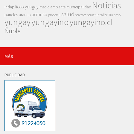
Noticias
liceo yungay
indap
municipalidad
medio ambiente
salud
pemuco
paneles arauco
taller
Turismo
prodemu
sercotec
sernatur
yungay
yungayino
yungayino.cl
Ñuble
MÁS
PUBLICIDAD