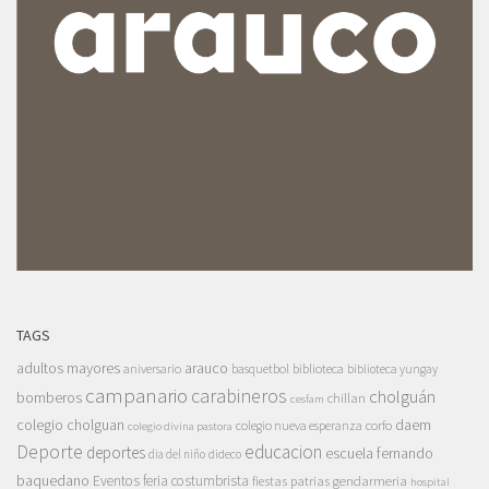
TAGS
adultos mayores
arauco
aniversario
basquetbol
biblioteca
biblioteca yungay
campanario
carabineros
cholguán
bomberos
chillan
cesfam
colegio cholguan
daem
colegio nueva esperanza
corfo
colegio divina pastora
Deporte
educacion
deportes
escuela fernando
dia del niño
dideco
baquedano
Eventos
feria costumbrista
gendarmeria
fiestas patrias
hospital