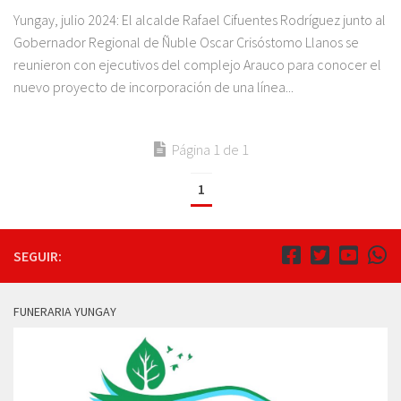
Yungay, julio 2024: El alcalde Rafael Cifuentes Rodríguez junto al
Gobernador Regional de Ñuble Oscar Crisóstomo Llanos se
reunieron con ejecutivos del complejo Arauco para conocer el
nuevo proyecto de incorporación de una línea...
Página 1 de 1
1
SEGUIR:
FUNERARIA YUNGAY