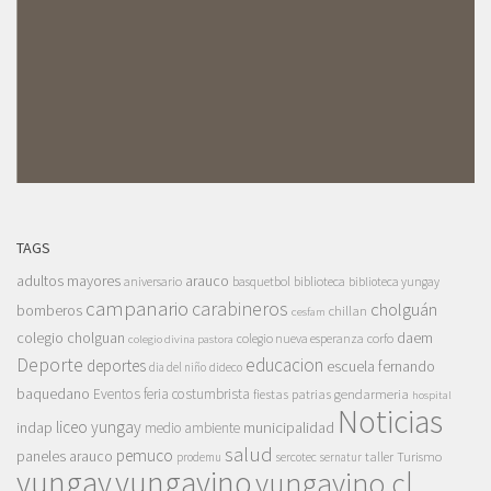
TAGS
adultos mayores
arauco
aniversario
basquetbol
biblioteca
biblioteca yungay
campanario
carabineros
cholguán
bomberos
chillan
cesfam
colegio cholguan
daem
colegio nueva esperanza
corfo
colegio divina pastora
Deporte
educacion
deportes
escuela fernando
dia del niño
dideco
baquedano
Eventos
feria costumbrista
gendarmeria
fiestas patrias
hospital
Noticias
liceo yungay
indap
municipalidad
medio ambiente
salud
pemuco
paneles arauco
taller
Turismo
prodemu
sercotec
sernatur
yungay
yungayino
yungayino.cl