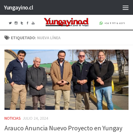
Yungayino.cl
Saltar al contenido
ETIQUETADO:
NUEVA LÍNEA
NOTICIAS
JULIO 24, 2024
Arauco Anuncia Nuevo Proyecto en Yungay