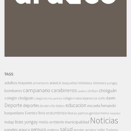
TAGS
adultos mayores
arauco
aniversario
basquetbol
biblioteca
biblioteca yungay
campanario
carabineros
cholguán
bomberos
chillan
cesfam
colegio cholguan
daem
colegio nueva esperanza
corfo
colegio divina pastora
Deporte
educacion
deportes
escuela fernando
dia del niño
dideco
baquedano
Eventos
feria costumbrista
gendarmeria
fiestas patrias
hospital
Noticias
liceo yungay
indap
municipalidad
medio ambiente
salud
pemuco
paneles arauco
taller
Turismo
prodemu
sercotec
sernatur