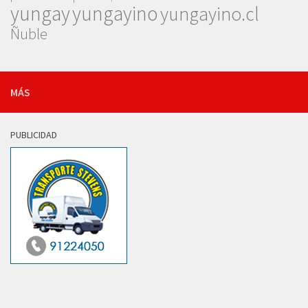
yungay
yungayino
yungayino.cl
Ñuble
MÁS
PUBLICIDAD