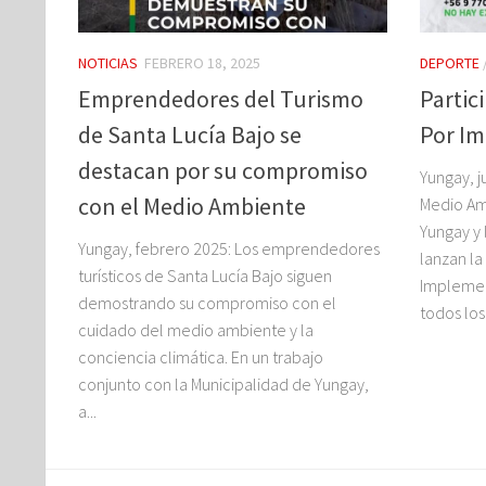
NOTICIAS
FEBRERO 18, 2025
DEPORTE
Emprendedores del Turismo
Partic
de Santa Lucía Bajo se
Por Im
destacan por su compromiso
Yungay, j
con el Medio Ambiente
Medio Am
Yungay y 
Yungay, febrero 2025: Los emprendedores
lanzan l
turísticos de Santa Lucía Bajo siguen
Implement
demostrando su compromiso con el
todos los
cuidado del medio ambiente y la
conciencia climática. En un trabajo
conjunto con la Municipalidad de Yungay,
a...