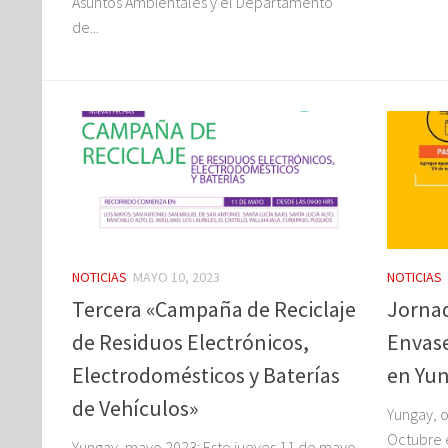
Asuntos Ambientales y el Departamento
de...
NOTICIAS
MAYO 10, 2023
NOTICIAS
Tercera «Campaña de Reciclaje
Jornad
de Residuos Electrónicos,
Envase
Electrodomésticos y Baterías
en Yu
de Vehículos»
Yungay, o
Octubre e
Yungay, mayo 2023: Este jueves 11 de mayo