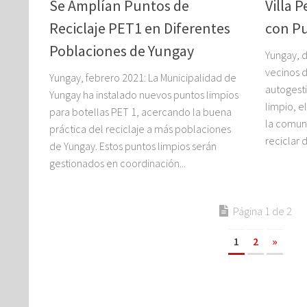
Se Amplían Puntos de
Villa 
Reciclaje PET1 en Diferentes
con P
Poblaciones de Yungay
Yungay, d
vecinos d
Yungay, febrero 2021: La Municipalidad de
autogest
Yungay ha instalado nuevos puntos limpios
limpio, e
para botellas PET 1, acercando la buena
la comun
práctica del reciclaje a más poblaciones
reciclar 
de Yungay. Estos puntos limpios serán
gestionados en coordinación...
Página 1 de 2
1
2
»