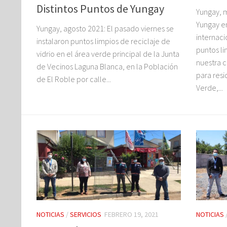
Distintos Puntos de Yungay
Yungay, 
Yungay e
Yungay, agosto 2021: El pasado viernes se
internaci
instalaron puntos limpios de reciclaje de
puntos l
vidrio en el área verde principal de la Junta
nuestra 
de Vecinos Laguna Blanca, en la Población
para res
de El Roble por calle...
Verde,...
NOTICIAS
/
SERVICIOS
FEBRERO 19, 2021
NOTICIAS