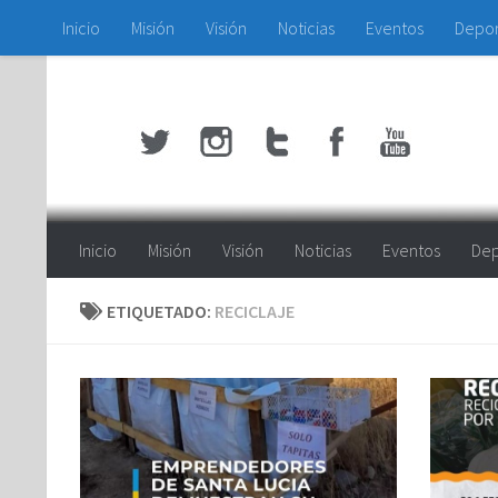
Inicio
Misión
Visión
Noticias
Eventos
Depo
Saltar al contenido
Inicio
Misión
Visión
Noticias
Eventos
Dep
ETIQUETADO:
RECICLAJE