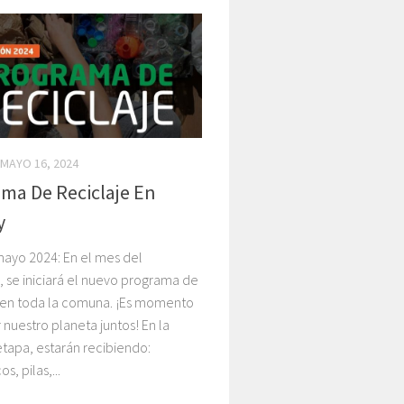
MAYO 16, 2024
ma De Reciclaje En
y
mayo 2024: En el mes del
, se iniciará el nuevo programa de
e en toda la comuna. ¡Es momento
 nuestro planeta juntos! En la
tapa, estarán recibiendo:
, pilas,...