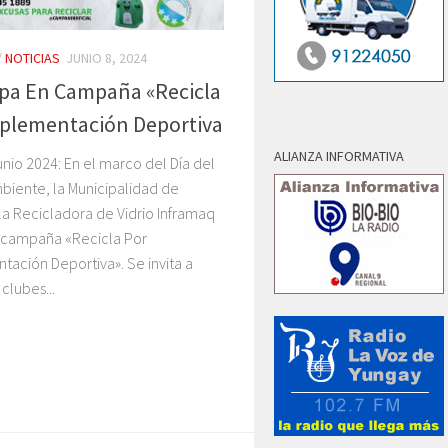
/
NOTICIAS
JUNIO 8, 2024
ipa En Campaña «Recicla
plementación Deportiva
ALIANZA INFORMATIVA
unio 2024: En el marco del Día del
biente, la Municipalidad de
la Recicladora de Vidrio Inframaq
a campaña «Recicla Por
ación Deportiva». Se invita a
 clubes...