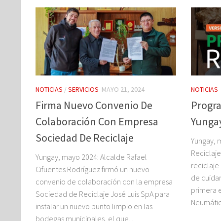
NOTICIAS
/
SERVICIOS
MAYO 21, 2024
NOTICIAS
Firma Nuevo Convenio De
Progra
Colaboración Con Empresa
Yunga
Sociedad De Reciclaje
Yungay, 
Reciclaje
Yungay, mayo 2024: Alcalde Rafael
reciclaj
Cifuentes Rodríguez firmó un nuevo
de cuidar
convenio de colaboración con la empresa
primera e
Sociedad de Reciclaje José Luis SpA para
Neumáticos
instalar un nuevo punto limpio en las
bodegas municipales, el que...