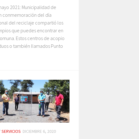
mayo 2021: Municipalidad de
n conmemoración del día
onal del reciclaje compartió los
impios que puedes encontrar en
comuna. Estos centros de acopio
iduos o también llamados Punto
/
SERVICIOS
DICIEMBRE 6, 2020