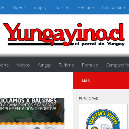
rte
Videos
Yungay
Turismo
Pemuco
Campanario
orte
Videos
Yungay
Turismo
Pemuco
Campanari
MÁS
PUBLICIDAD