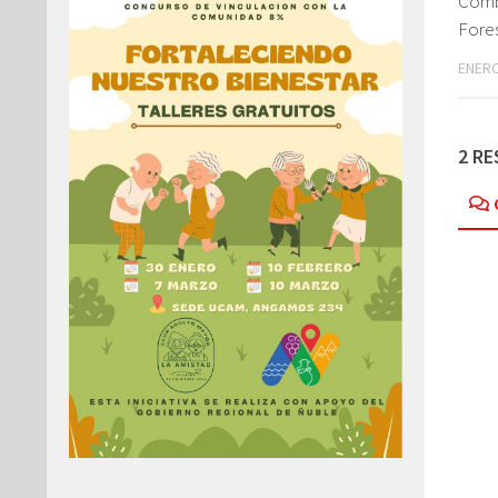
Comb
Fore
ENERO
2 R