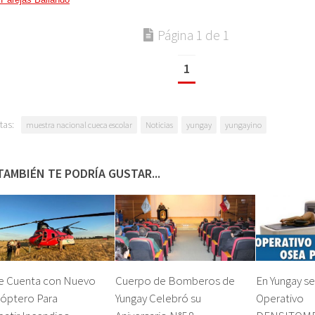
Página 1 de 1
1
tas:
muestra nacional cueca escolar
Noticias
yungay
yungayino
TAMBIÉN TE PODRÍA GUSTAR...
e Cuenta con Nuevo
Cuerpo de Bomberos de
En Yungay se
cóptero Para
Yungay Celebró su
Operativo