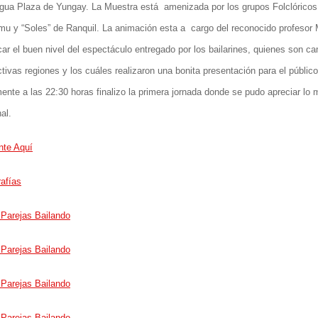
tigua Plaza de Yungay. La Muestra está amenizada por los grupos Folclórico
mu y “Soles” de Ranquil. La animación esta a cargo del reconocido profesor 
ar el buen nivel del espectáculo entregado por los bailarines, quienes son 
tivas regiones y los cuáles realizaron una bonita presentación para el públic
ente a las 22:30 horas finalizo la primera jornada donde se pudo apreciar lo m
al.
te Aquí
afías
 Parejas Bailando
 Parejas Bailando
 Parejas Bailando
 Parejas Bailando