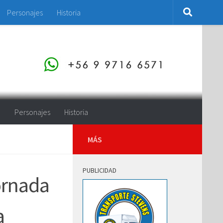
Personajes
Historia
o
Personajes
Historia
MÁS
PUBLICIDAD
ornada
a