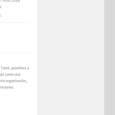
TRIA OSEA
A
4
e Tomé ,asistimos a
emás como una
nte organización,
resiones.