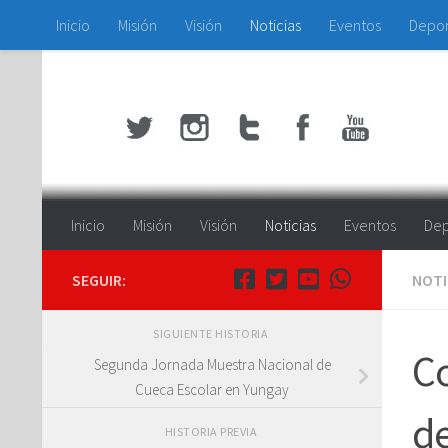
Inicio
Misión
Visión
Noticias
Eventos
Depo
Saltar al contenido
Inicio
Misión
Visión
Noticias
Eventos
Dep
SEGUIR:
NOTI
SIGUIENTE HISTORIA
Co
Segunda Jornada Muestra Nacional de
Cueca Escolar en Yungay
de
HISTORIA PREVIA