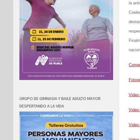
la an
Coele
destac
respec
Finalm
nacion
Comen
Fotogr
Video
GRUPO DE GIMNASIA Y BAILE ADULTO MAYOR
DESPERTANDO A LA VIDA
Video
Video
Video