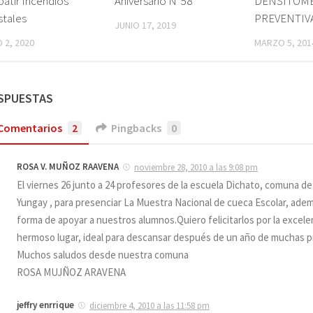
atir Incendios
Aniversario N°58
DENSITOME
stales
PREVENTIV
JUNIO 17, 2019
 2, 2020
MARZO 5, 201
ESPUESTAS
Comentarios
2
Pingbacks
0
ROSA V. MUÑOZ RAAVENA
noviembre 28, 2010 a las 9:08 pm
El viernes 26 junto a 24 profesores de la escuela Dichato, comuna d
Yungay , para presenciar La Muestra Nacional de cueca Escolar, ad
forma de apoyar a nuestros alumnos.Quiero felicitarlos por la excele
hermoso lugar, ideal para descansar después de un año de muchas p
Muchos saludos desde nuestra comuna
ROSA MUJÑOZ ARAVENA
jeffry enrrique
diciembre 4, 2010 a las 11:58 pm