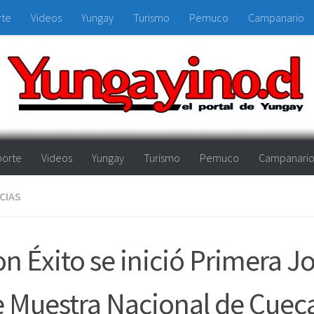
rte
Videos
Yungay
Turismo
Pemuco
Campanario
orte
Videos
Yungay
Turismo
Pemuco
Campanari
CIAS
n Éxito se inició Primera J
 Muestra Nacional de Cuec