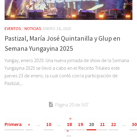
EVENTOS
/
NOTICIAS
ENERO 24, 2025
Pastizal, María José Quintanilla y Glup en
Semana Yungayina 2025
Yungay, enero 2025: Una nueva jornada de show de la Semana
Yungayina 2025 se llevó a cabo en el Recinto Trilaleo este
jueves 23 de enero, la cual contó con la participación de
Pastizal,...
Página 20 de 507
«
Primera
«
...
10
...
18
19
20
21
22
...
30
»