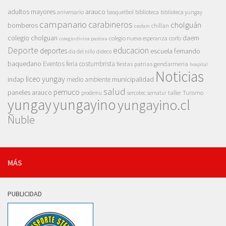
adultos mayores
arauco
aniversario
basquetbol
biblioteca
biblioteca yungay
campanario
carabineros
cholguán
bomberos
chillan
cesfam
colegio cholguan
daem
colegio nueva esperanza
corfo
colegio divina pastora
Deporte
educacion
deportes
escuela fernando
dia del niño
dideco
baquedano
Eventos
feria costumbrista
gendarmeria
fiestas patrias
hospital
Noticias
liceo yungay
indap
municipalidad
medio ambiente
salud
pemuco
paneles arauco
taller
Turismo
prodemu
sercotec
sernatur
yungay
yungayino
yungayino.cl
Ñuble
MÁS
PUBLICIDAD