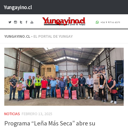
Yungayino.cl
Saltar al contenido
YUNGAYINO.CL
• EL PORTAL DE YUNGAY
NOTICIAS
FEBRERO 13, 2025
Programa “Leña Más Seca” abre su