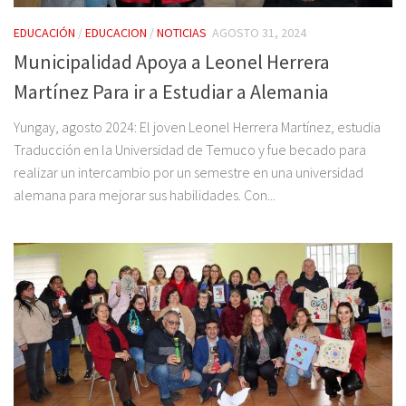
EDUCACIÓN
/
EDUCACION
/
NOTICIAS
AGOSTO 31, 2024
Municipalidad Apoya a Leonel Herrera
Martínez Para ir a Estudiar a Alemania
Yungay, agosto 2024: El joven Leonel Herrera Martínez, estudia
Traducción en la Universidad de Temuco y fue becado para
realizar un intercambio por un semestre en una universidad
alemana para mejorar sus habilidades. Con...