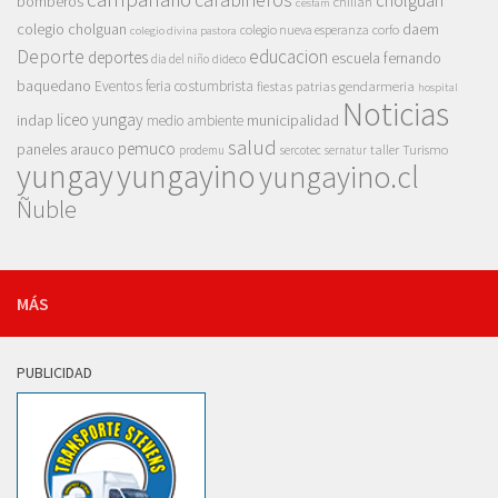
cholguán
bomberos
chillan
cesfam
colegio cholguan
daem
colegio nueva esperanza
corfo
colegio divina pastora
Deporte
educacion
deportes
escuela fernando
dia del niño
dideco
baquedano
Eventos
feria costumbrista
gendarmeria
fiestas patrias
hospital
Noticias
liceo yungay
indap
municipalidad
medio ambiente
salud
pemuco
paneles arauco
taller
Turismo
prodemu
sercotec
sernatur
yungay
yungayino
yungayino.cl
Ñuble
MÁS
PUBLICIDAD