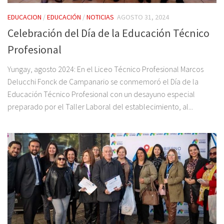
EDUCACION
/
EDUCACIÓN
/
NOTICIAS
AGOSTO 31, 2024
Celebración del Día de la Educación Técnico
Profesional
Yungay, agosto 2024: En el Liceo Técnico Profesional Marcos
Delucchi Fonck de Campanario se conmemoró el Día de la
Educación Técnico Profesional con un desayuno especial
preparado por el Taller Laboral del establecimiento, al...