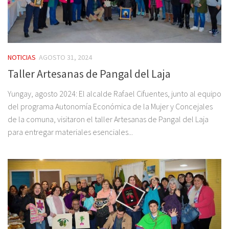
NOTICIAS
AGOSTO 31, 2024
Taller Artesanas de Pangal del Laja
Yungay, agosto 2024: El alcalde Rafael Cifuentes, junto al equipo
del programa Autonomía Económica de la Mujer y Concejales
de la comuna, visitaron el taller Artesanas de Pangal del Laja
para entregar materiales esenciales...