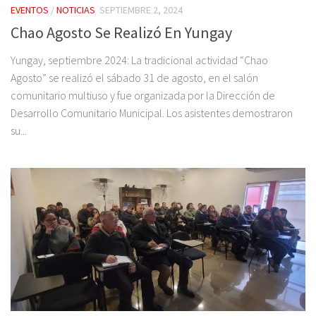
EVENTOS
/
NOTICIAS
SEPTIEMBRE 2, 2024
Chao Agosto Se Realizó En Yungay
Yungay, septiembre 2024: La tradicional actividad “Chao
Agosto” se realizó el sábado 31 de agosto, en el salón
comunitario multiuso y fue organizada por la Dirección de
Desarrollo Comunitario Municipal. Los asistentes demostraron
su...