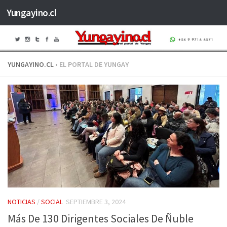
Yungayino.cl
Saltar al contenido
YUNGAYINO.CL
• EL PORTAL DE YUNGAY
NOTICIAS
/
SOCIAL
SEPTIEMBRE 3, 2024
Más De 130 Dirigentes Sociales De Ñuble