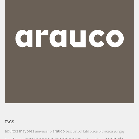
TAGS
adultos mayores
arauco
aniversario
basquetbol
biblioteca
biblioteca yungay
campanario
carabineros