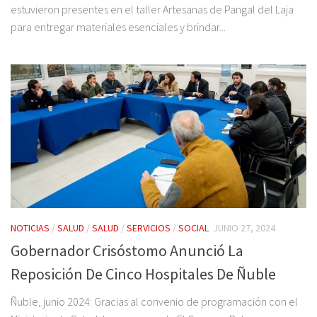
estuvieron presentes en el taller Artesanas de Pangal del Laja
para entregar materiales esenciales y brindar...
NOTICIAS
/
SALUD
/
SALUD
/
SERVICIOS
/
SOCIAL
JUNIO 27, 2024
Gobernador Crisóstomo Anunció La
Reposición De Cinco Hospitales De Ñuble
Ñuble, junio 2024: Gracias al convenio de programación con el