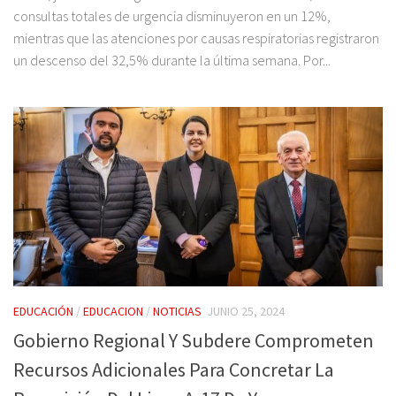
consultas totales de urgencia disminuyeron en un 12%,
mientras que las atenciones por causas respiratorias registraron
un descenso del 32,5% durante la última semana. Por...
EDUCACIÓN
/
EDUCACION
/
NOTICIAS
JUNIO 25, 2024
Gobierno Regional Y Subdere Comprometen
Recursos Adicionales Para Concretar La