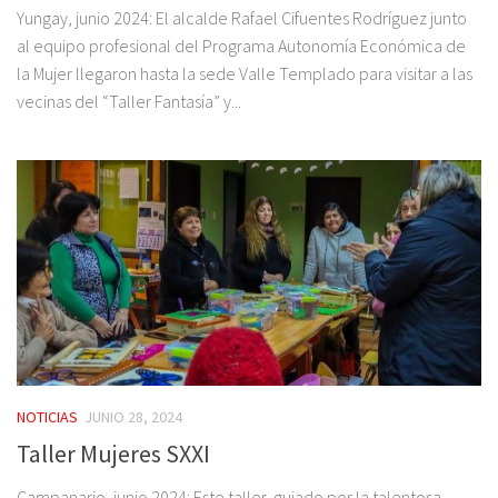
Yungay, junio 2024: El alcalde Rafael Cifuentes Rodríguez junto
al equipo profesional del Programa Autonomía Económica de
la Mujer llegaron hasta la sede Valle Templado para visitar a las
vecinas del “Taller Fantasía” y...
NOTICIAS
JUNIO 28, 2024
Taller Mujeres SXXI
Campanario, junio 2024: Este taller, guiado por la talentosa