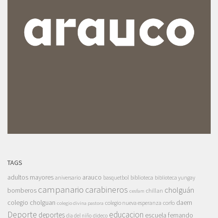
TAGS
adultos mayores
arauco
aniversario
basquetbol
biblioteca
biblioteca yungay
campanario
carabineros
cholguán
bomberos
chillan
cesfam
colegio cholguan
daem
colegio nueva esperanza
corfo
colegio divina pastora
Deporte
educacion
deportes
escuela fernando
dia del niño
dideco