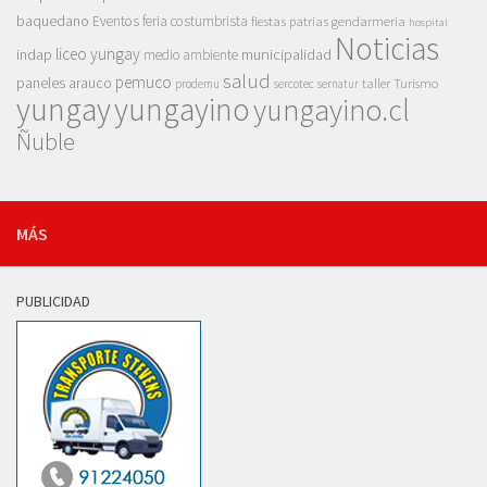
baquedano
Eventos
feria costumbrista
gendarmeria
fiestas patrias
hospital
Noticias
liceo yungay
indap
municipalidad
medio ambiente
salud
pemuco
paneles arauco
taller
Turismo
prodemu
sercotec
sernatur
yungay
yungayino
yungayino.cl
Ñuble
MÁS
PUBLICIDAD