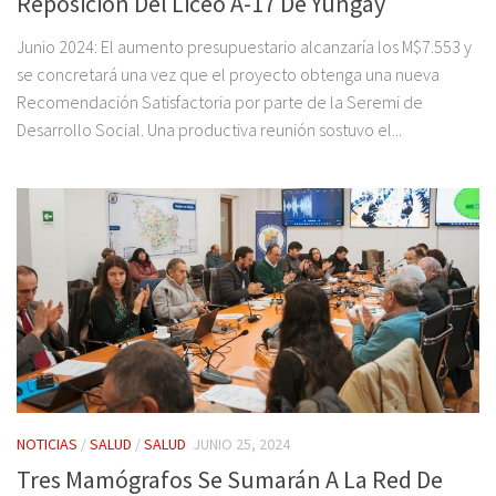
Reposición Del Liceo A-17 De Yungay
Junio 2024: El aumento presupuestario alcanzaría los M$7.553 y
se concretará una vez que el proyecto obtenga una nueva
Recomendación Satisfactoria por parte de la Seremi de
Desarrollo Social. Una productiva reunión sostuvo el...
NOTICIAS
/
SALUD
/
SALUD
JUNIO 25, 2024
Tres Mamógrafos Se Sumarán A La Red De