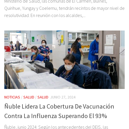
Ministerio de Salud, las comunas de El Carmen, Bulnes,
Quirihue, Yungay y Coelemu, tendrán recintos de mayor nivel de
resolutividad. En reunión con los alcaldes,...
NOTICIAS
/
SALUD
/
SALUD
JUNIO 27, 2024
Ñuble Lidera La Cobertura De Vacunación
Contra La Influenza Superando El 93%
Ñuble, junio 2024: Según los antecedentes del DEIS, las