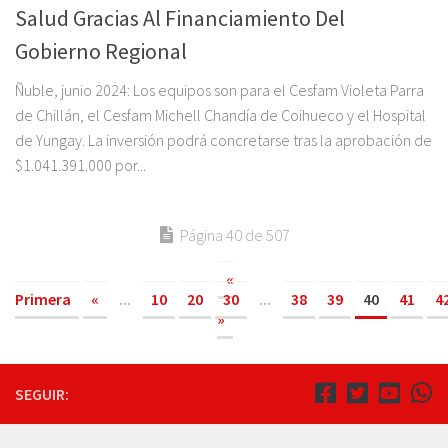
Salud Gracias Al Financiamiento Del
Gobierno Regional
Ñuble, junio 2024: Los equipos son para el Cesfam Violeta Parra
de Chillán, el Cesfam Michell Chandía de Coihueco y el Hospital
de Yungay. La inversión podrá concretarse tras la aprobación de
$1.041.391.000 por...
Página 40 de 507
«
Primera
«
...
10
20
30
...
38
39
40
41
4
»
SEGUIR: