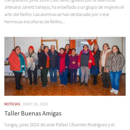
artesana Janett Vallejos, ha enseñado a un grupo de mujeres el
arte del fieltro. Las alumnas se han destacado por crear
hermosas esculturas de fieltro,...
NOTICIAS
JUNIO 28, 2024
Taller Buenas Amigas
Yungay, junio 2024: Alcalde Rafael Cifuentes Rodríguez y el