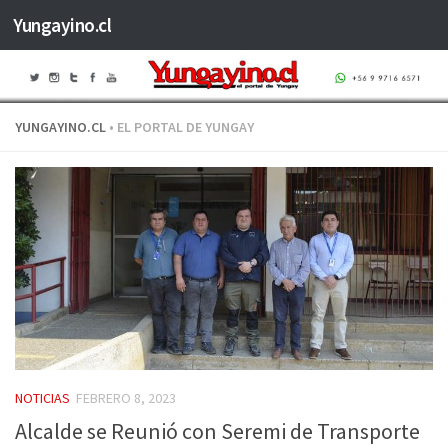
Yungayino.cl
Saltar al contenido
YUNGAYINO.CL
• EL PORTAL DE YUNGAY
NOTICIAS
FEBRERO 8, 2023
Alcalde se Reunió con Seremi de Transporte