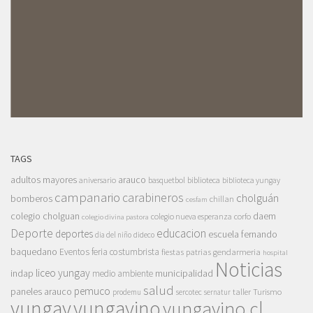
TAGS
adultos mayores
arauco
aniversario
basquetbol
biblioteca
biblioteca yungay
campanario
carabineros
cholguán
bomberos
chillan
cesfam
colegio cholguan
daem
colegio nueva esperanza
corfo
colegio divina pastora
Deporte
educacion
deportes
escuela fernando
dia del niño
dideco
baquedano
Eventos
feria costumbrista
gendarmeria
fiestas patrias
hospital
Noticias
liceo yungay
indap
municipalidad
medio ambiente
salud
pemuco
paneles arauco
taller
Turismo
prodemu
sercotec
sernatur
yungay
yungayino
yungayino.cl