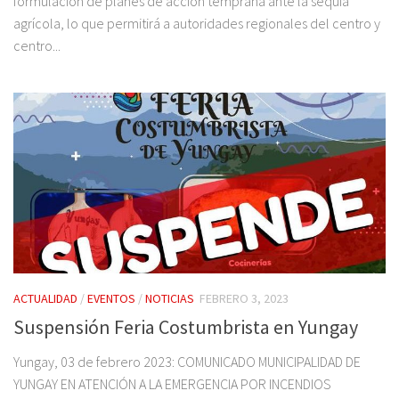
formulación de planes de acción temprana ante la sequía
agrícola, lo que permitirá a autoridades regionales del centro y
centro...
ACTUALIDAD
/
EVENTOS
/
NOTICIAS
FEBRERO 3, 2023
Suspensión Feria Costumbrista en Yungay
Yungay, 03 de febrero 2023: COMUNICADO MUNICIPALIDAD DE
YUNGAY EN ATENCIÓN A LA EMERGENCIA POR INCENDIOS