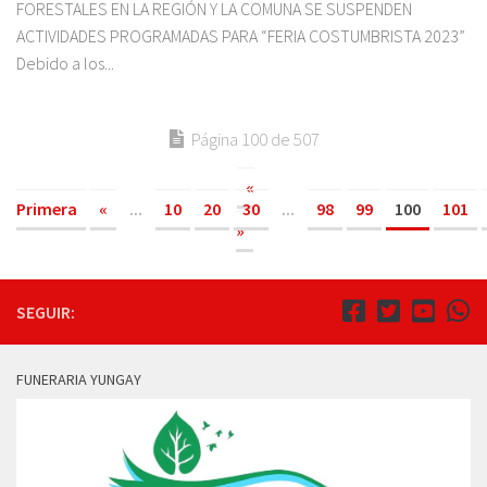
FORESTALES EN LA REGIÓN Y LA COMUNA SE SUSPENDEN
ACTIVIDADES PROGRAMADAS PARA “FERIA COSTUMBRISTA 2023”
Debido a los...
Página 100 de 507
«
Primera
«
...
10
20
30
...
98
99
100
101
»
SEGUIR:
FUNERARIA YUNGAY