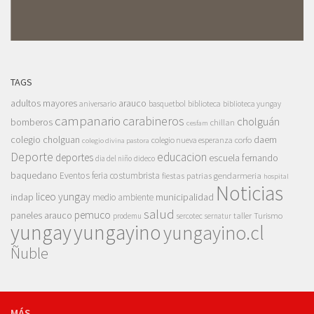
TAGS
adultos mayores
arauco
aniversario
basquetbol
biblioteca
biblioteca yungay
campanario
carabineros
cholguán
bomberos
chillan
cesfam
colegio cholguan
daem
colegio nueva esperanza
corfo
colegio divina pastora
Deporte
educacion
deportes
escuela fernando
dia del niño
dideco
baquedano
Eventos
feria costumbrista
gendarmeria
fiestas patrias
hospital
Noticias
liceo yungay
indap
municipalidad
medio ambiente
salud
pemuco
paneles arauco
taller
Turismo
prodemu
sercotec
sernatur
yungay
yungayino
yungayino.cl
Ñuble
MÁS