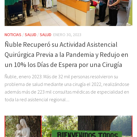
NOTICIAS
/
SALUD
/
SALUD
ENERO 30, 2023
Ñuble Recuperó su Actividad Asistencial
Quirúrgica Previa a la Pandemia y Redujo en
un 10% los Días de Espera por una Cirugía
Ñuble, enero 2023: Más de 32 mil personas resolvieron su
problema de salud mediante una cirugía el 2022, realizándose
además más de 223 mil consultas médicas de especialidad en
toda la red asistencial regional....