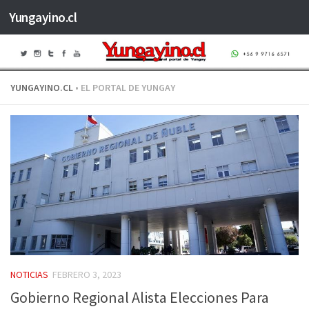
Yungayino.cl
Saltar al contenido
YUNGAYINO.CL
• EL PORTAL DE YUNGAY
NOTICIAS
FEBRERO 3, 2023
Gobierno Regional Alista Elecciones Para