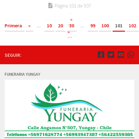
Página 101 de 507
«
Primera
«
...
10
20
30
...
99
100
101
102
»
SEGUIR:
FUNERARIA YUNGAY