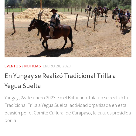
EVENTOS
/
NOTICIAS
ENERO 28, 2023
En Yungay se Realizó Tradicional Trilla a
Yegua Suelta
Yungay, 28 de enero 2023: En el Balneario Trilaleo se realizó la
Tradicional Trilla a Yegua Suelta, actividad organizada en esta
ocasión por el Comité Cultural de Curapaso, la cual es presidida
por la...