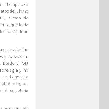
al. El empleo es
atos del último
NE, la tasa de
menos que la de
) de INJUV, Juan
emocionales fue
es y aprovechar
. Desde el OIJ
ecnología y no
d que tiene esta
 sobre todo, los
o el secretario
ioemocionales”