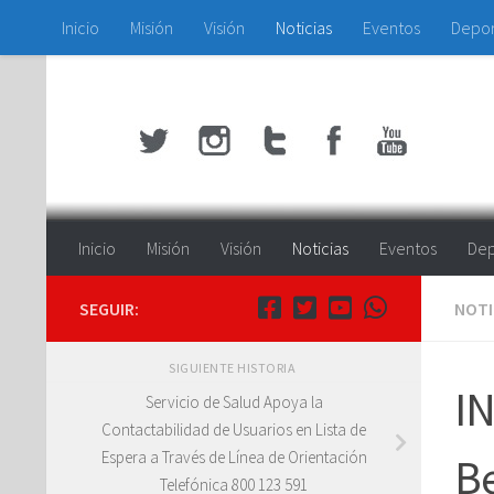
Inicio
Misión
Visión
Noticias
Eventos
Depo
Saltar al contenido
Inicio
Misión
Visión
Noticias
Eventos
Dep
SEGUIR:
NOTI
SIGUIENTE HISTORIA
IN
Servicio de Salud Apoya la
Contactabilidad de Usuarios en Lista de
Espera a Través de Línea de Orientación
Be
Telefónica 800 123 591