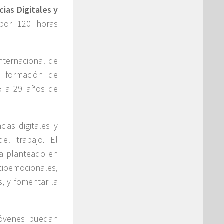
as Digitales y
 por 120 horas
nternacional de
n formación de
15 a 29 años de
ias digitales y
el trabajo. El
ha planteado en
cioemocionales,
, y fomentar la
 jóvenes puedan