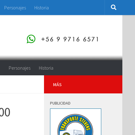
Personajes
Historia
o
Personajes
Historia
MÁS
PUBLICIDAD
000