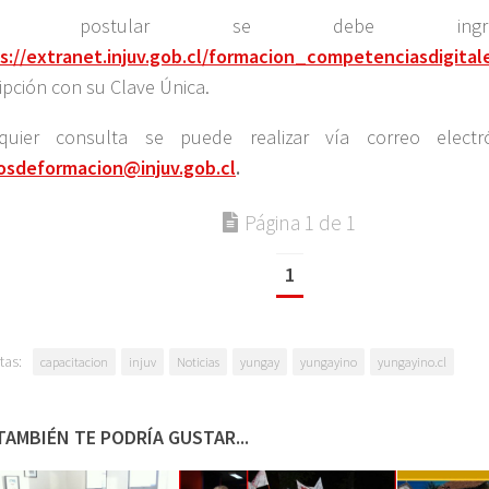
ara postular se debe ing
s://extranet.injuv.gob.cl/formacion_competenciasdigital
ripción con su Clave Única.
quier consulta se puede realizar vía correo electr
osdeformacion@injuv.gob.cl
.
Página 1 de 1
1
tas:
capacitacion
injuv
Noticias
yungay
yungayino
yungayino.cl
TAMBIÉN TE PODRÍA GUSTAR...