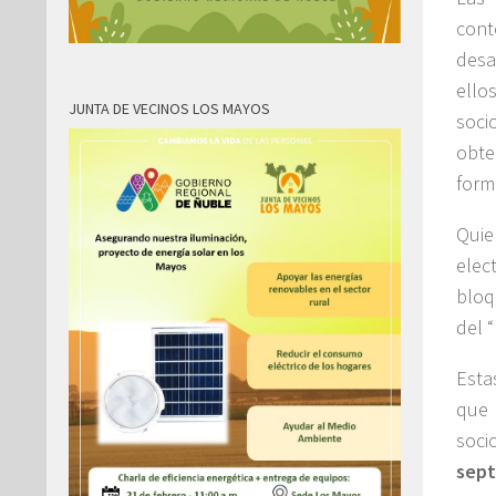
cont
desa
ello
JUNTA DE VECINOS LOS MAYOS
soci
obte
form
Quie
elec
bloq
del 
Esta
que 
soci
sept