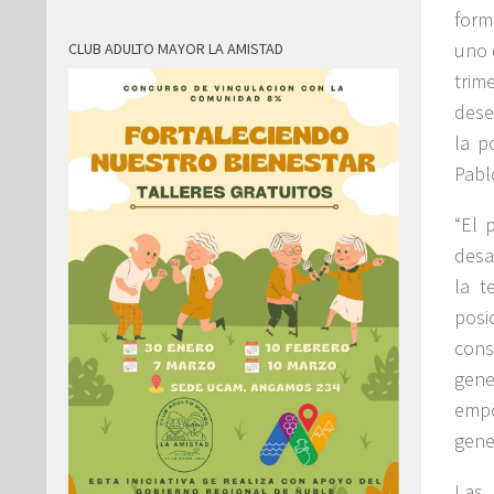
form
uno 
CLUB ADULTO MAYOR LA AMISTAD
trim
dese
la p
Pabl
“El 
desa
la t
posi
cons
gene
empo
gene
Las 