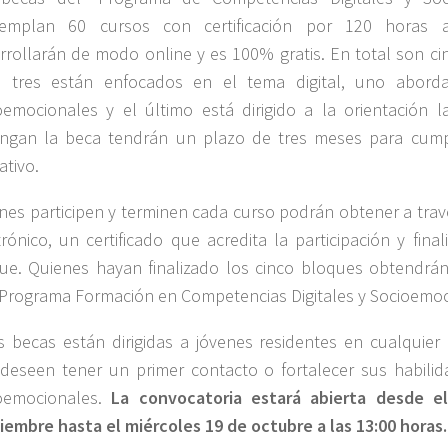
emplan 60 cursos con certificación por 120 horas a
rrollarán de modo online y es 100% gratis. En total son ci
s tres están enfocados en el tema digital, uno abord
oemocionales y el último está dirigido a la orientación l
ngan la beca tendrán un plazo de tres meses para cumpl
ativo.
nes participen y terminen cada curso podrán obtener a trav
trónico, un certificado que acredita la participación y fina
ue. Quienes hayan finalizado los cinco bloques obtendrán l
“Programa Formación en Competencias Digitales y Socioemoc
s becas están dirigidas a jóvenes residentes en cualquier 
deseen tener un primer contacto o fortalecer sus habilida
oemocionales.
La convocatoria estará abierta desde e
iembre hasta el miércoles 19 de octubre a las 13:00 horas.