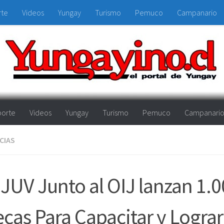
rte
Videos
Yungay
Turismo
Pemuco
Campanario
orte
Videos
Yungay
Turismo
Pemuco
Campanari
CIAS
JUV Junto al OIJ lanzan 1.
cas Para Capacitar y Lograr