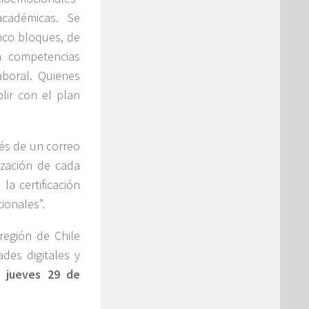
cadémicas. Se
nco bloques, de
a competencias
aboral. Quienes
ir con el plan
és de un correo
lización de cada
a certificación
ionales”.
región de Chile
des digitales y
l jueves 29 de