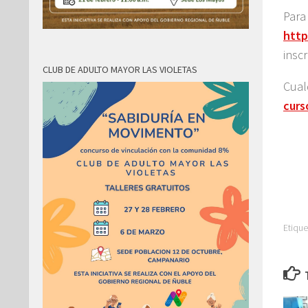
P
http
insc
CLUB DE ADULTO MAYOR LAS VIOLETAS
Cual
curs
Etique