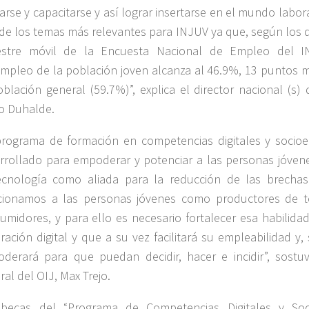
arse y capacitarse y así lograr insertarse en el mundo labor
de los temas más relevantes para INJUV ya que, según los d
estre móvil de la Encuesta Nacional de Empleo del I
mpleo de la población joven alcanza al 46.9%, 13 puntos 
oblación general (59.7%)”, explica el director nacional (s
o Duhalde.
programa de formación en competencias digitales y socio
rrollado para empoderar y potenciar a las personas jóven
ecnología como aliada para la reducción de las brechas
cionamos a las personas jóvenes como productores de t
umidores, y para ello es necesario fortalecer esa habilida
ración digital y que a su vez facilitará su empleabilidad y,
derará para que puedan decidir, hacer e incidir”, sostuv
ral del OIJ, Max Trejo.
becas del “Programa de Competencias Digitales y Soc