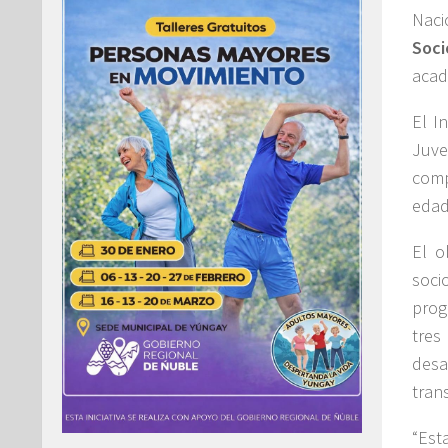
Naci
Soci
acad
El I
Juve
comp
edad
El o
soci
prog
tres
desa
tran
“Est