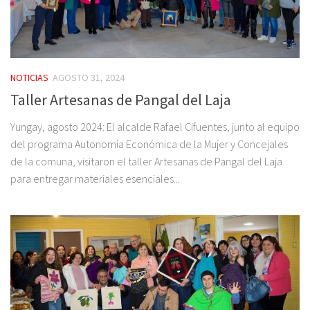
NOTICIAS
AGOSTO 31, 2024
Taller Artesanas de Pangal del Laja
Yungay, agosto 2024: El alcalde Rafael Cifuentes, junto al equipo
del programa Autonomía Económica de la Mujer y Concejales
de la comuna, visitaron el taller Artesanas de Pangal del Laja
para entregar materiales esenciales...