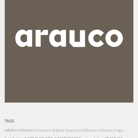
TAGS
adultos mayores
arauco
aniversario
basquetbol
biblioteca
biblioteca yungay
campanario
carabineros