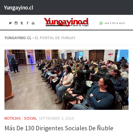
Yungayino.cl
Saltar al contenido
YUNGAYINO.CL
• EL PORTAL DE YUNGAY
NOTICIAS
/
SOCIAL
SEPTIEMBRE 3, 2024
Más De 130 Dirigentes Sociales De Ñuble