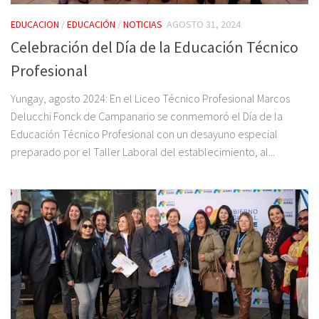
EDUCACION
/
EDUCACIÓN
/
NOTICIAS
AGOSTO 31, 2024
Celebración del Día de la Educación Técnico
Profesional
Yungay, agosto 2024: En el Liceo Técnico Profesional Marcos
Delucchi Fonck de Campanario se conmemoró el Día de la
Educación Técnico Profesional con un desayuno especial
preparado por el Taller Laboral del establecimiento, al...