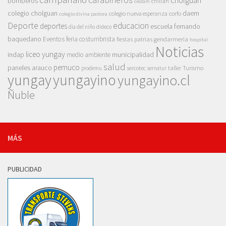
cholguán
bomberos
chillan
cesfam
colegio cholguan
daem
colegio nueva esperanza
corfo
colegio divina pastora
Deporte
educacion
deportes
escuela fernando
dia del niño
dideco
baquedano
Eventos
feria costumbrista
gendarmeria
fiestas patrias
hospital
Noticias
liceo yungay
indap
municipalidad
medio ambiente
salud
pemuco
paneles arauco
taller
Turismo
prodemu
sercotec
sernatur
yungay
yungayino
yungayino.cl
Ñuble
MÁS
PUBLICIDAD