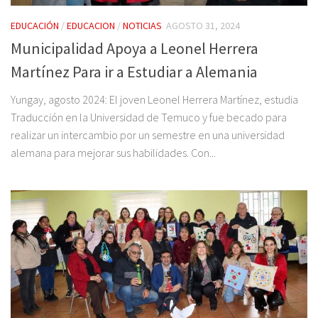
EDUCACIÓN
/
EDUCACION
/
NOTICIAS
AGOSTO 31, 2024
Municipalidad Apoya a Leonel Herrera
Martínez Para ir a Estudiar a Alemania
Yungay, agosto 2024: El joven Leonel Herrera Martínez, estudia
Traducción en la Universidad de Temuco y fue becado para
realizar un intercambio por un semestre en una universidad
alemana para mejorar sus habilidades. Con...