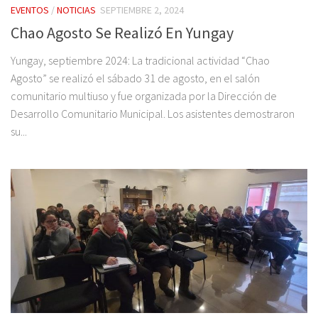
EVENTOS
/
NOTICIAS
SEPTIEMBRE 2, 2024
Chao Agosto Se Realizó En Yungay
Yungay, septiembre 2024: La tradicional actividad “Chao
Agosto” se realizó el sábado 31 de agosto, en el salón
comunitario multiuso y fue organizada por la Dirección de
Desarrollo Comunitario Municipal. Los asistentes demostraron
su...