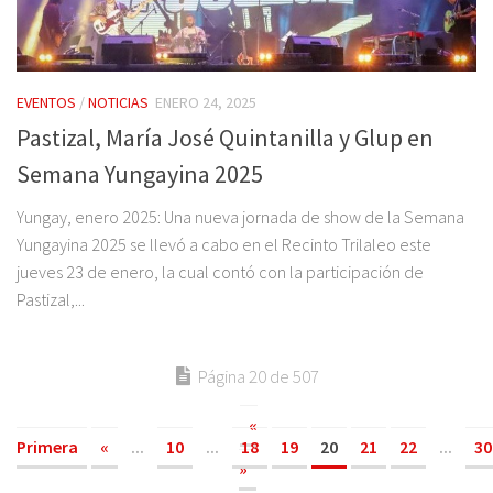
EVENTOS
/
NOTICIAS
ENERO 24, 2025
Pastizal, María José Quintanilla y Glup en
Semana Yungayina 2025
Yungay, enero 2025: Una nueva jornada de show de la Semana
Yungayina 2025 se llevó a cabo en el Recinto Trilaleo este
jueves 23 de enero, la cual contó con la participación de
Pastizal,...
Página 20 de 507
«
Primera
«
...
10
...
18
19
20
21
22
...
30
»