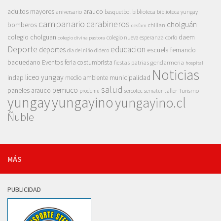
adultos mayores
arauco
aniversario
basquetbol
biblioteca
biblioteca yungay
campanario
carabineros
cholguán
bomberos
chillan
cesfam
colegio cholguan
daem
colegio nueva esperanza
corfo
colegio divina pastora
Deporte
educacion
deportes
escuela fernando
dia del niño
dideco
baquedano
Eventos
feria costumbrista
gendarmeria
fiestas patrias
hospital
Noticias
liceo yungay
indap
municipalidad
medio ambiente
salud
pemuco
paneles arauco
taller
Turismo
prodemu
sercotec
sernatur
yungay
yungayino
yungayino.cl
Ñuble
MÁS
PUBLICIDAD