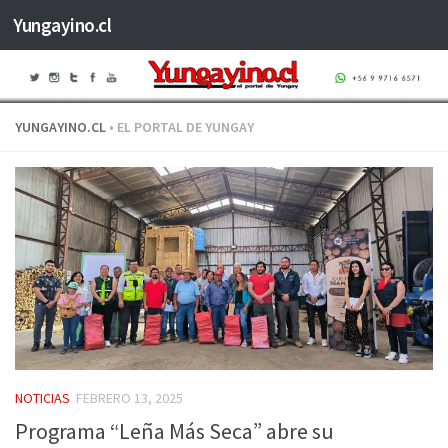
Yungayino.cl
Saltar al contenido
YUNGAYINO.CL
• EL PORTAL DE YUNGAY
NOTICIAS
FEBRERO 13, 2025
Programa “Leña Más Seca” abre su