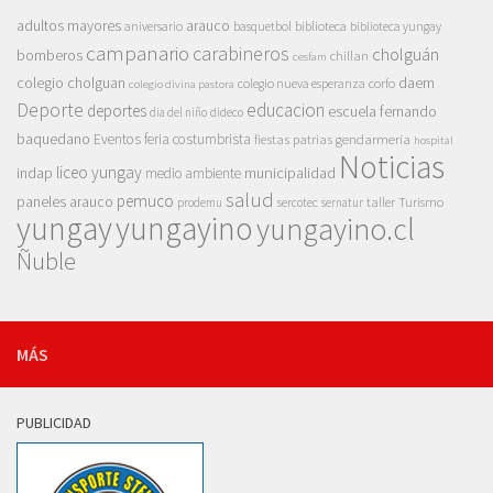
adultos mayores
arauco
aniversario
basquetbol
biblioteca
biblioteca yungay
campanario
carabineros
cholguán
bomberos
chillan
cesfam
colegio cholguan
daem
colegio nueva esperanza
corfo
colegio divina pastora
Deporte
educacion
deportes
escuela fernando
dia del niño
dideco
baquedano
Eventos
feria costumbrista
gendarmeria
fiestas patrias
hospital
Noticias
liceo yungay
indap
municipalidad
medio ambiente
salud
pemuco
paneles arauco
taller
Turismo
prodemu
sercotec
sernatur
yungay
yungayino
yungayino.cl
Ñuble
MÁS
PUBLICIDAD