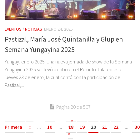
EVENTOS
/
NOTICIAS
ENERO 24, 2025
Pastizal, María José Quintanilla y Glup en
Semana Yungayina 2025
Yungay, enero 2025: Una nueva jornada de show de la Semana
Yungayina 2025 se llevó a cabo en el Recinto Trilaleo este
jueves 23 de enero, la cual contó con la participación de
Pastizal,...
Página 20 de 507
«
Primera
«
...
10
...
18
19
20
21
22
...
30
»