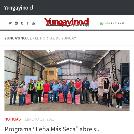
Yungayino.cl
Saltar al contenido
YUNGAYINO.CL
• EL PORTAL DE YUNGAY
NOTICIAS
FEBRERO 13, 2025
Programa “Leña Más Seca” abre su