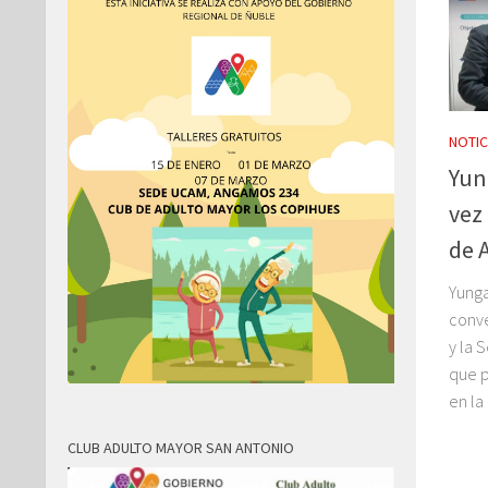
NOTIC
Yun
vez
de 
Yunga
conve
y la 
que p
en la
CLUB ADULTO MAYOR SAN ANTONIO