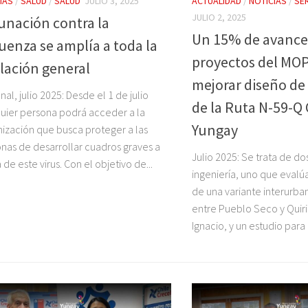
IAS
/
SALUD
/
SALUD
JULIO 3, 2025
ACTUALIDAD
/
NOTICIAS
/
SE
JULIO 2, 2025
unación contra la
Un 15% de avance
luenza se amplía a toda la
proyectos del MO
lación general
mejorar diseño de
nal, julio 2025: Desde el 1 de julio
de la Ruta N-59-Q 
uier persona podrá acceder a la
Yungay
ización que busca proteger a las
nas de desarrollar cuadros graves a
Julio 2025: Se trata de do
 de este virus. Con el objetivo de...
ingeniería, uno que evalú
de una variante interurba
entre Pueblo Seco y Quir
Ignacio, y un estudio para 