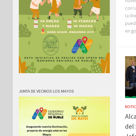
noved
con 
la lí
puede
en go
JUNTA DE VECINOS LOS MAYOS
NOTIC
Alca
del