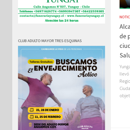
NOTIC
Alc
de 
CLUB ADULTO MAYOR TRES ESQUINAS
ciu
Sal
Yunga
llevó
Regio
Ciuda
objet