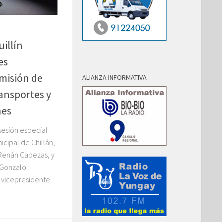
uillín
es
omisión de
ALIANZA INFORMATIVA
ansportes y
nes
 sesión especial
icipal de Chillán,
 Renán Cabezas, y
 Gonzalo
 vicepresidente