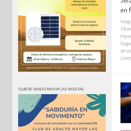
Jef
en 
Yunga
Cifue
impor
Segur
de zo
Loret
CLUB DE ADULTO MAYOR LAS VIOLETAS