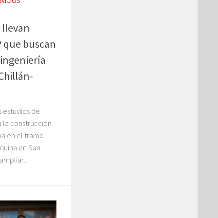
RVICIOS
 llevan
P que buscan
 ingeniería
Chillán-
s estudios de
a la construcción
na en el tramo
iquina en San
ampliar...