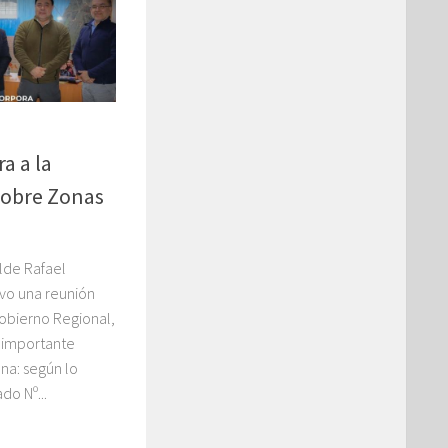
a a la
 sobre Zonas
alde Rafael
uvo una reunión
obierno Regional,
a importante
na: según lo
do Nº...