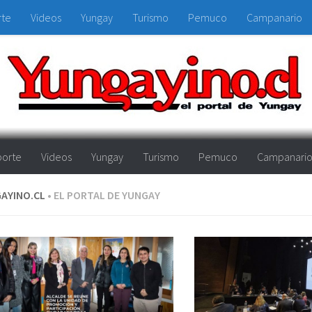
rte
Videos
Yungay
Turismo
Pemuco
Campanario
orte
Videos
Yungay
Turismo
Pemuco
Campanari
AYINO.CL
• EL PORTAL DE YUNGAY