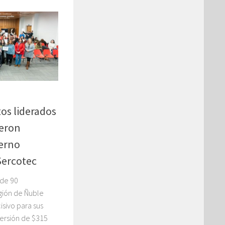
os liderados
ieron
ierno
Sercotec
 de 90
ión de Ñuble
isivo para sus
versión de $315