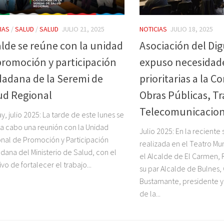
IAS
/
SALUD
/
SALUD
JULIO 21, 2025
NOTICIAS
JULIO 18, 2025
alde se reúne con la unidad
Asociación del Dig
promoción y participación
expuso necesidad
dadana de la Seremi de
prioritarias a la C
ud Regional
Obras Públicas, Tr
Telecomunicacio
y, julio 2025: La tarde de este lunes se
 a cabo una reunión con la Unidad
Julio 2025: En la reciente
nal de Promoción y Participación
realizada en el Teatro Mun
dana del Ministerio de Salud, con el
el Alcalde de El Carmen,
ivo de fortalecer el trabajo...
su par Alcalde de Bulnes,
Bustamante, presidente y
de la...