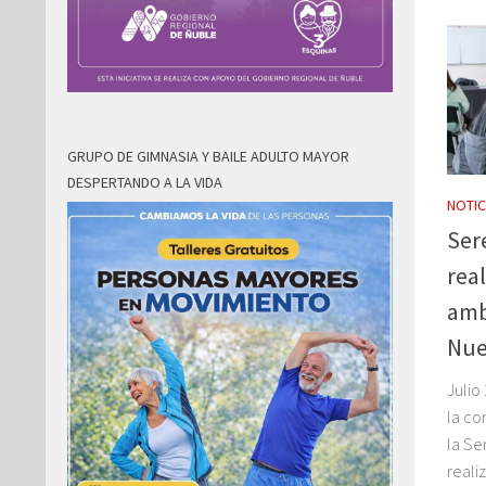
GRUPO DE GIMNASIA Y BAILE ADULTO MAYOR
DESPERTANDO A LA VIDA
NOTIC
Ser
rea
amb
Nue
Julio
la co
la Se
reali