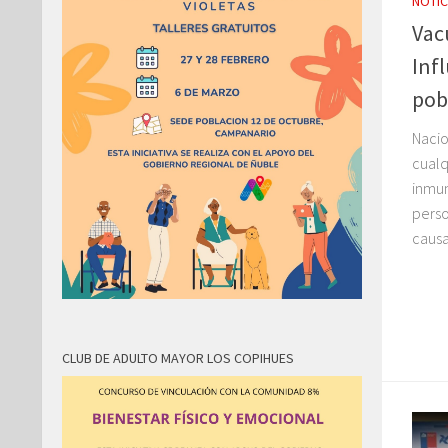
NOTIC
Vac
Inf
pob
Nacio
cualq
inmun
perso
causa
CLUB DE ADULTO MAYOR LOS COPIHUES