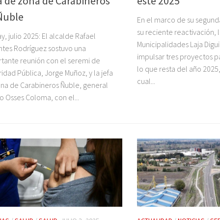
a de zona de Carabineros
este 2025
Ñuble
En el marco de su segund
su reciente reactivación, 
y, julio 2025: El alcalde Rafael
Municipalidades Laja Diguil
ntes Rodríguez sostuvo una
impulsar tres proyectos p
tante reunión con el seremi de
lo que resta del año 2025,
idad Pública, Jorge Muñoz, y la jefa
cual...
na de Carabineros Ñuble, general
o Osses Coloma, con el...