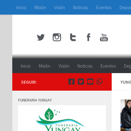
Inicio
Misión
Visión
Noticias
Eventos
Depo
Saltar al contenido
Inicio
Misión
Visión
Noticias
Eventos
Dep
SEGUIR:
YUNG
FUNERARIA YUNGAY