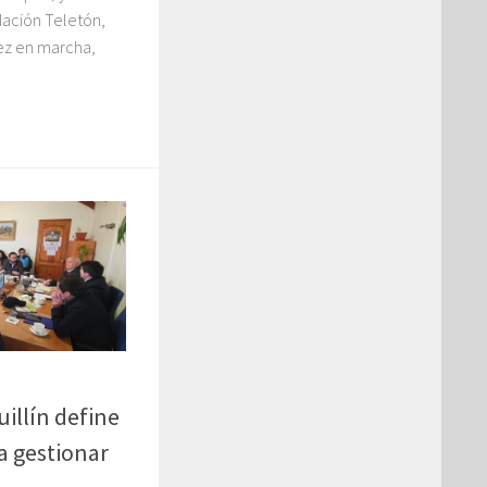
dación Teletón,
vez en marcha,
uillín define
ra gestionar