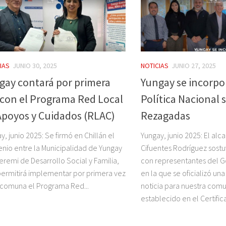
IAS
JUNIO 30, 2025
NOTICIAS
JUNIO 27, 2025
gay contará por primera
Yungay se incorpor
 con el Programa Red Local
Política Nacional
Apoyos y Cuidados (RLAC)
Rezagadas
y, junio 2025: Se firmó en Chillán el
Yungay, junio 2025: El alc
nio entre la Municipalidad de Yungay
Cifuentes Rodríguez sost
Seremi de Desarrollo Social y Familia,
con representantes del G
ermitirá implementar por primera vez
en la que se oficializó un
 comuna el Programa Red...
noticia para nuestra comu
establecido en el Certifica