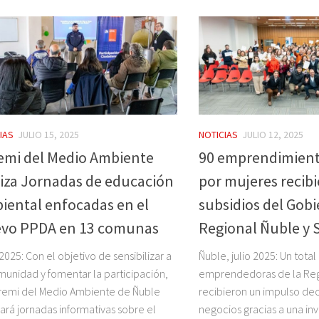
IAS
JULIO 15, 2025
NOTICIAS
JULIO 12, 2025
emi del Medio Ambiente
90 emprendimient
liza Jornadas de educación
por mujeres recib
iental enfocadas en el
subsidios del Gob
vo PPDA en 13 comunas
Regional Ñuble y 
 2025: Con el objetivo de sensibilizar a
Ñuble, julio 2025: Un total
munidad y fomentar la participación,
emprendedoras de la Reg
remi del Medio Ambiente de Ñuble
recibieron un impulso dec
zará jornadas informativas sobre el
negocios gracias a una in