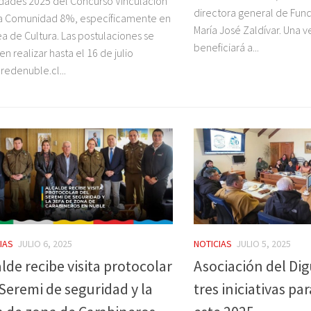
ades 2025 del Concurso Vinculación
directora general de Fun
la Comunidad 8%, específicamente en
María José Zaldívar. Una 
nea de Cultura. Las postulaciones se
beneficiará a...
n realizar hasta el 16 de julio
redenuble.cl...
IAS
JULIO 6, 2025
NOTICIAS
JULIO 5, 2025
lde recibe visita protocolar
Asociación del Dig
 Seremi de seguridad y la
tres iniciativas pa