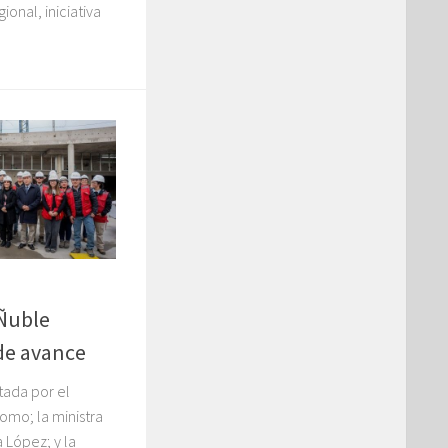
onal, iniciativa
 Ñuble
de avance
itada por el
omo; la ministra
 López; y la