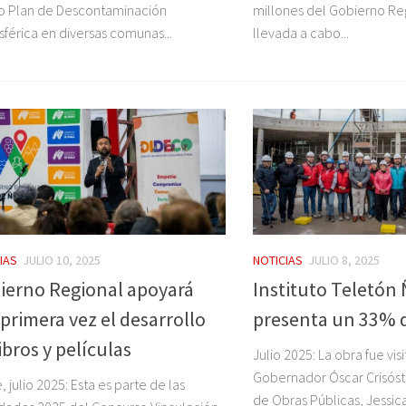
o Plan de Descontaminación
millones del Gobierno Regi
férica en diversas comunas...
llevada a cabo...
IAS
JULIO 10, 2025
NOTICIAS
JULIO 8, 2025
ierno Regional apoyará
Instituto Teletón
 primera vez el desarrollo
presenta un 33% 
ibros y películas
Julio 2025: La obra fue vis
Gobernador Óscar Crisóst
, julio 2025: Esta es parte de las
de Obras Públicas, Jessica