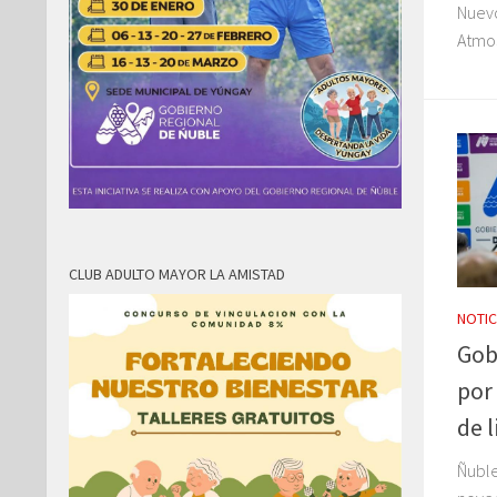
Nuev
Atmos
CLUB ADULTO MAYOR LA AMISTAD
NOTIC
Gob
por
de l
Ñuble