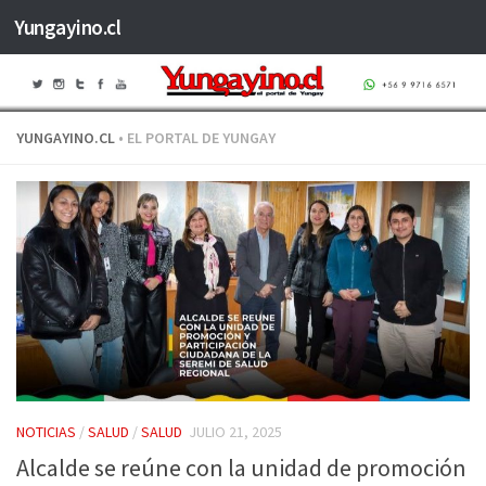
Yungayino.cl
Saltar al contenido
YUNGAYINO.CL
• EL PORTAL DE YUNGAY
NOTICIAS
/
SALUD
/
SALUD
JULIO 21, 2025
Alcalde se reúne con la unidad de promoción