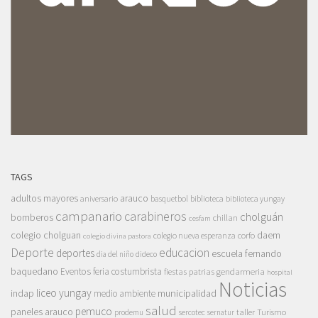
TAGS
adultos mayores
arauco
aniversario
basquetbol
biblioteca
biblioteca yungay
campanario
carabineros
cholguán
bomberos
chillan
cesfam
colegio cholguan
daem
colegio nueva esperanza
corfo
colegio divina pastora
Deporte
educacion
deportes
escuela fernando
dia del niño
dideco
baquedano
Eventos
feria costumbrista
gendarmeria
fiestas patrias
hospital
Noticias
liceo yungay
indap
municipalidad
medio ambiente
salud
pemuco
paneles arauco
taller
Turismo
prodemu
sercotec
sernatur