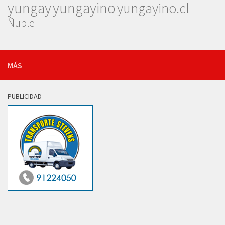
yungay
yungayino
yungayino.cl
Ñuble
MÁS
PUBLICIDAD