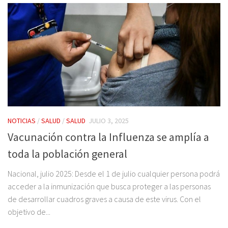
NOTICIAS
/
SALUD
/
SALUD
JULIO 3, 2025
Vacunación contra la Influenza se amplía a
toda la población general
Nacional, julio 2025: Desde el 1 de julio cualquier persona podrá
acceder a la inmunización que busca proteger a las personas
de desarrollar cuadros graves a causa de este virus. Con el
objetivo de...