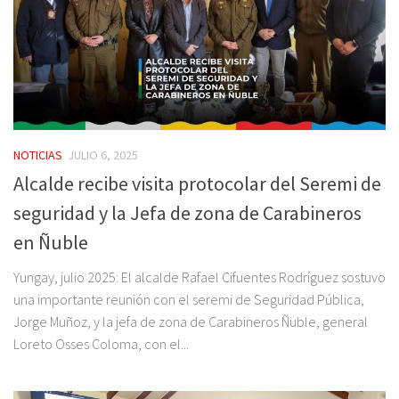
NOTICIAS
JULIO 6, 2025
Alcalde recibe visita protocolar del Seremi de
seguridad y la Jefa de zona de Carabineros
en Ñuble
Yungay, julio 2025: El alcalde Rafael Cifuentes Rodríguez sostuvo
una importante reunión con el seremi de Seguridad Pública,
Jorge Muñoz, y la jefa de zona de Carabineros Ñuble, general
Loreto Osses Coloma, con el...