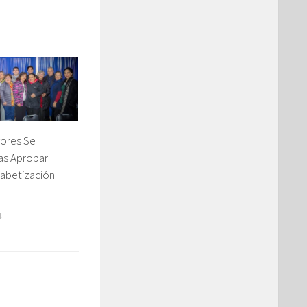
ores Se
as Aprobar
fabetización
4