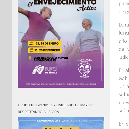
prim
de g
Dura
func
año 
de v
judic
El a
Gobi
un a
sufr
nuev
GRUPO DE GIMNASIA Y BAILE ADULTO MAYOR
seña
DESPERTANDO A LA VIDA
En e