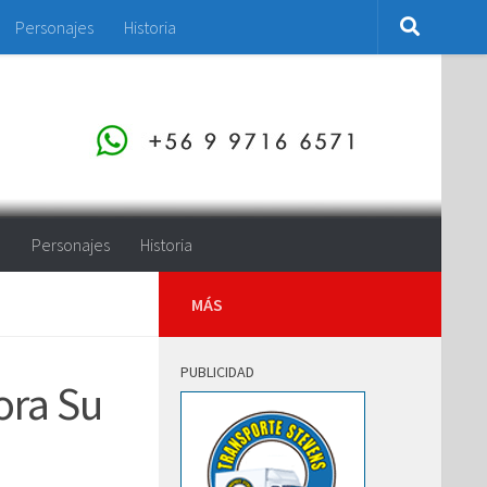
Personajes
Historia
o
Personajes
Historia
MÁS
PUBLICIDAD
ora Su