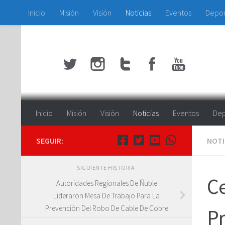
Inicio
Misión
Visión
Noticias
Eventos
Depo
Saltar al contenido
Inicio
Misión
Visión
Noticias
Eventos
Dep
SEGUIR:
NOTI
SIGUIENTE HISTORIA
C
Autoridades Regionales De Ñuble
Lideraron Mesa De Trabajo Para La
Prevención Del Robo De Cable De Cobre
Pr