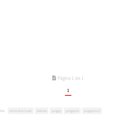
Página 1 de 1
1
tas:
centro de la mujer
Noticias
yungay
yungayino
yungayino.cl