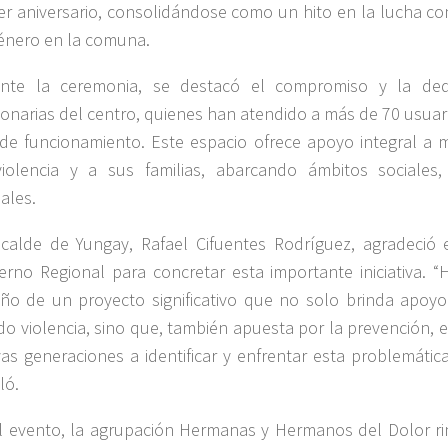
er aniversario, consolidándose como un hito en la lucha con
énero en la comuna.
nte la ceremonia, se destacó el compromiso y la ded
ionarias del centro, quienes han atendido a más de 70 usuar
de funcionamiento. Este espacio ofrece apoyo integral a m
iolencia y a sus familias, abarcando ámbitos sociales,
iales.
lcalde de Yungay, Rafael Cifuentes Rodríguez, agradeció 
erno Regional para concretar esta importante iniciativa. 
ño de un proyecto significativo que no solo brinda apoy
ido violencia, sino que, también apuesta por la prevención,
as generaciones a identificar y enfrentar esta problemática
ló.
l evento, la agrupación Hermanas y Hermanos del Dolor ri