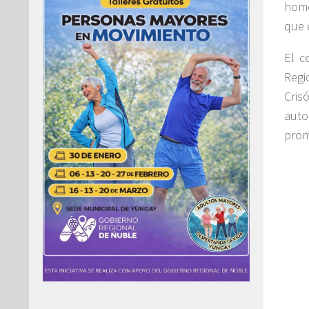
home
que 
El c
Regi
Cris
auto
prom