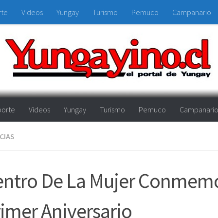
rte
Videos
Yungay
Turismo
Pemuco
Campanario
orte
Videos
Yungay
Turismo
Pemuco
Campanari
CIAS
entro De La Mujer Conmem
imer Aniversario