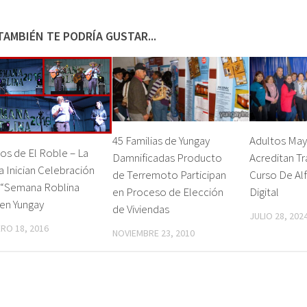
TAMBIÉN TE PODRÍA GUSTAR...
45 Familias de Yungay
Adultos May
os de El Roble – La
Damnificadas Producto
Acreditan Tr
 Inician Celebración
de Terremoto Participan
Curso De Al
a “Semana Roblina
en Proceso de Elección
Digital
en Yungay
de Viviendas
JULIO 28, 202
RO 18, 2016
NOVIEMBRE 23, 2010