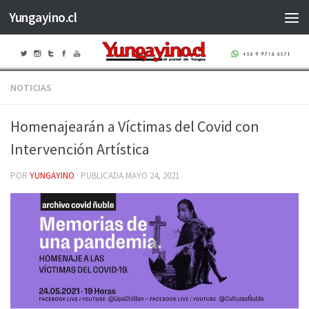
Yungayino.cl
Saltar al contenido
NOTICIAS
Homenajearán a Víctimas del Covid con
Intervención Artística
POR
YUNGAYINO
· PUBLICADA
MAYO 24, 2021