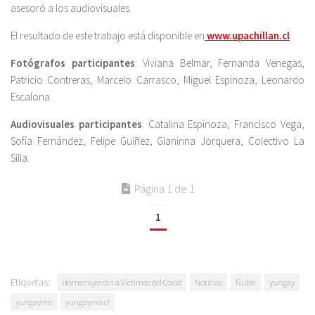
asesoró a los audiovisuales.
El resultado de este trabajo está disponible en
www.upachillan.cl
Fotógrafos participantes
: Viviana Belmar, Fernanda Venegas,
Patricio Contreras, Marcelo Carrasco, Miguel Espinoza, Leonardo
Escalona.
Audiovisuales participantes
: Catalina Espinoza, Francisco Vega,
Sofía Fernández, Felipe Guíñez, Gianinna Jorquera, Colectivo La
Silla.
Página 1 de 1
1
Etiquetas:
Homenajearán a Víctimas del Covid
Noticias
Ñuble
yungay
yungayino
yungayino.cl