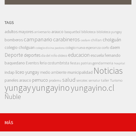
TAGS
adultos mayores
arauco
aniversario
basquetbol
biblioteca
biblioteca yungay
campanario
carabineros
cholguán
bomberos
chillan
cesfam
colegio cholguan
daem
colegio nueva esperanza
corfo
colegio divina pastora
Deporte
educacion
deportes
escuela fernando
dia del niño
dideco
baquedano
Eventos
feria costumbrista
gendarmeria
fiestas patrias
hospital
Noticias
liceo yungay
indap
municipalidad
medio ambiente
salud
pemuco
paneles arauco
taller
Turismo
prodemu
sercotec
sernatur
yungay
yungayino
yungayino.cl
Ñuble
MÁS