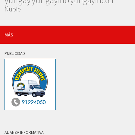
yungay
yungayino
yungayino.cl
Ñuble
MÁS
PUBLICIDAD
ALIANZA INFORMATIVA