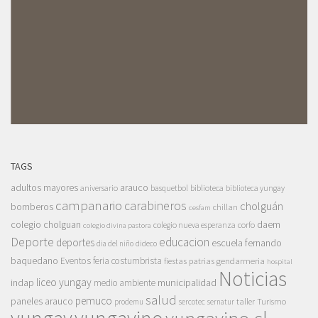
TAGS
adultos mayores
arauco
aniversario
basquetbol
biblioteca
biblioteca yungay
campanario
carabineros
cholguán
bomberos
chillan
cesfam
colegio cholguan
daem
colegio nueva esperanza
corfo
colegio divina pastora
Deporte
educacion
deportes
escuela fernando
dia del niño
dideco
baquedano
Eventos
feria costumbrista
gendarmeria
fiestas patrias
hospital
Noticias
liceo yungay
indap
municipalidad
medio ambiente
salud
pemuco
paneles arauco
taller
Turismo
prodemu
sercotec
sernatur