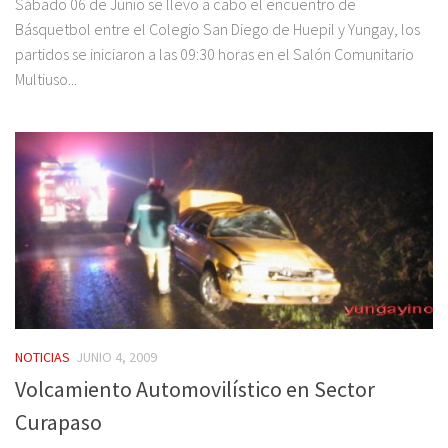
Sábado 06 de Junio se llevo a cabo el encuentro de
Básquetbol entre el Colegio San Diego de Huepil y Yungay, los
partidos se iniciaron a las 09:30 horas en el Salón Comunitario
Multiuso...
NOTICIAS
JUNIO 4, 2009
Volcamiento Automovilístico en Sector
Curapaso