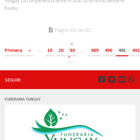
Yungay. La competencia se inicio a las 10:00 horas desde el
frontis...
Página 491 de 501
«
Primera
«
...
10
20
30
...
489
490
491
492
»
SEGUIR:
FUNERARIA YUNGAY