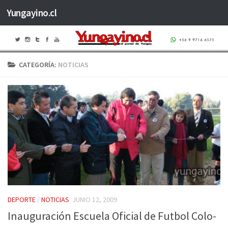
Yungayino.cl
Saltar al contenido
CATEGORÍA:
NOTICIAS
DEPORTE
/
NOTICIAS
JUNIO 12, 2009
Inauguración Escuela Oficial de Futbol Colo-