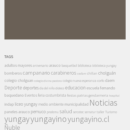
TAGS
adultos mayores
arauco
aniversario
basquetbol
biblioteca
biblioteca yungay
campanario
carabineros
cholguán
bomberos
chillan
cesfam
colegio cholguan
daem
colegio nueva esperanza
corfo
colegio divina pastora
Deporte
educacion
deportes
escuela fernando
dia del niño
dideco
baquedano
Eventos
feria costumbrista
gendarmeria
fiestas patrias
hospital
Noticias
liceo yungay
indap
municipalidad
medio ambiente
salud
pemuco
paneles arauco
taller
Turismo
prodemu
sercotec
sernatur
yungay
yungayino
yungayino.cl
Ñuble