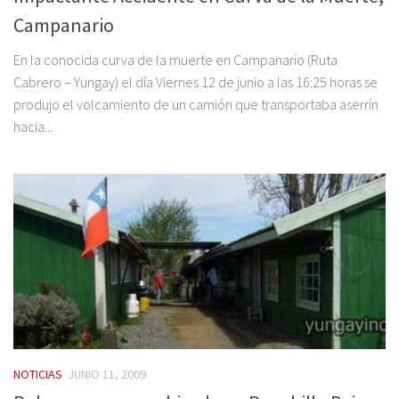
Campanario
En la conocida curva de la muerte en Campanario (Ruta
Cabrero – Yungay) el día Viernes 12 de junio a las 16:25 horas se
produjo el volcamiento de un camión que transportaba aserrín
hacia...
NOTICIAS
JUNIO 11, 2009