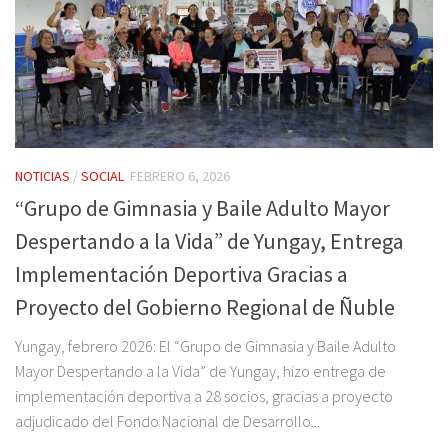
NOTICIAS
/
SOCIAL
FEBRERO 6, 2026
“Grupo de Gimnasia y Baile Adulto Mayor
Despertando a la Vida” de Yungay, Entrega
Implementación Deportiva Gracias a
Proyecto del Gobierno Regional de Ñuble
Yungay, febrero 2026: El “Grupo de Gimnasia y Baile Adulto
Mayor Despertando a la Vida” de Yungay, hizo entrega de
implementación deportiva a 28 socios, gracias a proyecto
adjudicado del Fondo Nacional de Desarrollo...