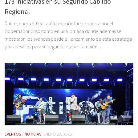
173 iniciativas en su Segundo Cabildo
Regional
Ñuble, enero 2026: La información fue expuesta por el
Gobernador Crisóstomo en una jornada donde además se
mostraron los avances desde el lanzamiento de esta estrategia
y los desafíos para su segunda etapa. También...
EVENTOS
/
NOTICIAS
ENERO 23, 2026