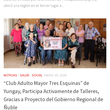
ubicó a la región en el tercer lugar a...
NOTICIAS
/
SALUD
/
SOCIAL
ENERO 30, 2026
“Club Adulto Mayor Tres Esquinas” de
Yungay, Participa Activamente de Talleres,
Gracias a Proyecto del Gobierno Regional de
Ñuble