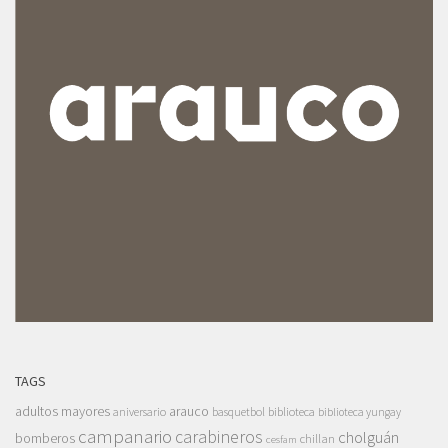
TAGS
adultos mayores
arauco
aniversario
basquetbol
biblioteca
biblioteca yungay
campanario
carabineros
cholguán
bomberos
chillan
cesfam