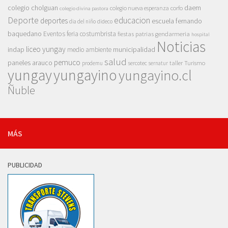
colegio cholguan
daem
colegio nueva esperanza
corfo
colegio divina pastora
Deporte
educacion
deportes
escuela fernando
dia del niño
dideco
baquedano
Eventos
feria costumbrista
gendarmeria
fiestas patrias
hospital
Noticias
liceo yungay
indap
municipalidad
medio ambiente
salud
pemuco
paneles arauco
taller
Turismo
prodemu
sercotec
sernatur
yungay
yungayino
yungayino.cl
Ñuble
MÁS
PUBLICIDAD