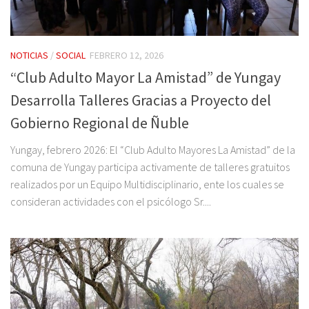
NOTICIAS
/
SOCIAL
FEBRERO 12, 2026
“Club Adulto Mayor La Amistad” de Yungay
Desarrolla Talleres Gracias a Proyecto del
Gobierno Regional de Ñuble
Yungay, febrero 2026: El “Club Adulto Mayores La Amistad” de la
comuna de Yungay participa activamente de talleres gratuitos
realizados por un Equipo Multidisciplinario, ente los cuales se
consideran actividades con el psicólogo Sr....