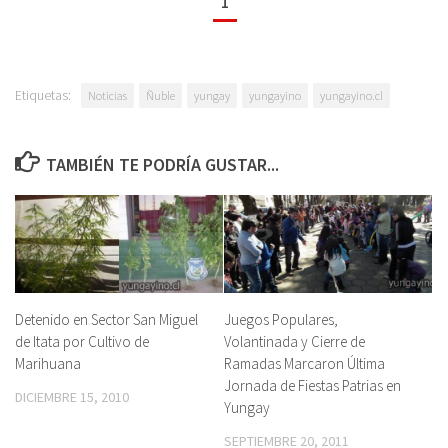
1
Etiquetas:
Noticias
Ñuble
yungay
yungayino
yungayino.cl
TAMBIÉN TE PODRÍA GUSTAR...
Detenido en Sector San Miguel
Juegos Populares,
de Itata por Cultivo de
Volantinada y Cierre de
Marihuana
Ramadas Marcaron Última
Jornada de Fiestas Patrias en
DICIEMBRE 15, 2010
Yungay
SEPTIEMBRE 20, 2011