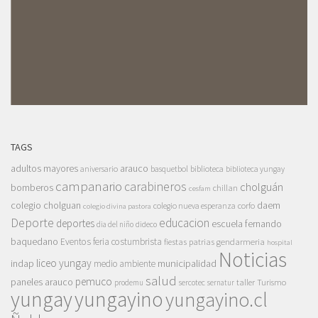
TAGS
adultos mayores
arauco
aniversario
basquetbol
biblioteca
biblioteca yungay
campanario
carabineros
cholguán
bomberos
chillan
cesfam
colegio cholguan
daem
colegio nueva esperanza
corfo
colegio divina pastora
Deporte
educacion
deportes
escuela fernando
dia del niño
dideco
baquedano
Eventos
feria costumbrista
gendarmeria
fiestas patrias
hospital
Noticias
liceo yungay
indap
municipalidad
medio ambiente
salud
pemuco
paneles arauco
taller
Turismo
prodemu
sercotec
sernatur
yungay
yungayino
yungayino.cl