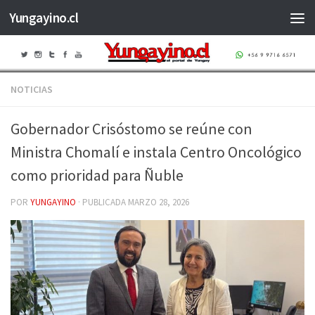
Yungayino.cl
Saltar al contenido
NOTICIAS
Gobernador Crisóstomo se reúne con
Ministra Chomalí e instala Centro Oncológico
como prioridad para Ñuble
POR
YUNGAYINO
· PUBLICADA
MARZO 28, 2026