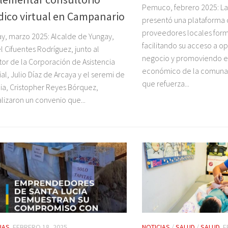
Pemuco, febrero 2025: L
ídico virtual en Campanario
presentó una plataforma 
proveedores locales form
y, marzo 2025: Alcalde de Yungay,
facilitando su acceso a o
l Cifuentes Rodríguez, junto al
negocio y promoviendo e
tor de la Corporación de Asistencia
económico de la comuna. E
ial, Julio Díaz de Arcaya y el seremi de
que refuerza...
cia, Cristopher Reyes Bórquez,
lizaron un convenio que...
IAS
FEBRERO 18, 2025
NOTICIAS
/
SALUD
/
SALUD
F