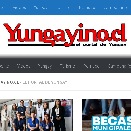
rte
Videos
Yungay
Turismo
Pemuco
Campanario
orte
Videos
Yungay
Turismo
Pemuco
Campanari
AYINO.CL
• EL PORTAL DE YUNGAY