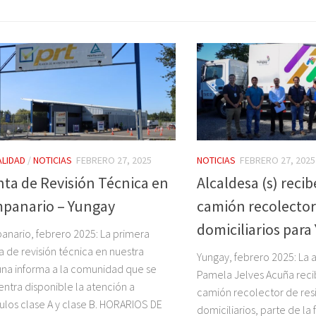
LIDAD
/
NOTICIAS
FEBRERO 27, 2025
NOTICIAS
FEBRERO 27, 2025
nta de Revisión Técnica en
Alcaldesa (s) reci
panario – Yungay
camión recolector
domiciliarios para
nario, febrero 2025: La primera
a de revisión técnica en nuestra
Yungay, febrero 2025: La a
a informa a la comunidad que se
Pamela Jelves Acuña reci
ntra disponible la atención a
camión recolector de res
ulos clase A y clase B. HORARIOS DE
domiciliarios, parte de la 