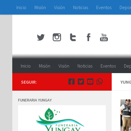
Inicio
Misión
Visión
Noticias
Eventos
Depo
Saltar al contenido
Inicio
Misión
Visión
Noticias
Eventos
Dep
SEGUIR:
YUNG
FUNERARIA YUNGAY