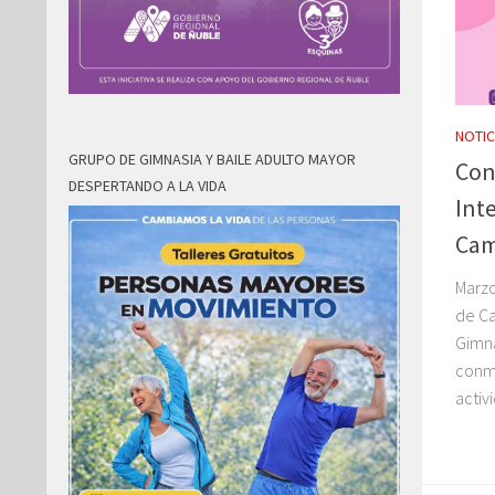
NOTIC
GRUPO DE GIMNASIA Y BAILE ADULTO MAYOR
Con
DESPERTANDO A LA VIDA
Int
Cam
Marzo
de Ca
Gimna
conme
activ