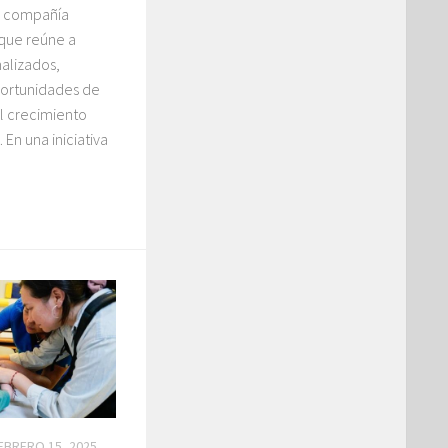
a compañía
que reúne a
alizados,
portunidades de
l crecimiento
n una iniciativa
EBRERO 15, 2025