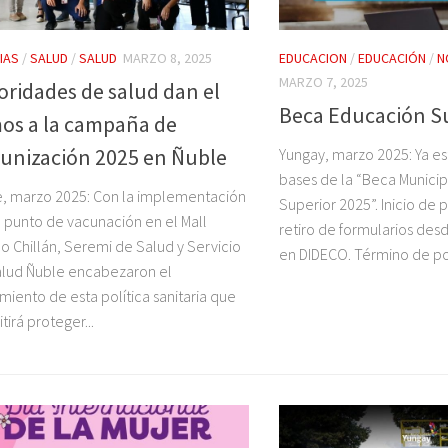
IAS
/
SALUD
/
SALUD
MARZO 8, 2025
EDUCACION
/
EDUCACIÓN
/
N
MARZO 7, 2025
oridades de salud dan el
Beca Educación S
os a la campaña de
unización 2025 en Ñuble
Yungay, marzo 2025: Ya es
bases de la “Beca Munici
, marzo 2025: Con la implementación
Superior 2025”. Inicio de 
 punto de vacunación en el Mall
retiro de formularios des
o Chillán, Seremi de Salud y Servicio
en DIDECO. Término de pos
lud Ñuble encabezaron el
miento de esta política sanitaria que
tirá proteger...