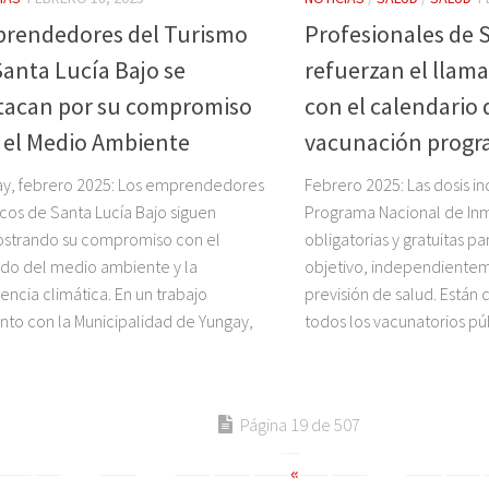
rendedores del Turismo
Profesionales de 
Santa Lucía Bajo se
refuerzan el llam
tacan por su compromiso
con el calendario 
 el Medio Ambiente
vacunación progr
y, febrero 2025: Los emprendedores
Febrero 2025: Las dosis in
ticos de Santa Lucía Bajo siguen
Programa Nacional de In
strando su compromiso con el
obligatorias y gratuitas p
do del medio ambiente y la
objetivo, independientem
encia climática. En un trabajo
previsión de salud. Están 
nto con la Municipalidad de Yungay,
todos los vacunatorios públ
Página 19 de 507
«