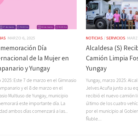
IAS
MARZO 6, 2025
NOTICIAS
/
SERVICIOS
MARZO
memoración Día
Alcaldesa (S) Rec
ernacional de la Mujer en
Camión Limpia Fos
panario y Yungay
Yungay
 2025: Este 7 de marzo en el Gimnasio
Yungay, marzo 2025: Alcal
mpanario y el 8 de marzo en el
Jelves Acuña junto a su e
sio Multiuso de Yungay, municipio
recibió el nuevo camión li
morará este importante día. La
último de los cuatro vehíc
idad ambos días comenzará a las...
por el municipio al Gobie
Ñuble....