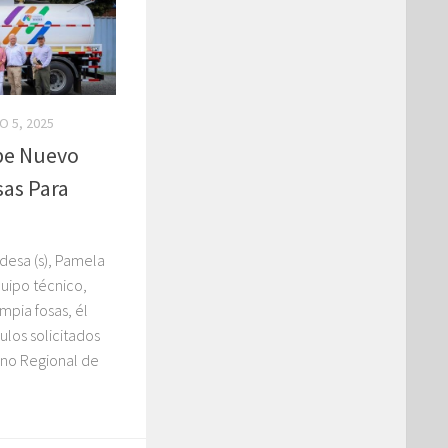
 5, 2025
ibe Nuevo
as Para
desa (s), Pamela
quipo técnico,
mpia fosas, él
ulos solicitados
rno Regional de