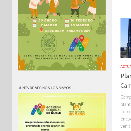
ACTUA
Pla
Cam
JUNTA DE VECINOS LOS MAYOS
Campa
plant
comun
encue
vehíc