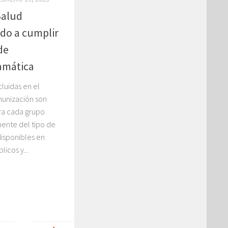
Salud
ado a cumplir
de
amática
cluidas en el
munización son
ara cada grupo
ente del tipo de
disponibles en
icos y...