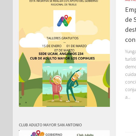
Emp
de 
des
con
Yunga
turís
demo
cuida
conci
conju
a...
CLUB ADULTO MAYOR SAN ANTONIO