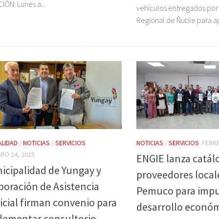
IÓN: Lunes a...
vehículos entregados por
Regional de Ñuble para apo
LIDAD
/
NOTICIAS
/
SERVICIOS
NOTICIAS
/
SERVICIOS
FEBRE
RO 24, 2025
ENGIE lanza catál
icipalidad de Yungay y
proveedores local
poración de Asistencia
Pemuco para impul
icial firman convenio para
desarrollo económ
lementar consultorio