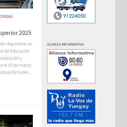
OTICIAS
uperior 2025
tán disponible las
ALIANZA INFORMATIVA
pal de Educación
postulación y
de el 03 de marzo
tulación lunes...