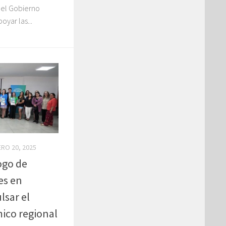
 el Gobierno
yar las...
RO 20, 2025
ogo de
es en
sar el
ico regional