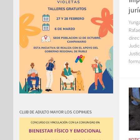
jur
Yunga
Rafae
direc
Judic
Justi
forma
CLUB DE ADULTO MAYOR LOS COPIHUES
NOTIC