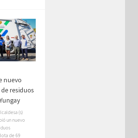
be nuevo
 de residuos
 Yungay
lcaldesa (s)
bió un nuevo
iduos
flota de 69