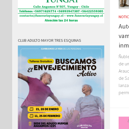
NOTIC
Aut
vam
CLUB ADULTO MAYOR TRES ESQUINAS
inm
Ñuble
de un
Arauc
de Sa
lanza
permi