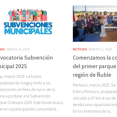
IAS
MARZO 4, 2025
NOTICIAS
MARZO 2, 2025
vocatoria Subvención
Comenzamos la co
icipal 2025
del primer parque 
región de Ñuble
y, marzo 2025: La Ilustre
ipalidad de Yungay invita a las
Pemuco, marzo 2025: Se t
izaciones sin fines de lucro de la
Eólico Pemuco, propiedad
a a postular a la Subvención
ubicado a 47 km al sur de 
ipal Ordinaria 2025. Este fondo busca
tendrá una capacidad ins
lecer la participación comunitaria...
En la ceremonia de la...