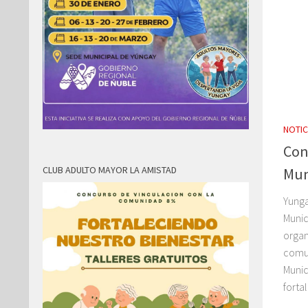
NOTIC
Con
CLUB ADULTO MAYOR LA AMISTAD
Mun
Yunga
Munic
organ
comun
Munic
forta