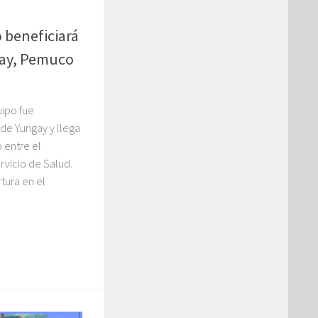
beneficiará
gay, Pemuco
uipo fue
 de Yungay y llega
o entre el
rvicio de Salud.
tura en el