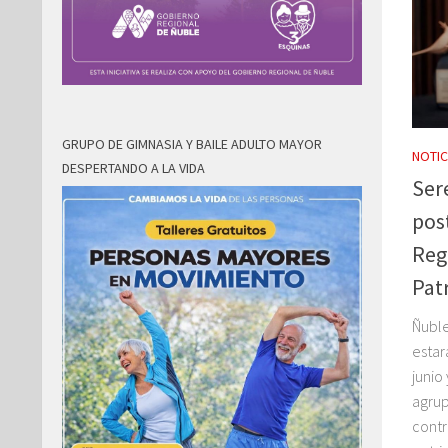
GRUPO DE GIMNASIA Y BAILE ADULTO MAYOR
NOTIC
DESPERTANDO A LA VIDA
Sere
pos
Reg
Pat
Ñuble
estar
junio
agrup
contr