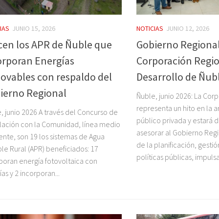
IAS
JUNIO 15, 2026
NOTICIAS
JUNIO 12, 2026
cen los APR de Ñuble que
Gobierno Regional
orporan Energías
Corporación Regio
ovables con respaldo del
Desarrollo de Ñub
ierno Regional
Ñuble, junio 2026: La Cor
representa un hito en la a
, junio 2026 A través del Concurso de
público privada y estará 
lación con la Comunidad, línea medio
asesorar al Gobierno Regi
nte, son 19 los sistemas de Agua
de la planificación, gesti
le Rural (APR) beneficiados: 17
políticas públicas, impulsa
poran energía fotovoltaica con
ías y 2 incorporan...