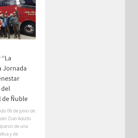
 “La
a Jornada
enestar
 del
l de Ñuble
ado 06 de junio de
s del Club Adulto
ciparon de una
ativa y de