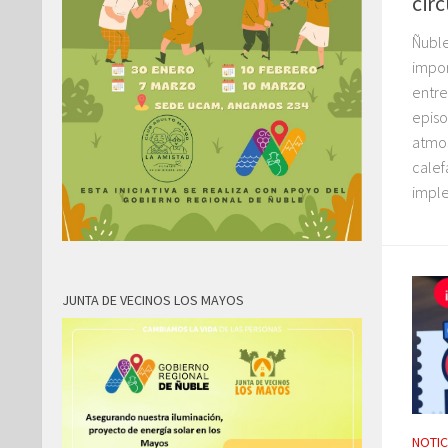
circ
Ñuble
impor
entre
episo
atmos
calef
imple
JUNTA DE VECINOS LOS MAYOS
NOTIC