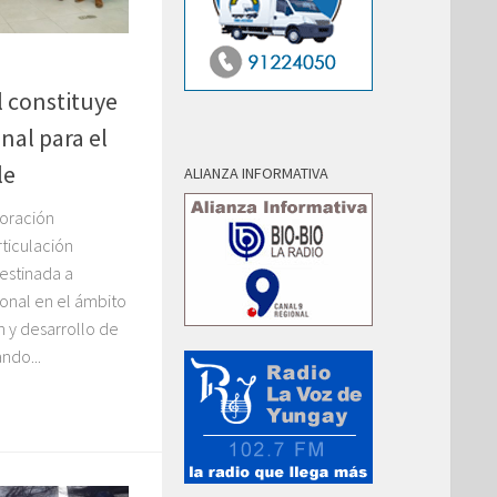
 constituye
nal para el
le
ALIANZA INFORMATIVA
poración
rticulación
destinada a
onal en el ámbito
ón y desarrollo de
ndo...