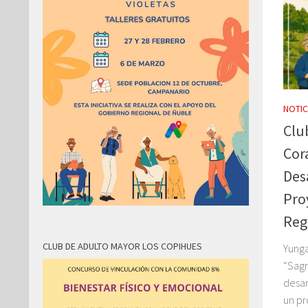
NOTIC
Clu
Cor
Desa
Pro
Reg
CLUB DE ADULTO MAYOR LOS COPIHUES
Yunga
“Sagr
desar
un pr