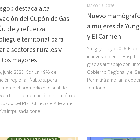
MAYO 13, 2026
egob destaca alta
Nuevo mamógrafo 
ivación del Cupón de Gas
a mujeres de Yun
Ñuble y refuerza
y El Carmen
liegue territorial para
ar a sectores rurales y
Yungay, mayo 2026: El eq
inaugurado en el Hospital
ltos mayores
gracias al trabajo conjunt
, junio 2026: Con un 49% de
Gobierno Regional y el Se
ación regional, Ñuble supera
Permitirá ampliar la cober
lmente el promedio nacional de
territorio...
% en la implementación del Cupón de
icuado del Plan Chile Sale Adelante,
tiva impulsada por el...