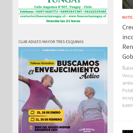
NOTIC
Cre
inc
CLUB ADULTO MAYOR TRES ESQUINAS
Ren
Gob
Ñuble
Vincu
ambie
Potab
incor
bater