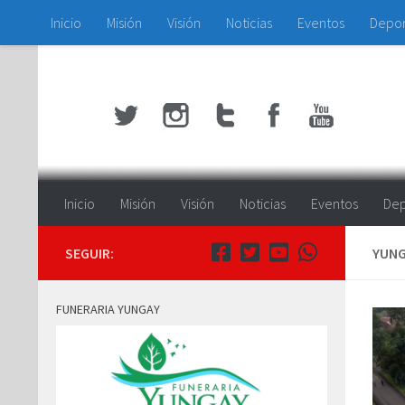
Inicio
Misión
Visión
Noticias
Eventos
Depo
Saltar al contenido
Inicio
Misión
Visión
Noticias
Eventos
Dep
SEGUIR:
YUNG
FUNERARIA YUNGAY