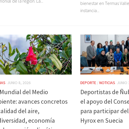
onial de la región. La...
bienestar en Termas Vall
instancia...
IAS
JUNIO 8, 2026
DEPORTE
/
NOTICIAS
JUNIO 
 Mundial del Medio
Deportistas de Ñu
iente: avances concretos
el apoyo del Cons
alidad del aire,
para participar de
diversidad, economía
Hyrox en Suecia