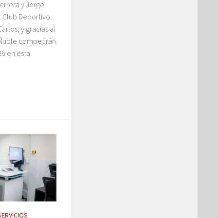
errera y Jorge
l Club Deportivo
rlos, y gracias al
 Ñuble competirán
26 en esta
SERVICIOS