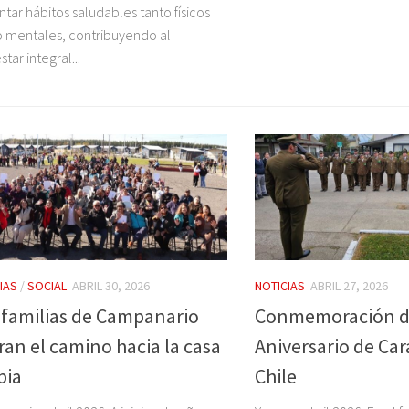
tar hábitos saludables tanto físicos
mentales, contribuyendo al
tar integral...
IAS
/
SOCIAL
ABRIL 30, 2026
NOTICIAS
ABRIL 27, 2026
 familias de Campanario
Conmemoración de
ran el camino hacia la casa
Aniversario de Ca
pia
Chile