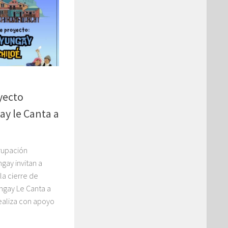
yecto
ay le Canta a
rupación
gay invitan a
la cierre de
ngay Le Canta a
 realiza con apoyo