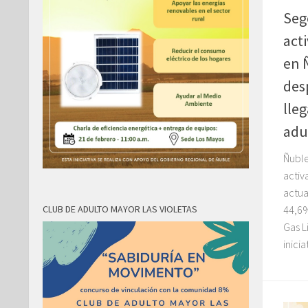
Seg
act
en 
desp
lleg
adu
Ñuble
activ
actua
CLUB DE ADULTO MAYOR LAS VIOLETAS
44,6
Gas L
inicia