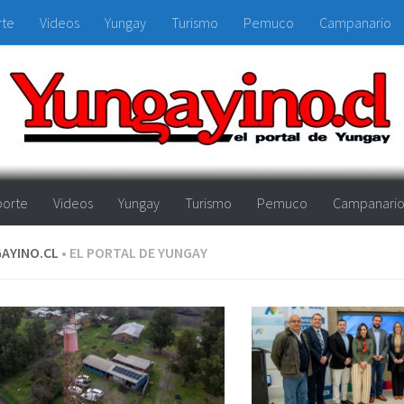
rte
Videos
Yungay
Turismo
Pemuco
Campanario
orte
Videos
Yungay
Turismo
Pemuco
Campanari
AYINO.CL
• EL PORTAL DE YUNGAY