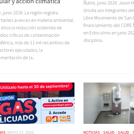
ular y acción climática
Ñuble, junio 2026: Jason H
Urrutia son integrantes de
, junio 2026: La región registra
Libre Movimiento de San Ca
tantes avances en materia ambiental,
financiamiento del CORE
 ellos la reducción sostenida de
en Estocolmo en junio 20
dios críticos de contaminación
disciplina...
férica, más de 11 mil recambios de
actores ejecutados, la
mentación de la...
IAS
MAYO 27, 2026
NOTICIAS
/
SALUD
/
SALUD
/