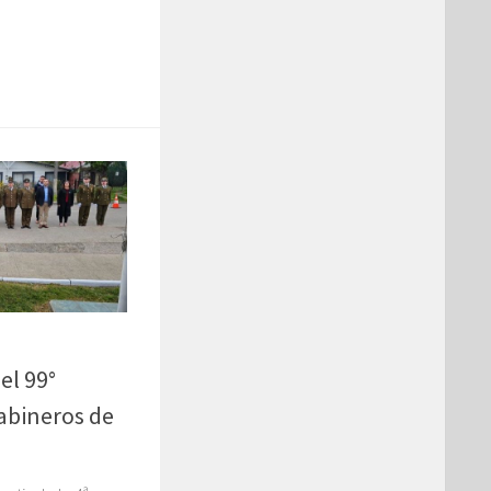
l 99°
rabineros de