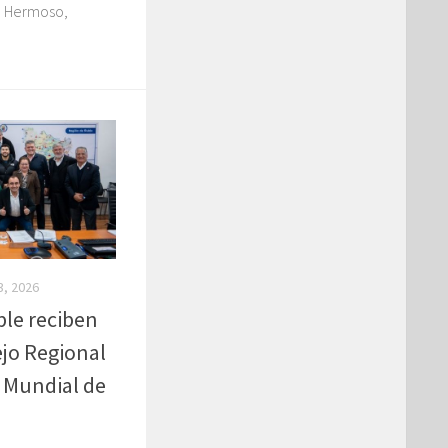
e Hermoso,
3, 2026
ble reciben
ejo Regional
l Mundial de