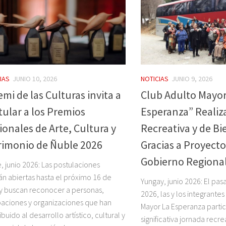
IAS
JUNIO 10, 2026
NOTICIAS
JUNIO 9, 2026
mi de las Culturas invita a
Club Adulto Mayor
tular a los Premios
Esperanza” Realiz
ionales de Arte, Cultura y
Recreativa y de Bi
rimonio de Ñuble 2026
Gracias a Proyecto
Gobierno Regiona
, junio 2026: Las postulaciones
án abiertas hasta el próximo 16 de
Yungay, junio 2026: El pas
 y buscan reconocer a personas,
2026, las y los integrante
aciones y organizaciones que han
Mayor La Esperanza parti
ibuido al desarrollo artístico, cultural y
significativa jornada recre