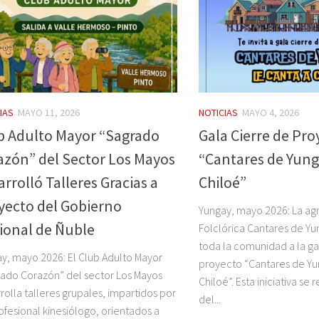
IAS
MAYO 11, 2026
NOTICIAS
MAYO 4, 2026
b Adulto Mayor “Sagrado
Gala Cierre de Pro
azón” del Sector Los Mayos
“Cantares de Yung
rrolló Talleres Gracias a
Chiloé”
yecto del Gobierno
Yungay, mayo 2026: La ag
ional de Ñuble
Folclórica Cantares de Yun
toda la comunidad a la ga
y, mayo 2026: El Club Adulto Mayor
proyecto “Cantares de Yu
ado Corazón” del sector Los Mayos
Chiloé”. Esta iniciativa se
rolla talleres grupales, impartidos por
del...
ofesional kinesiólogo, orientados a