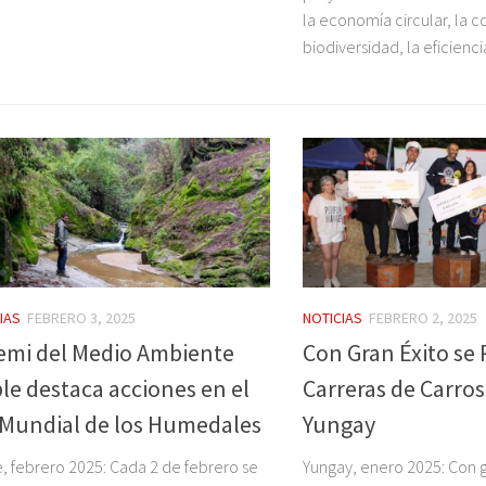
la economía circular, la 
biodiversidad, la eficiencia 
IAS
FEBRERO 3, 2025
NOTICIAS
FEBRERO 2, 2025
emi del Medio Ambiente
Con Gran Éxito se 
le destaca acciones en el
Carreras de Carro
 Mundial de los Humedales
Yungay
, febrero 2025: Cada 2 de febrero se
Yungay, enero 2025: Con g