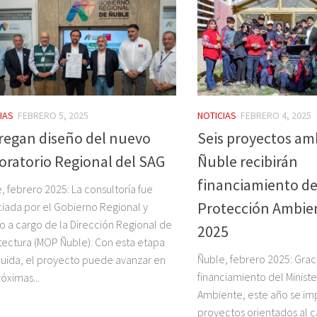
IAS
FEBRERO 5, 2025
NOTICIAS
FEBRERO 4, 2025
regan diseño del nuevo
Seis proyectos am
oratorio Regional del SAG
Ñuble recibirán
financiamiento de
, febrero 2025: La consultoría fue
Protección Ambien
ciada por el Gobierno Regional y
o a cargo de la Dirección Regional de
2025
tectura (MOP Ñuble). Con esta etapa
Ñuble, febrero 2025: Graci
uida, el proyecto puede avanzar en
financiamiento del Minist
róximas...
Ambiente, este año se im
proyectos orientados al c