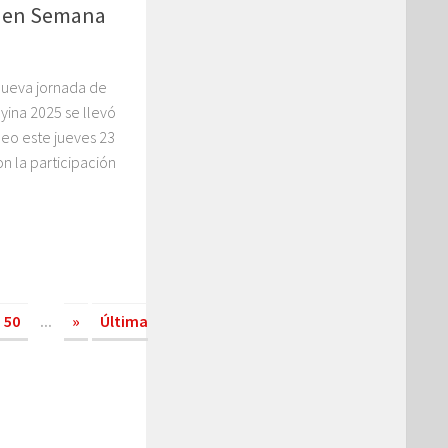
p en Semana
nueva jornada de
ina 2025 se llevó
leo este jueves 23
n la participación
50
...
»
Última