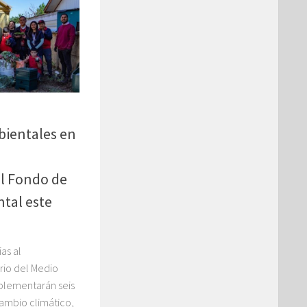
bientales en
l Fondo de
tal este
as al
erio del Medio
plementarán seis
ambio climático,