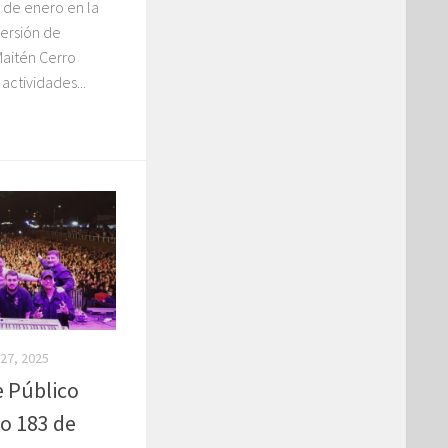
1 de enero en la
versión de
Maitén Cerro
actividades...
27, 2025
 Público
io 183 de