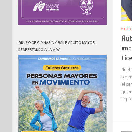
NOTIC
Ñub
GRUPO DE GIMNASIA Y BAILE ADULTO MAYOR
imp
DESPERTANDO A LA VIDA
Lic
Ñuble
serem
el se
quien
imple