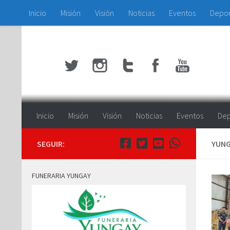
Inicio
Misión
Visión
Noticias
Eventos
Depo
Saltar al contenido
Inicio
Misión
Visión
Noticias
Eventos
Dep
SEGUIR:
YUNG
FUNERARIA YUNGAY