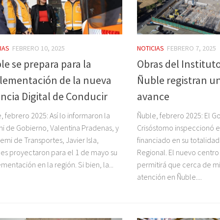
IAS
FEBRERO 10, 2025
NOTICIAS
FEBRERO 7, 2025
le se prepara para la
Obras del Institut
lementación de la nueva
Ñuble registran u
encia Digital de Conducir
avance
, febrero 2025: Así lo informaron la
Ñuble, febrero 2025: El 
i de Gobierno, Valentina Pradenas, y
Crisóstomo inspeccionó e
remi de Transportes, Javier Isla,
financiado en su totalida
es proyectaron para el 1 de mayo su
Regional. El nuevo centro
mentación en la región. Si bien, la...
permitirá que cerca de mil
atención en Ñuble....