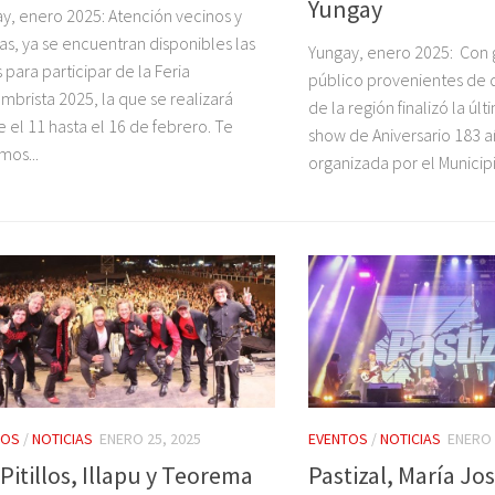
Yungay
y, enero 2025: Atención vecinos y
as, ya se encuentran disponibles las
Yungay, enero 2025: Con
 para participar de la Feria
público provenientes de d
mbrista 2025, la que se realizará
de la región finalizó la ú
 el 11 hasta el 16 de febrero. Te
show de Aniversario 183 
mos...
organizada por el Municipi
TOS
/
NOTICIAS
ENERO 25, 2025
EVENTOS
/
NOTICIAS
ENERO 
Pitillos, Illapu y Teorema
Pastizal, María Jo