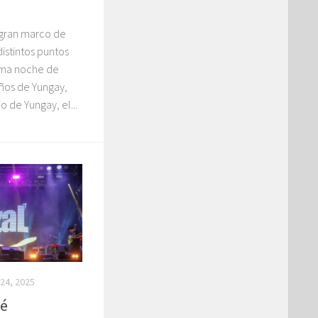
 gran marco de
istintos puntos
ltima noche de
años de Yungay,
o de Yungay, el...
24, 2025
sé