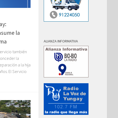
ay:
asume la
ima
ALIANZA INFORMATIVA
Servicio también
 conceder la
paración a la hija
ños. El Servicio