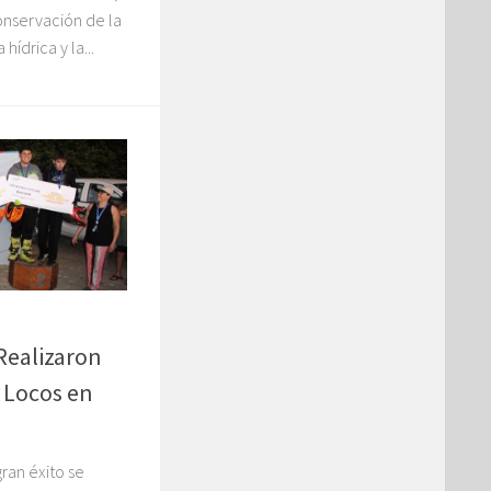
conservación de la
hídrica y la...
Realizaron
s Locos en
ran éxito se