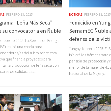
IAS
FEBRERO 13, 2025
NOTICIAS
FEBRERO 12, 2025
grama “Leña Más Seca”
Femicidio en Yung
e su convocatoria en Ñuble
SernamEG Ñuble 
defensa de la víct
, febrero 2025: La Seremi de Energía
AF realizó una charla para
Yungay, febrero 2025: El 
ndedores/as del rubro sobre esta
iniciará los trámites para
ativa que financia proyectos para
pensión de protección y re
tar la producción de leña seca con
menor de la mujer de 41 a
dares de calidad. Las...
Nacional de la Mujer y...