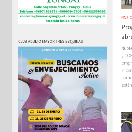
NOTIC
Pro
abr
CLUB ADULTO MAYOR TRES ESQUINAS
Ñuble
y CON
empre
inici
aumen
están