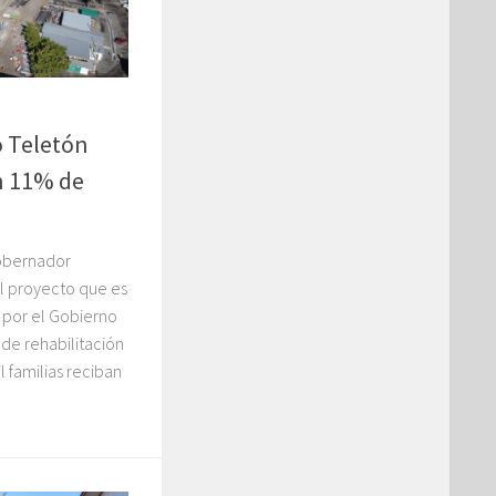
o Teletón
n 11% de
Gobernador
l proyecto que es
d por el Gobierno
 de rehabilitación
 familias reciban