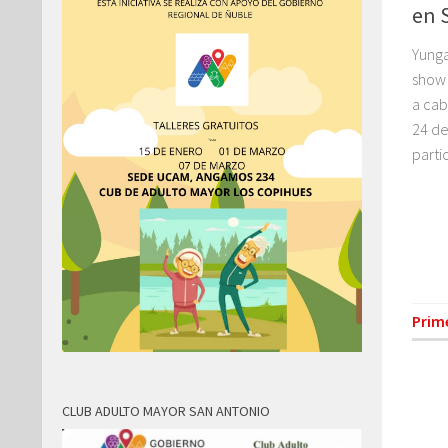
en 
Yunga
show 
a cab
24 de
parti
Prim
CLUB ADULTO MAYOR SAN ANTONIO