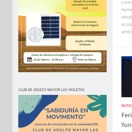
conme
Humed
sensi
ecosi
ambie
CLUB DE ADULTO MAYOR LAS VIOLETAS
NOTIC
Fer
Yun