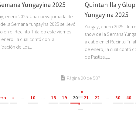
Semana Yungayina 2025
Quintanilla y Glu
Yungayina 2025
y, enero 2025: Una nueva jornada de
de la Semana Yungayina 2025 se llevó
Yungay, enero 2025: Una 
o en el Recinto Trilaleo este viernes
show de la Semana Yungay
 enero, la cual contó con la
a cabo en el Recinto Trila
cipación de Los...
de enero, la cual contó co
de Pastizal,...
Página 20 de 507
«
era
«
...
10
...
18
19
20
21
22
...
30
40
»