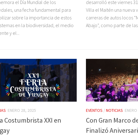
mora el Día Mundial de los
desarrolló este viernes 3
ales, una fecha fundamental para
Villa el Maitén una nueva 
bilizar sobre la importancia de estos
carreras de autos locos “
stemas en la biodiversidad, el medio
Abajo”, como parte de las 
nte y el...
IAS
ENERO 28, 2025
EVENTOS
/
NOTICIAS
ENERO 
ia Costumbrista XXI en
Con Gran Marco de
gay
Finalizó Aniversar