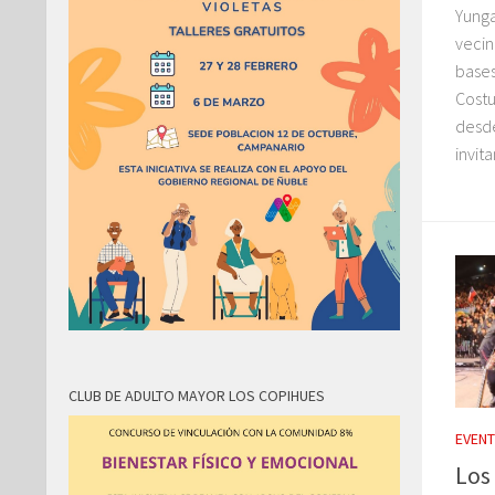
Yunga
vecin
bases
Costu
desde
invita
CLUB DE ADULTO MAYOR LOS COPIHUES
EVEN
Los 