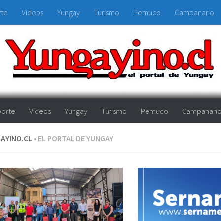
rte
Videos
Yungay
Turismo
Pemuco
Campanario
orte
Videos
Yungay
Turismo
Pemuco
Campanari
AYINO.CL
• EL PORTAL DE YUNGAY