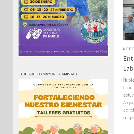
NOTIC
Ent
Lab
CLUB ADULTO MAYOR LA AMISTAD
Ñuble
finan
estuv
Arqui
concl
sus p