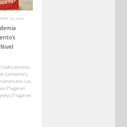
MBRE 16, 2024
ademia
ento’s
 Nivel
 Cuatro alumnos
o Sarmiento’s,
anamericano. Los
nso 3°lugar en
Anelys 3° lugar en