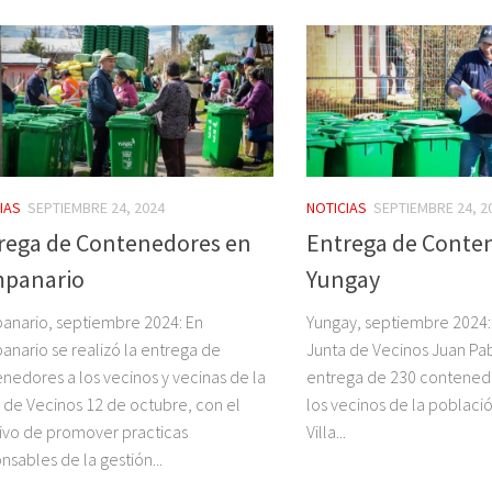
IAS
SEPTIEMBRE 24, 2024
NOTICIAS
SEPTIEMBRE 24, 2
rega de Contenedores en
Entrega de Conte
panario
Yungay
nario, septiembre 2024: En
Yungay, septiembre 2024: 
nario se realizó la entrega de
Junta de Vecinos Juan Pabl
nedores a los vecinos y vecinas de la
entrega de 230 contened
 de Vecinos 12 de octubre, con el
los vecinos de la població
ivo de promover practicas
Villa...
nsables de la gestión...