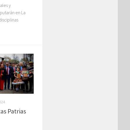
ales y
sputarán en La
isciplinas
024
tas Patrias