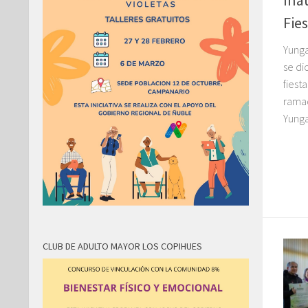
Ina
Fies
Yunga
se di
fiest
ramad
Yunga
CLUB DE ADULTO MAYOR LOS COPIHUES