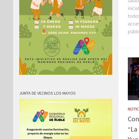
salud
inici
todos
acces
públic
JUNTA DE VECINOS LOS MAYOS
NOTIC
Con
“La