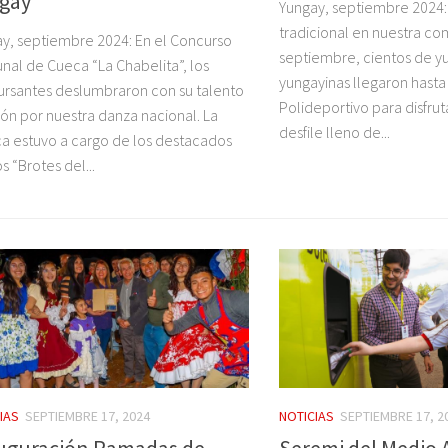
gay
Yungay, septiembre 2024
tradicional en nuestra co
y, septiembre 2024: En el Concurso
septiembre, cientos de y
al de Cueca “La Chabelita”, los
yungayinas llegaron hasta 
rsantes deslumbraron con su talento
Polideportivo para disfrut
ión por nuestra danza nacional. La
desfile lleno de...
a estuvo a cargo de los destacados
s “Brotes del...
IAS
SEPTIEMBRE 17, 2024
NOTICIAS
SEPTIEMBRE 17, 2