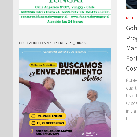
NOTIC
Gob
Pro
CLUB ADULTO MAYOR TRES ESQUINAS
Mar
Fort
Cos
Ñuble
cuart
Uso d
Crisó
inici
la...