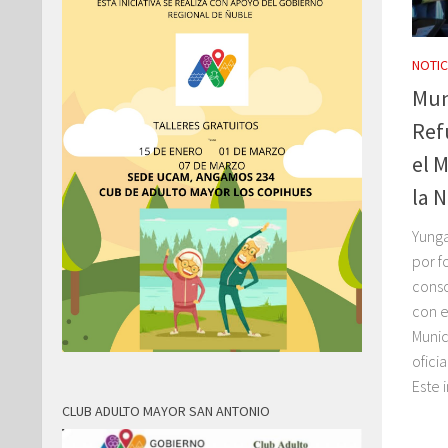
NOTIC
Mun
Ref
el 
la 
Yunga
por f
conso
con e
Munic
ofici
Este 
CLUB ADULTO MAYOR SAN ANTONIO