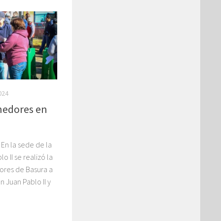
024
nedores en
En la sede de la
o II se realizó la
ores de Basura a
n Juan Pablo II y