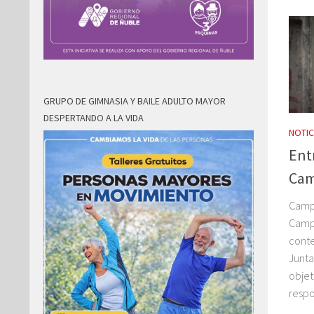
GRUPO DE GIMNASIA Y BAILE ADULTO MAYOR
DESPERTANDO A LA VIDA
NOTIC
Ent
Cam
Campa
Campa
conte
Junta
objet
respo