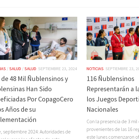
IAS
/
SALUD
/
SALUD
SEPTIEMBRE 23, 2024
NOTICIAS
SEPTIEMBRE 23, 2
 de 48 Mil Ñublensinos y
116 Ñublensinos
lensinas Han Sido
Representarán a l
eficiadas Por CopagoCero
los Juegos Deport
os Años de su
Nacionales
lementación
Con la presencia de 3 mil
provenientes de las 16 reg
, septiembre 2024: Autoridades de
este lunes comenzaron of