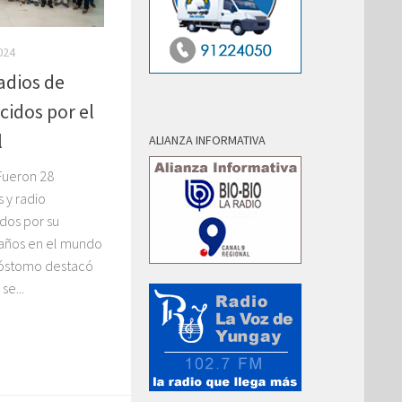
024
adios de
idos por el
l
ALIANZA INFORMATIVA
Fueron 28
 y radio
dos por su
 años en el mundo
isóstomo destacó
se...