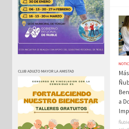
NOTIC
CLUB ADULTO MAYOR LA AMISTAD
Más
Ñub
Ben
a D
Imp
Ñuble