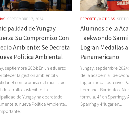
IAS
SEPTIEMBRE 17, 2024
DEPORTE
/
NOTICIAS
SEPTIE
icipalidad de Yungay
Alumnos de la Ac
uerza Su Compromiso Con
Taekwondo Sarmi
Medio Ambiente: Se Decreta
Logran Medallas a
Nueva Política Ambiental
Panamericano
y, septiembre 2024: En un esfuerzo
Yungay, septiembre 2024:
ortalecer la gestión ambiental y
de la academia Taekwond
lidar el compromiso del municipio
logran medallas a nivel P
l desarrollo sostenible, la
hermanos Barrientos, Alo
ipalidad de Yungay ha decretado
fórmula, 4° en Sparring y 
almente su nueva Política Ambiental.
Sparring y 4°lugar en...
importante...