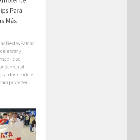
 Ambiente
ips Para
as Más
s Fiestas Patrias
celebrar y
onsabilidad
 fundamental
zcan los residuos
ara proteger...