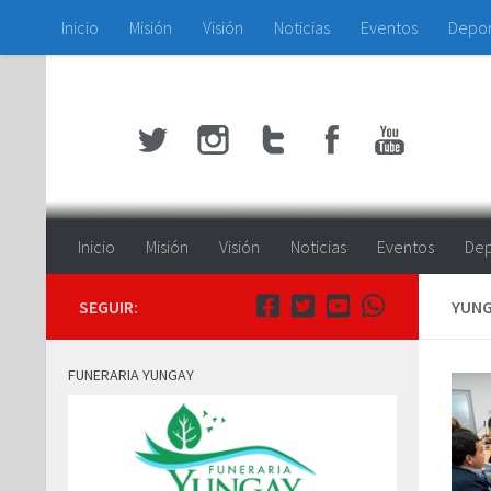
Inicio
Misión
Visión
Noticias
Eventos
Depo
Saltar al contenido
Inicio
Misión
Visión
Noticias
Eventos
Dep
SEGUIR:
YUNG
FUNERARIA YUNGAY