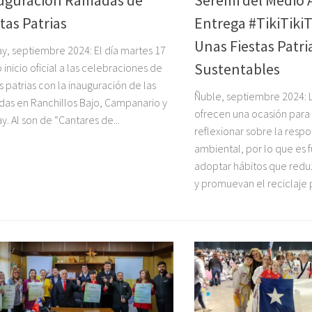
uguración Ramadas de
Seremi del Medio
tas Patrias
Entrega #TikiTikiT
Unas Fiestas Patri
y, septiembre 2024: El día martes 17
Sustentables
o inicio oficial a las celebraciones de
as patrias con la inauguración de las
Ñuble, septiembre 2024: La
as en Ranchillos Bajo, Campanario y
ofrecen una ocasión para 
y. Al son de “Cantares de...
reflexionar sobre la resp
ambiental, por lo que es
adoptar hábitos que redu
y promuevan el reciclaje p