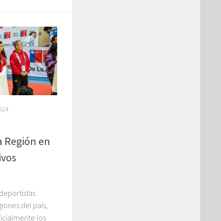
024
a Región en
ivos
 deportistas
iones del país,
icialmente los