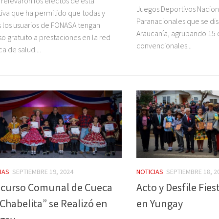
 relevaron los efectos de esta
Juegos Deportivos Nacion
ativa que ha permitido que todas y
Paranacionales que se di
 los usuarios de FONASA tengan
Araucanía, agrupando 15 d
o gratuito a prestaciones en la red
convencionales...
a de salud....
IAS
SEPTIEMBRE 19, 2024
NOTICIAS
SEPTIEMBRE 18, 2
curso Comunal de Cueca
Acto y Desfile Fies
 Chabelita” se Realizó en
en Yungay