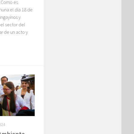
: Como es
muna el día 18 de
ungayinos y
el sector del
ar de un acto y
024