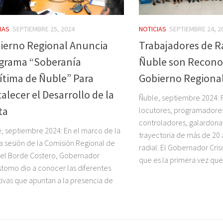
IAS
SEPTIEMBRE 25, 2024
NOTICIAS
SEPTIEMBRE 24, 2
ierno Regional Anuncia
Trabajadores de R
grama “Soberanía
Ñuble son Reconoc
ítima de Ñuble” Para
Gobierno Regiona
alecer el Desarrollo de la
Ñuble, septiembre 2024: 
ta
locutores, programadores
controladores, galardona
, septiembre 2024: En el marco de la
trayectoria de más de 20
a sesión de la Comisión Regional de
radial. El Gobernador Cr
el Borde Costero, Gobernador
que es la primera vez que 
stomo dio a conocer las diferentes
ativas que apuntan a la presencia de