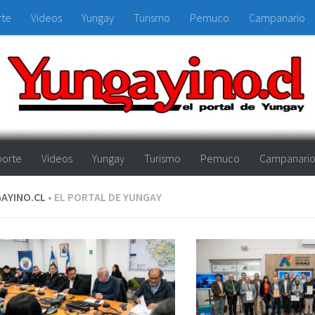
rte
Videos
Yungay
Turismo
Pemuco
Campanario
orte
Videos
Yungay
Turismo
Pemuco
Campanari
AYINO.CL
• EL PORTAL DE YUNGAY