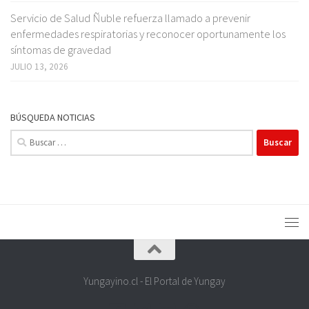
Servicio de Salud Ñuble refuerza llamado a prevenir
enfermedades respiratorias y reconocer oportunamente los
síntomas de gravedad
JULIO 13, 2026
BÚSQUEDA NOTICIAS
Buscar:
Yungayino.cl - El Portal de Yungay