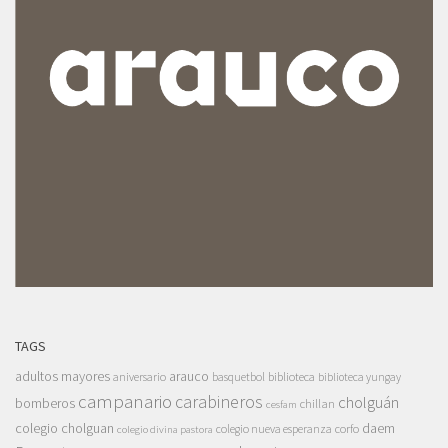
TAGS
adultos mayores
arauco
aniversario
basquetbol
biblioteca
biblioteca yungay
campanario
carabineros
cholguán
bomberos
chillan
cesfam
colegio cholguan
daem
colegio nueva esperanza
corfo
colegio divina pastora