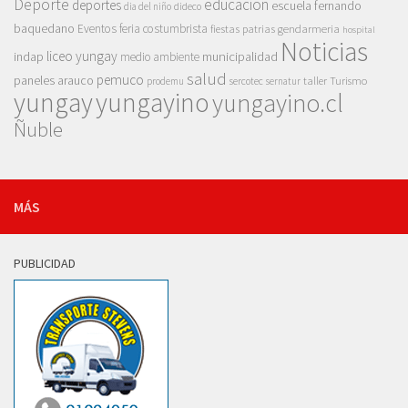
Deporte
educacion
deportes
escuela fernando
dia del niño
dideco
baquedano
Eventos
feria costumbrista
gendarmeria
fiestas patrias
hospital
Noticias
liceo yungay
indap
municipalidad
medio ambiente
salud
pemuco
paneles arauco
taller
Turismo
prodemu
sercotec
sernatur
yungay
yungayino
yungayino.cl
Ñuble
MÁS
PUBLICIDAD