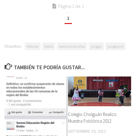
Página 1 de 1
1
Etiquetas:
Noticias
teatro
teatro carola oliva
yungay
yungayino
TAMBIÉN TE PODRÍA GUSTAR...
Colegio Cholguán Realizo
Muestra Folclórica 2012
SEPTIEMBRE 29, 2012