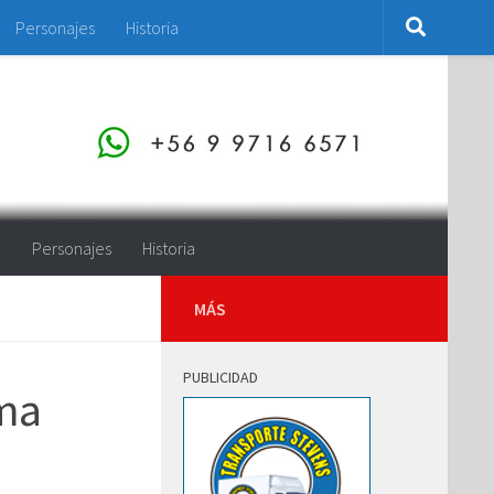
Personajes
Historia
o
Personajes
Historia
MÁS
PUBLICIDAD
ama