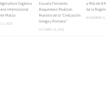
 Agricultura Orgánica
Escuela Fernando
a Más de 8 M
eria Internacional
Baquedano Realizan
de la Regió
nte Marzo
Muestra de la “Civilización
NOVIEMBRE 6,
Griega y Romana”
 2, 2023
OCTUBRE 18, 2018