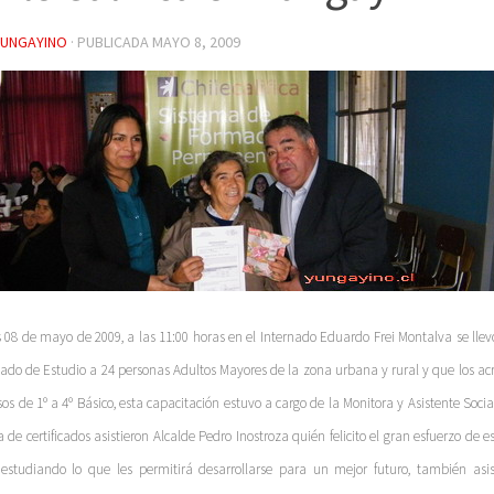
YUNGAYINO
· PUBLICADA
MAYO 8, 2009
s 08 de mayo de 2009, a las 11:00 horas en el Internado Eduardo Frei Montalva se llev
icado de Estudio a 24 personas Adultos Mayores de la zona urbana y rural y que los a
sos de 1º a 4º Básico, esta capacitación estuvo a cargo de la Monitora y Asistente Soci
 de certificados asistieron Alcalde Pedro Inostroza quién felicito el gran esfuerzo de e
 estudiando lo que les permitirá desarrollarse para un mejor futuro, también asi