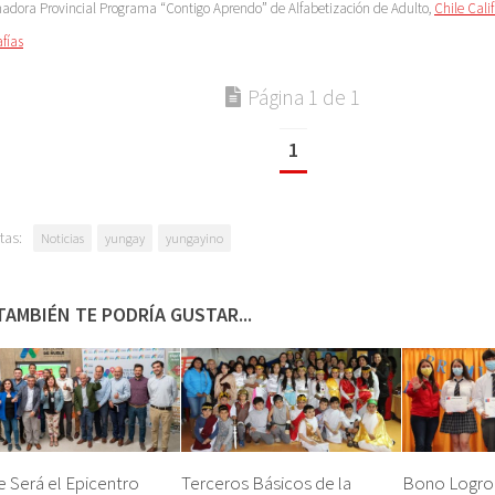
nadora Provincial Programa “Contigo Aprendo” de Alfabetización de Adulto,
Chile Calif
afías
Página 1 de 1
1
tas:
Noticias
yungay
yungayino
TAMBIÉN TE PODRÍA GUSTAR...
 Será el Epicentro
Terceros Básicos de la
Bono Logro 