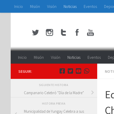
Inicio
Misión
Visión
Noticias
Eventos
Depo
Saltar al contenido
Inicio
Misión
Visión
Noticias
Eventos
Dep
SEGUIR:
NOTI
SIGUIENTE HISTORIA
Ed
Campanario Celebró “Día de la Madre”
HISTORIA PREVIA
Ch
Municipalidad de Yungay Celebra a sus