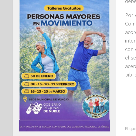
debe
Por 
Comu
acor
inte
con 
el s
acer
bibli
Etique