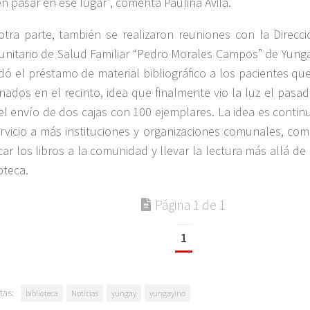
n pasar en ese lugar”, comenta Paulina Ávila.
otra parte, también se realizaron reuniones con la Direcc
nitario de Salud Familiar “Pedro Morales Campos”
de Yunga
dó el préstamo de material bibliográfico a los pacientes q
rnados en el recinto, idea que finalmente vio la luz el pasa
el envío de dos cajas con 100 ejemplares. La idea es conti
ervicio a más instituciones y organizaciones comunales, co
car los libros a la comunidad y llevar la lectura más allá de
oteca.
Página 1 de 1
1
tas:
biblioteca
Noticias
yungay
yungayino