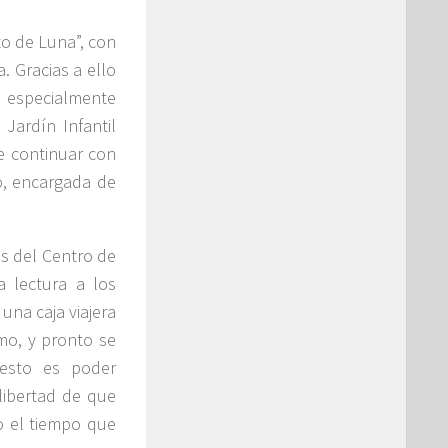
to de Luna”
, con
. Gracias a ello
, especialmente
Jardín Infantil
e continuar con
to, encargada de
es del
Centro de
a lectura a los
una caja viajera
amo, y pronto se
 esto es poder
libertad de que
o el tiempo que