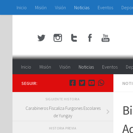
Inicio
Misión
Visión
Noticias
Eventos
Depo
Saltar al contenido
Inicio
Misión
Visión
Noticias
Eventos
Dep
SEGUIR:
NOTI
SIGUIENTE HISTORIA
Bi
Carabineros Fiscaliza Furgones Escolares
de Yungay
Ad
HISTORIA PREVIA