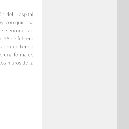
ión del
Hospital
y, con quien se
ue se encuentran
do 28 de febrero
nuar extendiendo
mo una forma de
 los muros de la