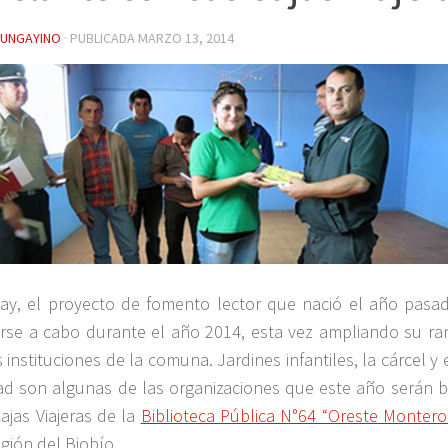
YUNGAYINO
· PUBLICADA
MARZO 13, 2014
ay, el proyecto de fomento lector que nació el año pas
arse a cabo durante el año 2014, esta vez ampliando su ra
 instituciones de la comuna. Jardines infantiles, la cárcel y 
ad son algunas de las organizaciones que este año serán b
Cajas Viajeras de la
Biblioteca Pública N°64 “Oreste Monter
egión del Biobío.