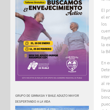
El p
el e
los 
cuen
Rayi
la e
la B
En e
Dete
inte
al r
llev
GRUPO DE GIMNASIA Y BAILE ADULTO MAYOR
brin
DESPERTANDO A LA VIDA
pued