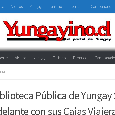
rte
Videos
Yungay
Turismo
Pemuco
Campanario
orte
Videos
Yungay
Turismo
Pemuco
Campanari
CIAS
blioteca Pública de Yungay
elante con sus Cajas Viajer