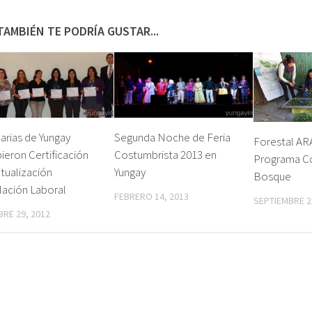
TAMBIÉN TE PODRÍA GUSTAR...
arias de Yungay
Segunda Noche de Feria
Forestal A
ieron Certificación
Costumbrista 2013 en
Programa C
tualización
Yungay
Bosque
lación Laboral
FEBRERO 14, 2013
SEPTIEMBRE 2
RE 29, 2012