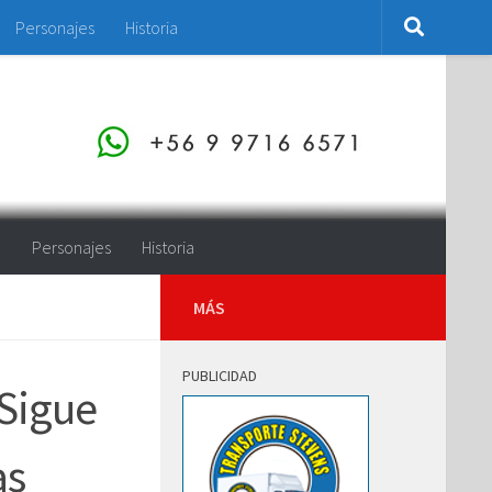
Personajes
Historia
o
Personajes
Historia
MÁS
PUBLICIDAD
 Sigue
as