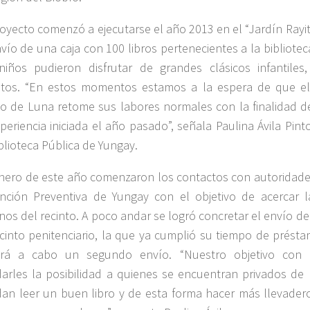
royecto comenzó a ejecutarse el año 2013 en el
“Jardín Rayi
nvío de una caja con 100 libros pertenecientes a la biblioteca
niños pudieron disfrutar de grandes clásicos infantiles
tos. “En estos momentos estamos a la espera de que el 
to de Luna retome sus labores normales con la finalidad d
xperiencia iniciada el año pasado”, señala Paulina Ávila Pin
iblioteca Pública de Yungay.
nero de este año comenzaron los contactos con autoridad
nción Preventiva
de Yungay con el objetivo de acercar l
rnos del recinto. A poco andar se logró concretar el envío de 
ecinto penitenciario, la que ya cumplió su tiempo de prést
ará a cabo un segundo envío. “Nuestro objetivo con
darles la posibilidad a quienes se encuentran privados de 
an leer un buen libro y de esta forma hacer más llevader