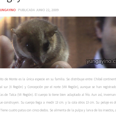
YUNGAYINO
· PUBLICADA
JUNIO 22, 2009
ito de Monte es la única especie en su familia. Se distribuye entre Chiloé continent
al sur (X Región) y Concepción por el norte (VIII Región), aunque se han registrad
ías de Talca (VII Región). El cuerpo lo tiene bien adaptado al frío. Aun así, invern
ue construyen. Su cuerpo llega a medir 13 cm. y la cola otros 13 cm. Su pelaje es d
 Tiene cuatro patas con cinco dedos. Se alimenta de la pulpa y larva de los insecto