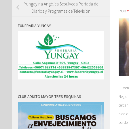
Yungayina Angélica Sepúlveda Portada de
POR
Diarios y Programas de Televisión
FUNERARIA YUNGAY
El Mon
CLUB ADULTO MAYOR TRES ESQUINAS
Negro 
cercan
nido q
pardo.