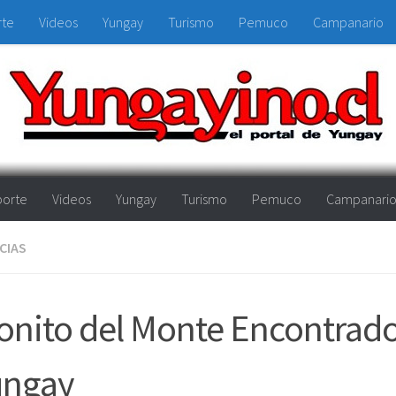
rte
Videos
Yungay
Turismo
Pemuco
Campanario
orte
Videos
Yungay
Turismo
Pemuco
Campanari
CIAS
nito del Monte Encontrad
ungay