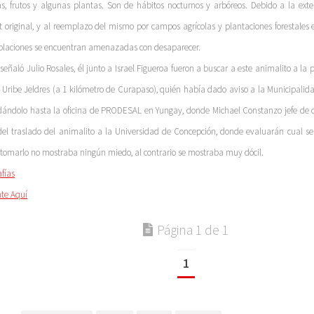
as, frutos y algunas plantas. Son de hábitos nocturnos y arbóreos. Debido a la ext
t original, y al reemplazo del mismo por campos agrícolas y plantaciones forestales e
blaciones se encuentran amenazadas con desaparecer.
señaló Julio Rosales, él junto a Israel Figueroa fueron a buscar a este animalito a la
 Uribe Jeldres (a 1 kilómetro de Curapaso), quién había dado aviso a la Municipalida
dándolo hasta la oficina de PRODESAL en Yungay, donde Michael Constanzo jefe de d
del traslado del animalito a la Universidad de Concepción, donde evaluarán cual se
 tomarlo no mostraba ningún miedo, al contrario se mostraba muy dócil.
afías
te Aquí
Página 1 de 1
1