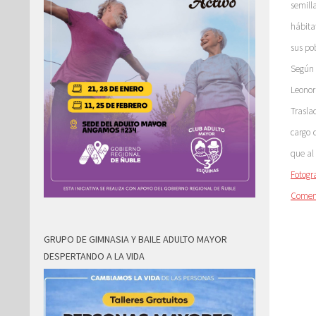
semill
hábita
sus po
Según 
Leonor
Trasla
cargo 
que al
Fotogr
Comen
GRUPO DE GIMNASIA Y BAILE ADULTO MAYOR
DESPERTANDO A LA VIDA