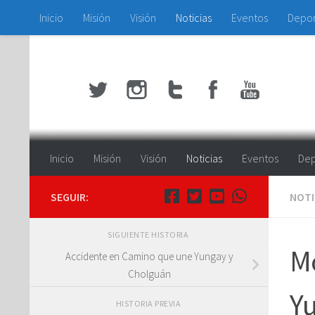
Inicio
Misión
Visión
Noticias
Eventos
Depo
Saltar al contenido
Inicio
Misión
Visión
Noticias
Eventos
Dep
SEGUIR:
NOTI
SIGUIENTE HISTORIA
Mo
Accidente en Camino que une Yungay y
Cholguán
Y
HISTORIA PREVIA