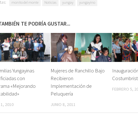
tas:
monito del monte
Noticias
yungay
yungayino
TAMBIÉN TE PODRÍA GUSTAR...
milias Yungayinas
Mujeres de Ranchillo Bajo
Inauguración
ficiadas con
Recibieron
Costumbrist
rama «Mejorando
Implementación de
FEBRERO 5, 2
abilidad»
Peluquería
1, 2010
JUNIO 8, 2011