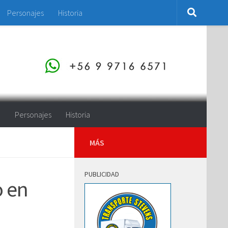
Personajes
Historia
o
Personajes
Historia
MÁS
PUBLICIDAD
o en