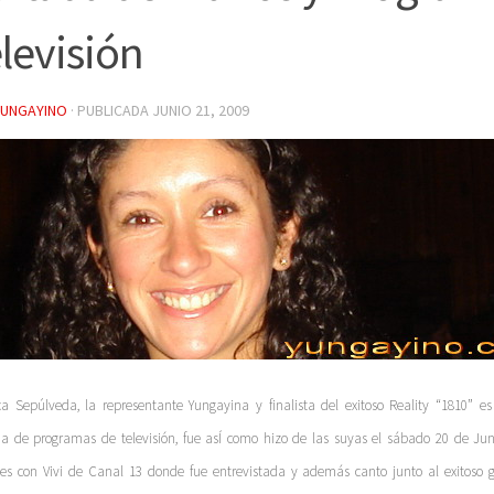
levisión
YUNGAYINO
· PUBLICADA
JUNIO 21, 2009
ca Sepúlveda, la representante Yungayina y finalista del exitoso Reality “1810” e
da de programas de televisión, fue asÍ como hizo de las suyas el sábado 20 de Ju
es con Vivi de Canal 13 donde fue entrevistada y además canto junto al exitoso 