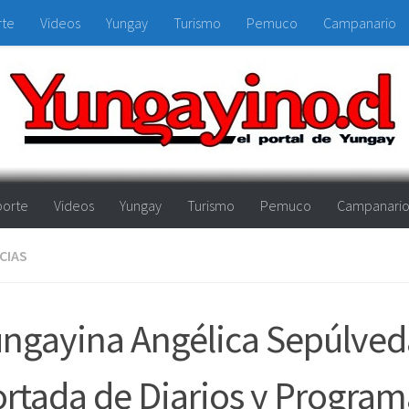
rte
Videos
Yungay
Turismo
Pemuco
Campanario
orte
Videos
Yungay
Turismo
Pemuco
Campanari
CIAS
ngayina Angélica Sepúlved
rtada de Diarios y Program