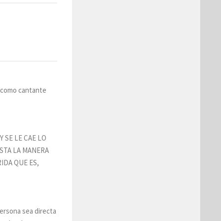
o como cantante
 SE LE CAE LO
USTA LA MANERA
IDA QUE ES,
persona sea directa