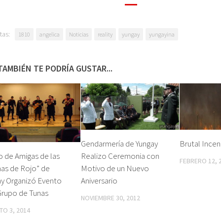
tas:
1810
angelica
Noticias
reality
yungay
yungayina
TAMBIÉN TE PODRÍA GUSTAR...
Gendarmería de Yungay
Brutal Incen
Realizo Ceremonia con
 de Amigas de las
FEBRERO 12, 
Motivo de un Nuevo
as de Rojo” de
Aniversario
ay Organizó Evento
Grupo de Tunas
NOVIEMBRE 30, 2012
O 3, 2014