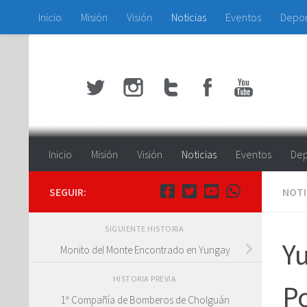
Inicio
Misión
Visión
Noticias
Eventos
Depo
Saltar al contenido
Inicio
Misión
Visión
Noticias
Eventos
Dep
SEGUIR:
NOTI
SIGUIENTE HISTORIA
Yu
Monito del Monte Encontrado en Yungay
HISTORIA PREVIA
Po
1ª Compañía de Bomberos de Cholguán