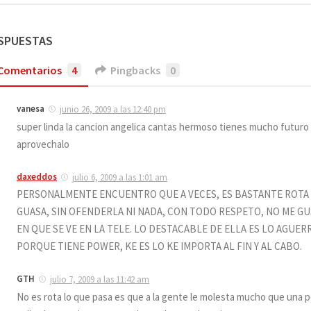
ESPUESTAS
Comentarios
4
Pingbacks
0
vanesa
junio 26, 2009 a las 12:40 pm
super linda la cancion angelica cantas hermoso tienes mucho futur
aprovechalo
daxeddos
julio 6, 2009 a las 1:01 am
PERSONALMENTE ENCUENTRO QUE A VECES, ES BASTANTE ROTA Y
GUASA, SIN OFENDERLA NI NADA, CON TODO RESPETO, NO ME G
EN QUE SE VE EN LA TELE. LO DESTACABLE DE ELLA ES LO AGUERR
PORQUE TIENE POWER, KE ES LO KE IMPORTA AL FIN Y AL CABO.
GTH
julio 7, 2009 a las 11:42 am
No es rota lo que pasa es que a la gente le molesta mucho que una 