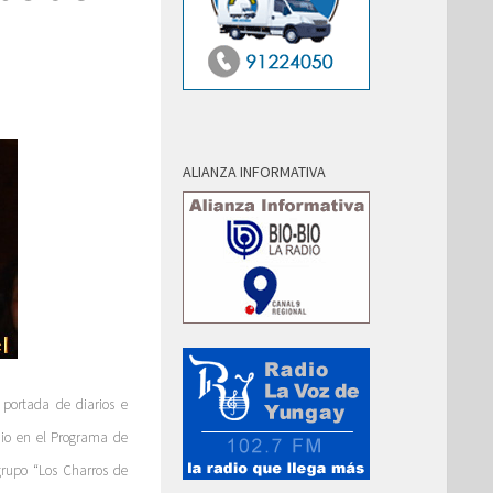
ALIANZA INFORMATIVA
s portada de diarios e
nio en el Programa de
grupo “Los Charros de