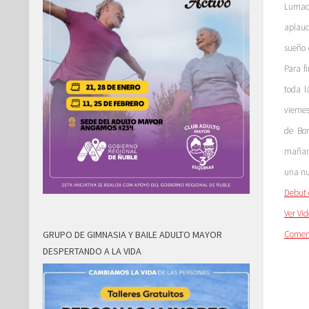
Lumaco
aplaud
sueño 
Para f
toda l
vierne
de Bo
mañana
una nu
Debut 
Ver Vi
GRUPO DE GIMNASIA Y BAILE ADULTO MAYOR
Comen
DESPERTANDO A LA VIDA