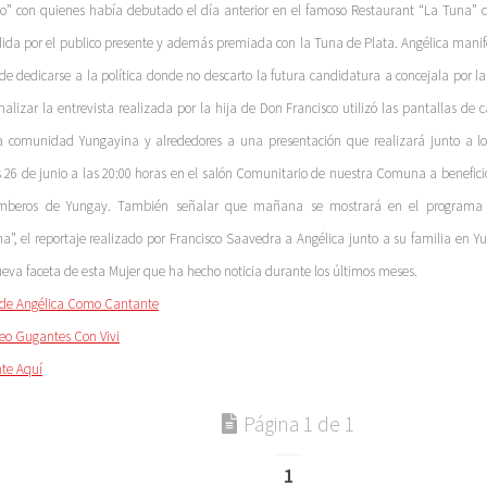
” con quienes había debutado el día anterior en el famoso Restaurant “La Tuna” 
ida por el publico presente y además premiada con la Tuna de Plata. Angélica manif
de dedicarse a la política donde no descarto la futura candidatura a concejala por 
inalizar la entrevista realizada por la hija de Don Francisco utilizó las pantallas de 
a comunidad Yungayina y alrededores a una presentación que realizará junto a los
s 26 de junio a las 20:00 horas en el salón Comunitario de nuestra Comuna a benefic
mberos de Yungay. También señalar que mañana se mostrará en el programa d
”, el reportaje realizado por Francisco Saavedra a Angélica junto a su familia en 
eva faceta de esta Mujer que ha hecho noticia durante los últimos meses.
de Angélica Como Cantante
deo Gugantes Con Vivi
te Aquí
Página 1 de 1
1