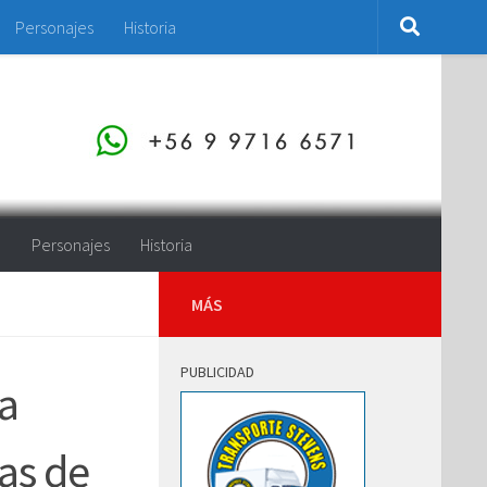
Personajes
Historia
o
Personajes
Historia
MÁS
PUBLICIDAD
a
as de