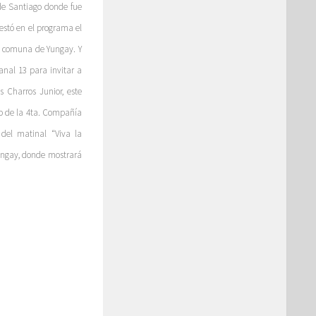
de Santiago donde fue
estó en el programa el
la comuna de Yungay. Y
canal 13 para invitar a
 Charros Junior, este
io de la 4ta. Compañía
el matinal “Viva la
Yungay, donde mostrará