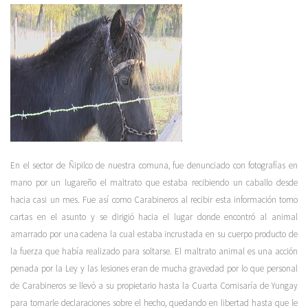
En el sector de Ñipilco de nuestra comuna, fue denunciado con fotografías en
mano por un lugareño el maltrato que estaba recibiendo un caballo desde
hacia casi un mes. Fue así como Carabineros al recibir esta información tomo
cartas en el asunto y se dirigió hacia el lugar donde encontró al animal
amarrado por una cadena la cual estaba incrustada en su cuerpo producto de
la fuerza que había realizado para soltarse. El maltrato animal es una acción
penada por la Ley y las lesiones eran de mucha gravedad por lo que personal
de Carabineros se llevó a su propietario hasta la Cuarta Comisaría de Yungay
para tomarle declaraciones sobre el hecho, quedando en libertad hasta que le