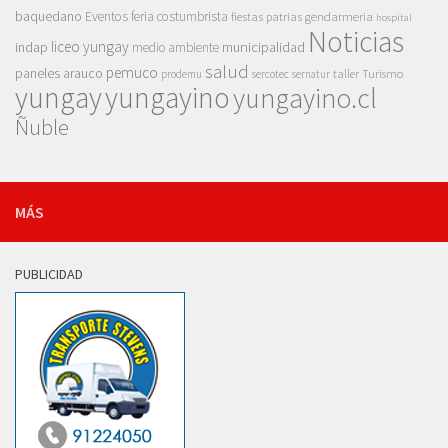
baquedano
Eventos
feria costumbrista
gendarmeria
fiestas patrias
hospital
Noticias
liceo yungay
indap
municipalidad
medio ambiente
salud
pemuco
paneles arauco
taller
Turismo
prodemu
sercotec
sernatur
yungay
yungayino
yungayino.cl
Ñuble
MÁS
PUBLICIDAD