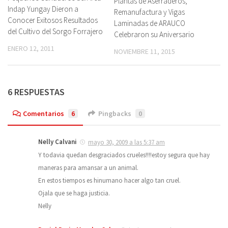
Plantas de Aserraderos,
Indap Yungay Dieron a
Remanufactura y Vigas
Conocer Exitosos Resultados
Laminadas de ARAUCO
del Cultivo del Sorgo Forrajero
Celebraron su Aniversario
ENERO 12, 2011
NOVIEMBRE 11, 2015
6 RESPUESTAS
Comentarios
6
Pingbacks
0
Nelly Calvani
mayo 30, 2009 a las 5:37 am
Y todavia quedan desgraciados crueles!!!!estoy segura que hay
maneras para amansar a un animal.
En estos tiempos es hinumano hacer algo tan cruel.
Ojala que se haga justicia.
Nelly