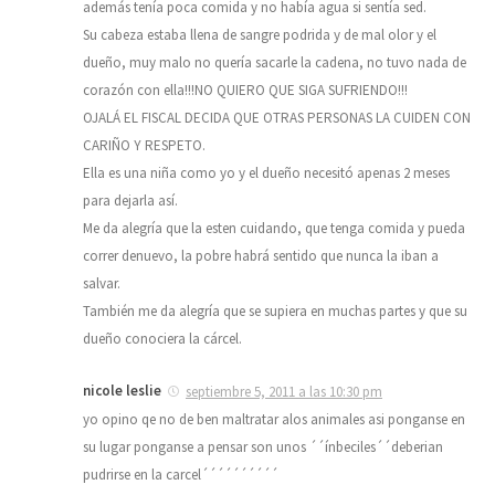
además tenía poca comida y no había agua si sentía sed.
Su cabeza estaba llena de sangre podrida y de mal olor y el
dueño, muy malo no quería sacarle la cadena, no tuvo nada de
corazón con ella!!!NO QUIERO QUE SIGA SUFRIENDO!!!
OJALÁ EL FISCAL DECIDA QUE OTRAS PERSONAS LA CUIDEN CON
CARIÑO Y RESPETO.
Ella es una niña como yo y el dueño necesitó apenas 2 meses
para dejarla así.
Me da alegría que la esten cuidando, que tenga comida y pueda
correr denuevo, la pobre habrá sentido que nunca la iban a
salvar.
También me da alegría que se supiera en muchas partes y que su
dueño conociera la cárcel.
nicole leslie
septiembre 5, 2011 a las 10:30 pm
yo opino qe no de ben maltratar alos animales asi ponganse en
su lugar ponganse a pensar son unos ´´ínbeciles´´deberian
pudrirse en la carcel´´´´´´´´´´