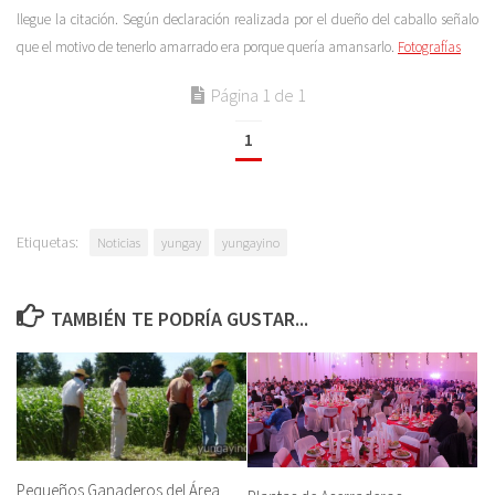
llegue la citación. Según declaración realizada por el dueño del caballo señalo
que el motivo de tenerlo amarrado era porque quería amansarlo.
Fotografías
Página 1 de 1
1
Etiquetas:
Noticias
yungay
yungayino
TAMBIÉN TE PODRÍA GUSTAR...
Pequeños Ganaderos del Área