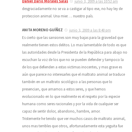
Daniel Dario Morales Salas
junio 3, 2009 a las 10:52 am
desgraciadamente no se va a castigar al tipo ese, no hay ley de
proteccion animal. Una mier…. nuestro país.
ANITA MORENO GUÍÑEZ
junio 3, 2009 a las 8:40 pm
Es cierto que las sansiones son muy bajas para la gravedad que
realmente tienen estos delitos. Lo mas lamentable de todo es que
las autoridades desde la Presidenta de la República para abajo no
escuchan la voz de los que no se pueden defender y tampoco la
de los que defienden a estas victimas inocentes, y mas grave es
aún que parece no interesarles que el maltrato animal se traduce
también en un maltrato sicológico a las personas que lo
presencian, que amamos a estos seres, y que hemos
evolucionado en lo que realmente es el respeto por la especie
humana como seres racionales y por la vida de cualquier ser
capaz de sentir dolor, abandono, hambre, amor.
Tristemente he tenido que ver muchos casos de maltrato animal,
unos mas terribles que otros, afortunadamente esta yeguita fue