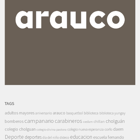
TAGS
adultos mayores
arauco
aniversario
basquetbol
biblioteca
biblioteca yungay
campanario
carabineros
cholguán
bomberos
chillan
cesfam
colegio cholguan
daem
colegio nueva esperanza
corfo
colegio divina pastora
Deporte
educacion
deportes
escuela fernando
dia del niño
dideco