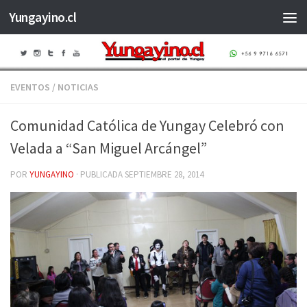
Yungayino.cl
Saltar al contenido
EVENTOS
/
NOTICIAS
Comunidad Católica de Yungay Celebró con
Velada a “San Miguel Arcángel”
POR
YUNGAYINO
· PUBLICADA
SEPTIEMBRE 28, 2014