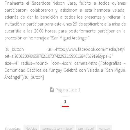
Finalmente el Sacerdote Nelson Jara, felicito a todos quienes
participaron, colaboraron y asistieron a esta hermosa velada,
además de dar la bendición a todos los presentes y reiterar la
invitación a participar para este lunes 29 de septiembre a la misa de
eucaristía a las 20:00 horas, para posteriormente participar en la
procesión en homenaje a “San Miguel Arcángel”.
[su_button url=»https://www.facebook.com/media/set/?
set=a.930220043659702.1073742293.159561284058919&type=3″
size=»4″ radius=»round» icon=»icon: camera-retro»]Fotografías –
Comunidad Católica de Yungay Celebró con Velada a “San Miguel
Arcángel”[/su_button]
Página 1 de 1
1
Etiquetas:
Noticias
parroquia san miguel
san miguel
yungay