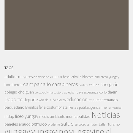
TAGS
adultos mayores
arauco
aniversario
basquetbol
biblioteca
biblioteca yungay
campanario
carabineros
cholguán
bomberos
chillan
cesfam
colegio cholguan
daem
colegio nueva esperanza
corfo
colegio divina pastora
Deporte
educacion
deportes
escuela fernando
dia del niño
dideco
baquedano
Eventos
feria costumbrista
gendarmeria
fiestas patrias
hospital
Noticias
liceo yungay
indap
municipalidad
medio ambiente
salud
pemuco
paneles arauco
taller
Turismo
prodemu
sercotec
sernatur
yungay
yungayino
yungayino.cl