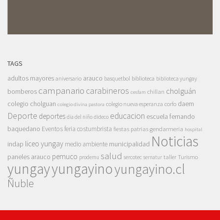
TAGS
adultos mayores
arauco
aniversario
basquetbol
biblioteca
biblioteca yungay
campanario
carabineros
cholguán
bomberos
chillan
cesfam
colegio cholguan
daem
colegio nueva esperanza
corfo
colegio divina pastora
Deporte
educacion
deportes
escuela fernando
dia del niño
dideco
baquedano
Eventos
feria costumbrista
gendarmeria
fiestas patrias
hospital
Noticias
liceo yungay
indap
municipalidad
medio ambiente
salud
pemuco
paneles arauco
taller
Turismo
prodemu
sercotec
sernatur
yungay
yungayino
yungayino.cl
Ñuble