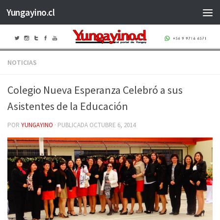
Yungayino.cl
Saltar al contenido
NOTICIAS
Colegio Nueva Esperanza Celebró a sus
Asistentes de la Educación
POR
YUNGAYINO
· PUBLICADA
OCTUBRE 6, 2014