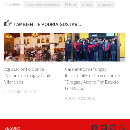
Etiquetas:
colegio nueva esperanza
Noticias
yungay
yungayino
TAMBIÉN TE PODRÍA GUSTAR...
Agrupación Folclórica
Carabineros de Yungay
Cantares de Yungay Cantó
Realizó Taller de Prevención de
Villancicos
“Drogas y Alcohol” en Escuela
Los Mayos
DICIEMBRE 25, 2013
AGOSTO 22, 2016
SEGUIR: