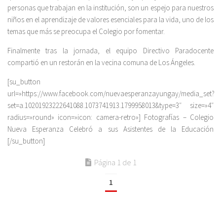
personas que trabajan en la institución, son un espejo para nuestros
niños en el aprendizaje de valores esenciales para la vida, uno de los
temas que más se preocupa el Colegio por fomentar.
Finalmente tras la jornada, el equipo Directivo Paradocente
compartió en un restorán en la vecina comuna de Los Ángeles.
[su_button
url=»https://www.facebook.com/nuevaesperanzayungay/media_set?
set=a.10201923222641088.1073741913.1799958013&type=3″ size=»4″
radius=»round» icon=»icon: camera-retro»] Fotografías – Colegio
Nueva Esperanza Celebró a sus Asistentes de la Educación
[/su_button]
Página 1 de 1
1