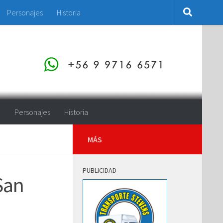
Personajes
Historia
o
Personajes
Historia
MÁS
PUBLICIDAD
San