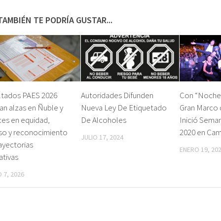
TAMBIÉN TE PODRÍA GUSTAR...
ltados PAES 2026
Autoridades Difunden
Con “Noche 
jan alzas en Ñuble y
Nueva Ley De Etiquetado
Gran Marco 
ces en equidad,
De Alcoholes
Inició Sema
so y reconocimiento
2020 en Cam
JULIO 17, 2024
ayectorias
ENERO 19, 20
ativas
 7, 2026