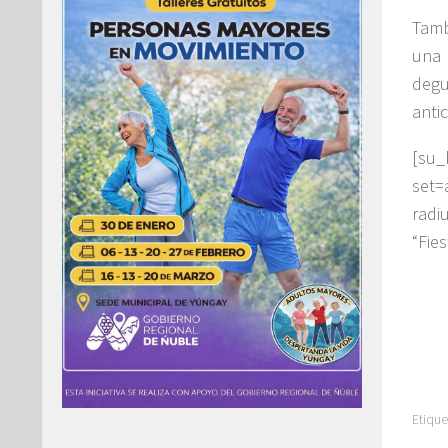
Tamb
una 
degu
anti
[su
set
radi
“Fie
Etique