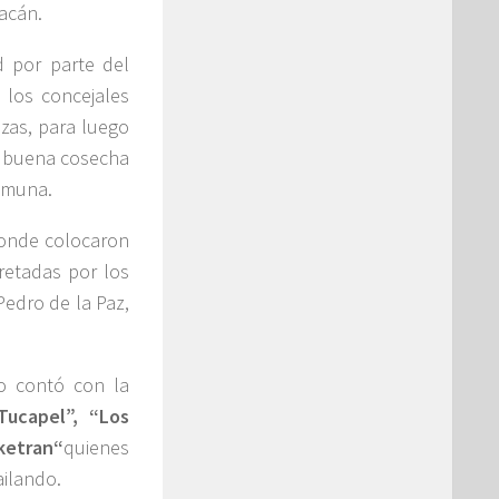
acán.
d por parte del
 los concejales
zas, para luego
na buena cosecha
comuna.
 donde colocaron
pretadas por los
edro de la Paz,
o contó con la
Tucapel”, “Los
ketran“
quienes
ailando.