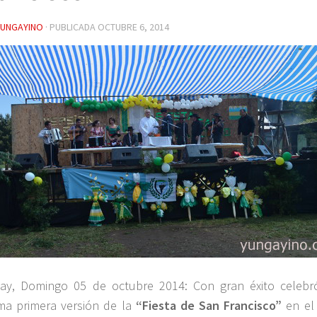
YUNGAYINO
· PUBLICADA
OCTUBRE 6, 2014
ay, Domingo 05 de octubre 2014: Con gran éxito celebr
ma primera versión de la
“Fiesta de San Francisco”
en el 