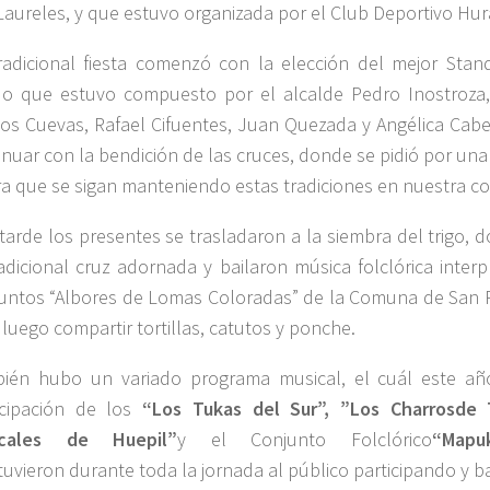
Laureles, y que estuvo organizada por el Club Deportivo Hur
radicional fiesta comenzó con la elección del mejor Stan
do que estuvo compuesto por el alcalde Pedro Inostroza,
os Cuevas, Rafael Cifuentes, Juan Quezada y Angélica Cabe
inuar con la bendición de las cruces, donde se pidió por u
ra que se sigan manteniendo estas tradiciones en nuestra 
tarde los presentes se trasladaron a la siembra del trigo,
radicional cruz adornada y bailaron música folclórica inter
untos “Albores de Lomas Coloradas” de la Comuna de San P
 luego compartir tortillas, catutos y ponche.
ién hubo un variado programa musical, el cuál este añ
icipación de los
“Los Tukas del Sur”
,
”Los Charros
de 
icales de Huepil”
y el Conjunto Folclórico
“Mapu
uvieron durante toda la jornada al público participando y b