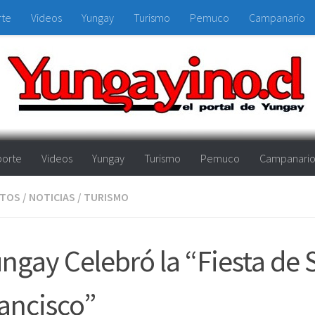
rte
Videos
Yungay
Turismo
Pemuco
Campanario
orte
Videos
Yungay
Turismo
Pemuco
Campanari
NTOS
/
NOTICIAS
/
TURISMO
ngay Celebró la “Fiesta de 
ancisco”