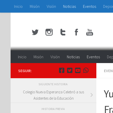
Inicio
Misión
Visión
Noticias
Eventos
Depo
Saltar al contenido
Inicio
Misión
Visión
Noticias
Eventos
Dep
SEGUIR:
EVE
SIGUIENTE HISTORIA
Yu
Colegio Nueva Esperanza Celebró a sus
Asistentes de la Educación
Fr
HISTORIA PREVIA