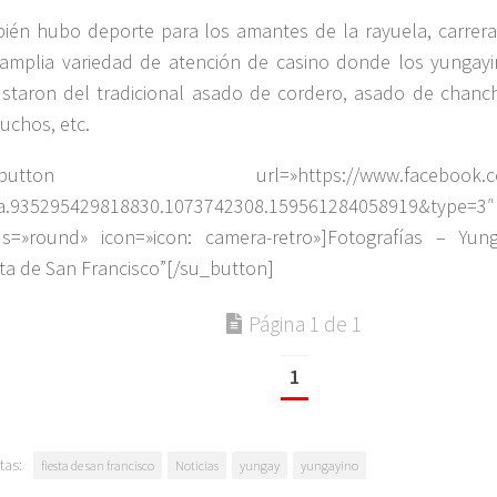
ién hubo deporte para los amantes de la rayuela, carreras
amplia variedad de atención de casino donde los yungayin
staron del tradicional asado de cordero, asado de chan
cuchos, etc.
_button url=»https://www.facebook.com/
=a.935295429818830.1073742308.159561284058919&typ
us=»round» icon=»icon: camera-retro»]Fotografías – Yun
sta de San Francisco”[/su_button]
Página 1 de 1
1
tas:
fiesta de san francisco
Noticias
yungay
yungayino