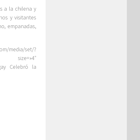
 a la chilena y
os y visitantes
cho, empanadas,
media/set/?
e=3″ size=»4″
gay Celebró la