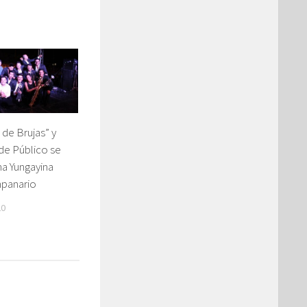
de Brujas” y
de Público se
na Yungayina
panario
20