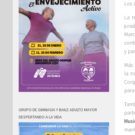
Los 
La t
jura
Marc
cont
y pa
Más 
la t
Conj
para
Tamb
GRUPO DE GIMNASIA Y BAILE ADULTO MAYOR
part
DESPERTANDO A LA VIDA
Mus
mant