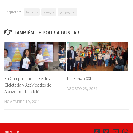
Etiquetas:
Noticias
yungay
yungayino
TAMBIÉN TE PODRÍA GUSTAR...
En Campanario se Realiza
Taller Sigo XXI
Cicletada y Actividades de
AGOSTO 23, 2024
Apoyo por la Teletón
NOVIEMBRE 19, 2011
SEGUIR: