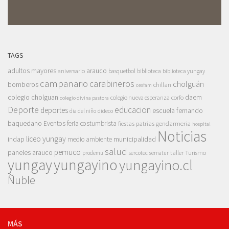
TAGS
adultos mayores
arauco
aniversario
basquetbol
biblioteca
biblioteca yungay
campanario
carabineros
cholguán
bomberos
chillan
cesfam
colegio cholguan
daem
colegio nueva esperanza
corfo
colegio divina pastora
Deporte
educacion
deportes
escuela fernando
dia del niño
dideco
baquedano
Eventos
feria costumbrista
gendarmeria
fiestas patrias
hospital
Noticias
liceo yungay
indap
municipalidad
medio ambiente
salud
pemuco
paneles arauco
taller
Turismo
prodemu
sercotec
sernatur
yungay
yungayino
yungayino.cl
Ñuble
MÁS