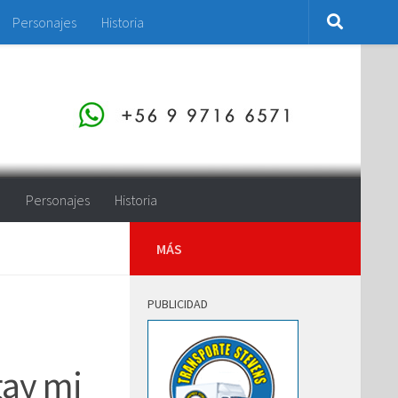
Personajes
Historia
o
Personajes
Historia
MÁS
PUBLICIDAD
gay mi