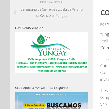
HISTORIA PREVIA
c
Ceremonia de Cierre de Escuela de Verano
se Realizó en Yungay
POR
FUNERARIA YUNGAY
Yung
real
“Yun
La c
Cara
Conc
invi
CLUB ADULTO MAYOR TRES ESQUINAS
Tres
comp
Sr.M