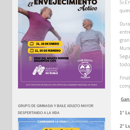
Sr.E
quie
Dura
entr
gran
Muni
Segu
todo
Fina
comp
Gan
GRUPO DE GIMNASIA Y BAILE ADULTO MAYOR
1° L
DESPERTANDO A LA VIDA
2° L