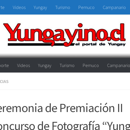
rte
Videos
Yungay
Turismo
Pemuco
Campanario
orte
Videos
Yungay
Turismo
Pemuco
Campanari
CIAS
remonia de Premiación II
ncurso de Fotografía “Yun