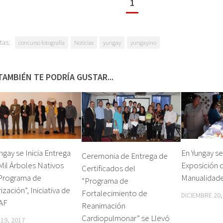
1
tas:
concurso fotografía
Noticias
yungay
yungayino
TAMBIÉN TE PODRÍA GUSTAR...
ngay se Inicia Entrega
En Yungay se
Ceremonia de Entrega de
Mil Árboles Nativos
Exposición d
Certificados del
“Programa de
Manualidad
“Programa de
ización”, Iniciativa de
Fortalecimiento de
DICIEMBRE 20,
AF
Reanimación
Cardiopulmonar” se Llevó
 19, 2017