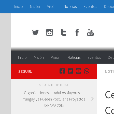
Inicio
Misión
Visión
Noticias
Eventos
Depo
Saltar al contenido
Inicio
Misión
Visión
Noticias
Eventos
Dep
SEGUIR:
NOTI
SIGUIENTE HISTORIA
Ce
Organizaciones de Adultos Mayores de
Yungay ya Pueden Postular a Proyectos
SENAMA 2015
Co