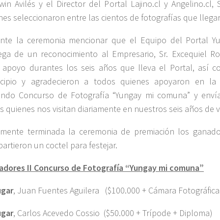
rwin Avilés y el Director del Portal Lajino.cl y Angelino.cl, 
nes seleccionaron entre las cientos de fotografías que llega
nte la ceremonia mencionar que el Equipo del Portal Yu
ega de un reconocimiento al Empresario, Sr. Excequiel R
 apoyo durantes los seis años que lleva el Portal, así 
cipio y agradecieron a todos quienes apoyaron en la r
ndo Concurso de Fotografía “Yungay mi comuna” y enví
s quienes nos visitan diariamente en nuestros seis años de v
lmente terminada la ceremonia de premiación los ganado
artieron un coctel para festejar.
adores II Concurso de Fotografía “Yungay mi comuna”
ugar
, Juan Fuentes Aguilera ($100.000 + Cámara Fotográfica
ugar
, Carlos Acevedo Cossio ($50.000 + Trípode + Diploma)