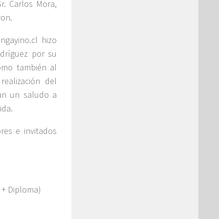
Sr. Carlos Mora,
ron.
ngayino.cl hizo
odríguez por su
como también al
ealización del
an un saludo a
ida.
res e invitados
 + Diploma)