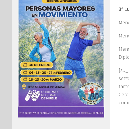
3° L
Menc
Menc
Menc
Dipl
[su
set=
targ
Cer
comu