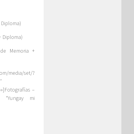
+ Diploma)
+ Diploma)
 de Memoria +
media/set/?
″
o»]Fotografías –
a “Yungay mi