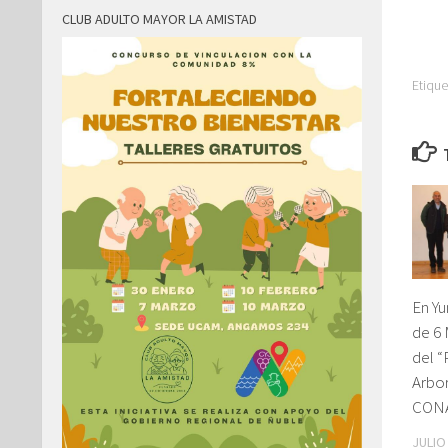
CLUB ADULTO MAYOR LA AMISTAD
Etique
En Yu
de 6 
del 
Arbor
CON
JULIO