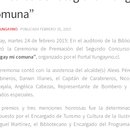
omuna”
YUNGAYINO
· PUBLICADA
FEBRERO 25, 2015
ay, martes 24 de febrero 2015: En el auditorio de la Bibli
izó la Ceremonia de Premiación del Segundo Concurso
gay mi comuna”
, organizado por el Portal Yungayino.cl.
eremonia contó con la asistencia del alcalde(s) Alexis Pér
bineros, Darwin Illanes, el Capitán de Carabineros, Nic
ejala, Angélica Cabezas, Representante de Bombero y
tados especiales.
 premios y tres menciones honrosas fue la determinac
uesto por el Encargado de Turismo y Cultura de la Ilustr
iguel Martínez, el Bibliotecario y Encargado del Programa