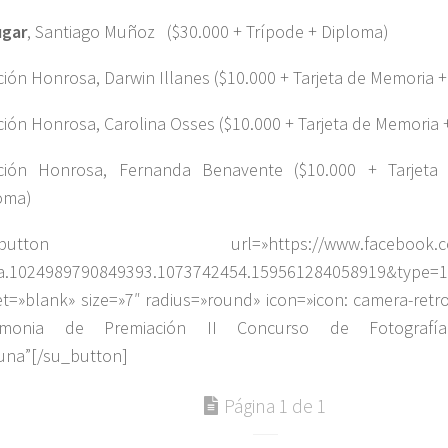
ugar
, Santiago Muñoz ($30.000 + Trípode + Diploma)
ión Honrosa, Darwin Illanes ($10.000 + Tarjeta de Memoria 
ión Honrosa, Carolina Osses ($10.000 + Tarjeta de Memoria 
ión Honrosa, Fernanda Benavente ($10.000 + Tarjeta
oma)
_button url=»https://www.facebook.com/
a.1024989790849393.1073742454.159561284058919&type=1
et=»blank» size=»7″ radius=»round» icon=»icon: camera-retr
emonia de Premiación II Concurso de Fotografí
na”[/su_button]
Página 1 de 1