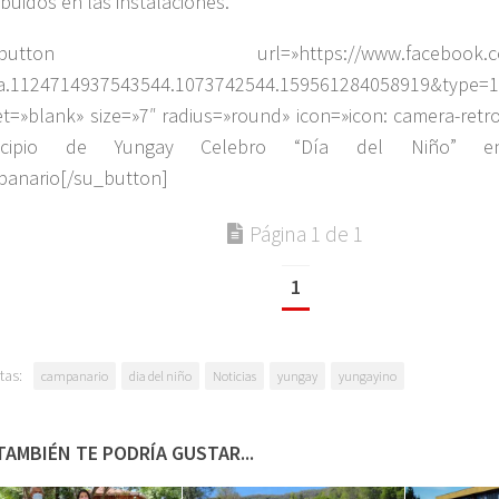
ibuidos en las instalaciones.
_button url=»https://www.facebook.com/
a.1124714937543544.1073742544.159561284058919&type=1
et=»blank» size=»7″ radius=»round» icon=»icon: camera-retr
icipio de Yungay Celebro “Día del Niño” 
anario[/su_button]
Página 1 de 1
1
tas:
campanario
dia del niño
Noticias
yungay
yungayino
TAMBIÉN TE PODRÍA GUSTAR...