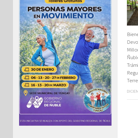
Bien
Devo
Millo
Ñubl
Trám
Regul
Terr
DICIE