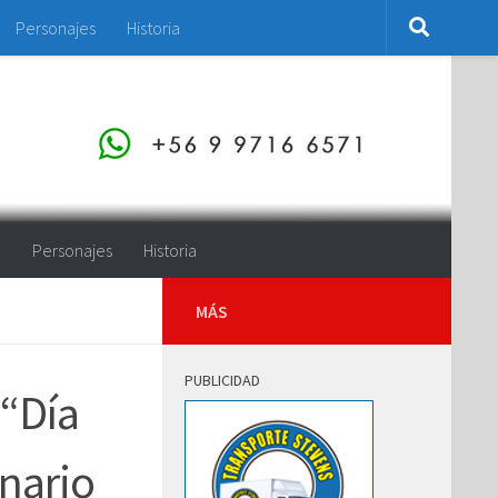
Personajes
Historia
o
Personajes
Historia
MÁS
PUBLICIDAD
 “Día
nario