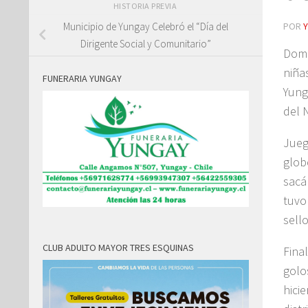
HISTORIA PREVIA
POR
Municipio de Yungay Celebró el “Día del
Dirigente Social y Comunitario”
Domi
niña
FUNERARIA YUNGAY
Yung
del 
Jueg
glob
sacá
tuvo
sell
CLUB ADULTO MAYOR TRES ESQUINAS
Fina
golo
hici