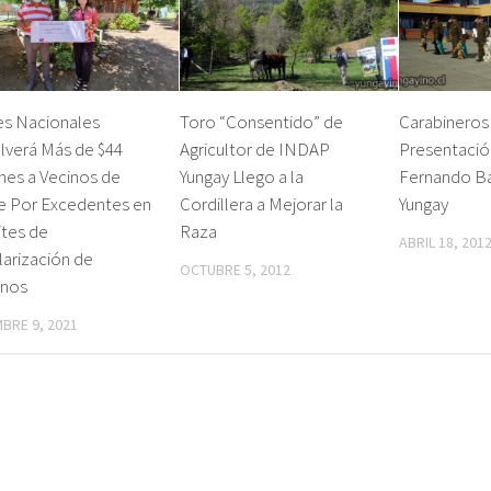
es Nacionales
Toro “Consentido” de
Carabineros
lverá Más de $44
Agricultor de INDAP
Presentació
nes a Vecinos de
Yungay Llego a la
Fernando B
e Por Excedentes en
Cordillera a Mejorar la
Yungay
ites de
Raza
ABRIL 18, 201
arización de
OCTUBRE 5, 2012
enos
MBRE 9, 2021