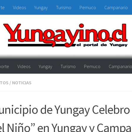
rte
Videos
Yungay
Turismo
Pemuco
Campanario
orte
Videos
Yungay
Turismo
Pemuco
Campanari
NTOS
/
NOTICIAS
nicipio de Yungay Celebro
l Niño” en Yungay y Campa