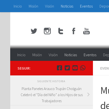
Inicio
Misión
Visión
Noticias
Eventos
Depo
Saltar al contenido
Inicio
Misión
Visión
Noticias
Eventos
Dep
SEGUIR:
EVE
SIGUIENTE HISTORIA
Mu
Planta Paneles Arauco Trupán Cholguán
Celebró el “Día del Niño” a los Hijos de sus
Trabajadores
de