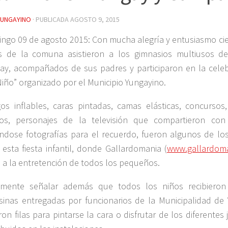
YUNGAYINO
· PUBLICADA
AGOSTO 9, 2015
ngo 09 de agosto 2015: Con mucha alegría y entusiasmo cie
s de la comuna asistieron a los gimnasios multiusos d
ay, acompañados de sus padres y participaron en la celeb
Niño” organizado por el Municipio Yungayino.
os inflables, caras pintadas, camas elásticas, concursos
os, personajes de la televisión que compartieron con 
ndose fotografías para el recuerdo, fueron algunos de los
 esta fiesta infantil, donde Gallardomania (
www.gallardoma
o a la entretención de todos los pequeños.
lmente señalar además que todos los niños recibiero
sinas entregadas por funcionarios de la Municipalidad de
eron filas para pintarse la cara o disfrutar de los diferentes