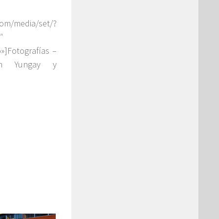
media/set/?
″
o»]Fotografías –
en Yungay y