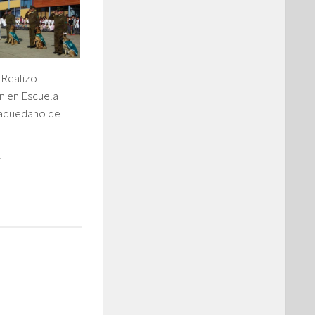
 Realizo
n en Escuela
aquedano de
2