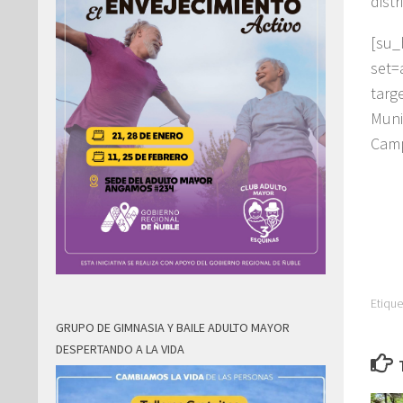
distr
[su
set=
targ
Mun
Camp
Etique
GRUPO DE GIMNASIA Y BAILE ADULTO MAYOR
DESPERTANDO A LA VIDA