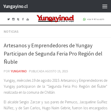
Yungayino.cl
Saltar al contenido
NOTICIAS
Artesanos y Emprendedores de Yungay
Participan de Segunda Feria Pro Región del
Ñuble
POR
YUNGAYINO
· PUBLICADA
AGOSTO 19, 2015
Yungay, miércoles 19 de agosto 2015: Artesanos y Emprendedores de
Yungay participaron de la “Segunda Feria Pro Región del Ñuble”
realizada en la comuna de Chillán.
El alcalde Sergio Zarzar y sus pares de Pemuco, Jacqueline Guíñez
Núñez, y de San Carlos, Hugo Naim Gebrie, fueron los encargados