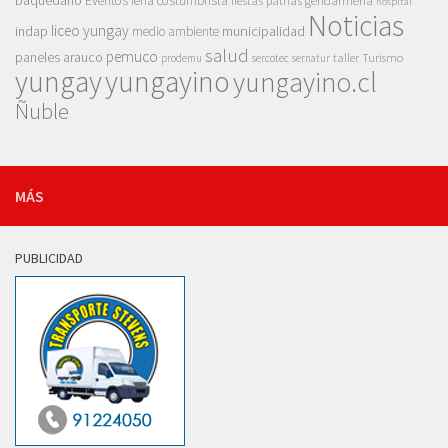
baquedano
Eventos
feria costumbrista
gendarmeria
fiestas patrias
hospital
Noticias
liceo yungay
indap
municipalidad
medio ambiente
salud
pemuco
paneles arauco
taller
Turismo
prodemu
sercotec
sernatur
yungay
yungayino
yungayino.cl
Ñuble
MÁS
PUBLICIDAD