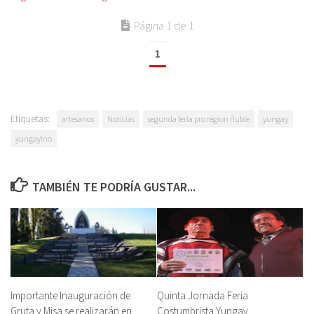
Página 1 de 1
1
Etiquetas:
artesanos
Noticias
segunda feria pro region ñuble
yungay
yungayino
TAMBIÉN TE PODRÍA GUSTAR...
Importante Inauguración de
Quinta Jornada Feria
Gruta y Misa se realizarán en
Costumbrista Yungay