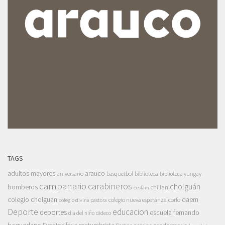
TAGS
adultos mayores
arauco
aniversario
basquetbol
biblioteca
biblioteca yungay
campanario
carabineros
cholguán
bomberos
chillan
cesfam
colegio cholguan
daem
colegio nueva esperanza
corfo
colegio divina pastora
Deporte
educacion
deportes
escuela fernando
dia del niño
dideco