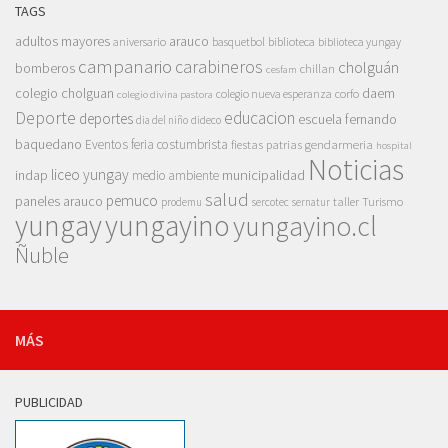
TAGS
adultos mayores
arauco
aniversario
basquetbol
biblioteca
biblioteca yungay
campanario
carabineros
cholguán
bomberos
chillan
cesfam
colegio cholguan
daem
colegio nueva esperanza
corfo
colegio divina pastora
Deporte
educacion
deportes
escuela fernando
dia del niño
dideco
baquedano
Eventos
feria costumbrista
gendarmeria
fiestas patrias
hospital
Noticias
liceo yungay
indap
municipalidad
medio ambiente
salud
pemuco
paneles arauco
taller
Turismo
prodemu
sercotec
sernatur
yungay
yungayino
yungayino.cl
Ñuble
MÁS
PUBLICIDAD