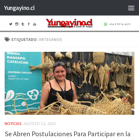
Yungayino.cl
Saltar al contenido
ETIQUETADO:
ARTESANOS
NOTICIAS
AGOSTO 12, 2022
Se Abren Postulaciones Para Participar en la